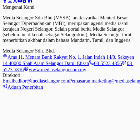
Mengenai Kami
Media Selangor Sdn Bhd (MSSB), anak syarikat Menteri Besar
Selangor Diperbadankan (MBI), merupakan agensi media rasmi
kerajaan Negeri Selangor. Selain portal berita Media Selangor
(sebelum ini dikenali sebagai Selangorkini), Media Selangor turut
menerbitkan akhbar dalam bahasa Mandarin, Tamil,
dan
Inggeris.
Media Selangor Sdn. Bhd.
Aras 11, Menara Bank Rakyat No. 1, Jalan Indah 14/8, Seksyen
14 40000 Shah Alam Selangor Darul Ehsan
03-5523 4856
03-
5523 5856
www.mediaselangor.com.my
Direktori
Email:
editor@mediaselangor.com
Pemasaran:
marketing@mediaselang
Aduan Penerbitan