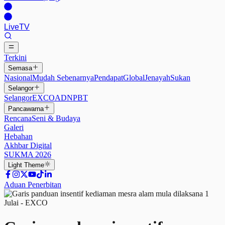
Live
TV
Terkini
Semasa
Nasional
Mudah Sebenarnya
Pendapat
Global
Jenayah
Sukan
Selangor
Selangor
EXCO
ADN
PBT
Pancawarna
Rencana
Seni & Budaya
Galeri
Hebahan
Akhbar Digital
SUKMA 2026
Light
Theme
Aduan Penerbitan