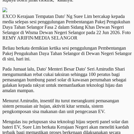
EXCO Kerajaan Tempatan Dato' Ng Suee Lim bercakap kepada
media selepas sesi penggulungan Pembentangan Pakej Pengukuhan
Daya Tahan Selangor Fasa 2 dalam Sidang Khas Dewan Negeri
Selangor di Wisma Dewan Negeri Selangor pada 22 Jun 2026. Foto
REMY ARIFIN/MEDIA SELANGOR
Beliau berkata demikian ketika sesi penggulungan Pembentangan
Pakej Pengukuhan Daya Tahan Selangor di Dewan Negeri Selangor
di sini, hari ini.
Pada Jumaat lalu, Dato' Menteri Besar Dato' Seri Amirudin Shari
mengumumkan rebat cukai taksiran sehingga 100 peratus bagi
pemasangan bumbung panel solar di kawasan perumahan sebagai
galakan kepada rakyat untuk memanfaatkan teknologi hijau dan
amalan mampan.
Menurut Amirudin, insentif itu turut merangkumi pemasangan
sistem penuaian air hujan, aktiviti kitar semula, sistem
pengkomposan sisa makanan dan unit pengecasan EV.
Mengulas isu pelupusan sisa teknologi hijau seperti panel solar dan
bateri EV, Suee Lim berkata Kerajaan Negeri akan meneliti kaedah
terbaik bagi memastikan proses berkenaan dilaksanakan secara