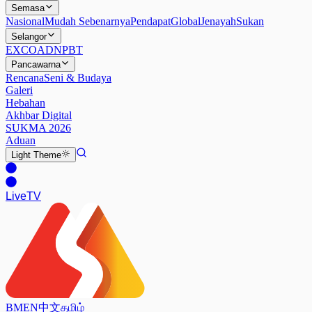
Semasa
Nasional
Mudah Sebenarnya
Pendapat
Global
Jenayah
Sukan
Selangor
EXCO
ADN
PBT
Pancawarna
Rencana
Seni & Budaya
Galeri
Hebahan
Akhbar Digital
SUKMA 2026
Aduan
Light
Theme
Live
TV
BM
EN
中文
தமிழ்