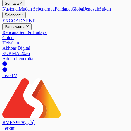
Semasa
Nasional
Mudah Sebenarnya
Pendapat
Global
Jenayah
Sukan
Selangor
EXCO
ADN
PBT
Pancawarna
Rencana
Seni & Budaya
Galeri
Hebahan
Akhbar Digital
SUKMA 2026
Aduan Penerbitan
Live
TV
BM
EN
中文
தமிழ்
Terkini