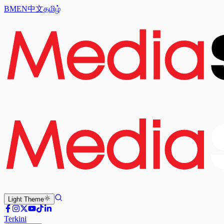
BM
EN
中文
தமிழ்
Light
Theme
Terkini