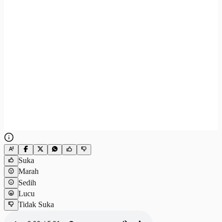
Suka
Marah
Sedih
Lucu
Tidak Suka