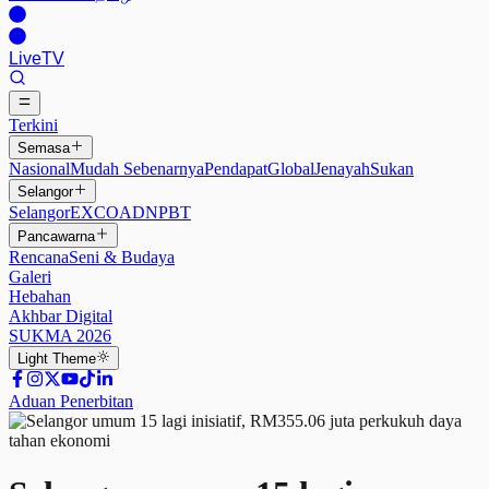
Live
TV
Terkini
Semasa
Nasional
Mudah Sebenarnya
Pendapat
Global
Jenayah
Sukan
Selangor
Selangor
EXCO
ADN
PBT
Pancawarna
Rencana
Seni & Budaya
Galeri
Hebahan
Akhbar Digital
SUKMA 2026
Light
Theme
Aduan Penerbitan