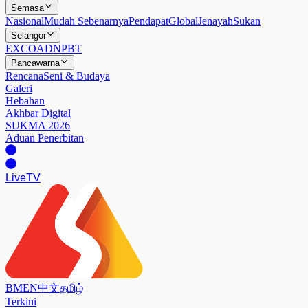
Semasa
Nasional
Mudah Sebenarnya
Pendapat
Global
Jenayah
Sukan
Selangor
EXCO
ADN
PBT
Pancawarna
Rencana
Seni & Budaya
Galeri
Hebahan
Akhbar Digital
SUKMA 2026
Aduan Penerbitan
Live
TV
BM
EN
中文
தமிழ்
Terkini