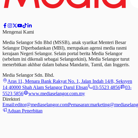
Mengenai Kami
Media Selangor Sdn Bhd (MSSB), anak syarikat Menteri Besar
Selangor Diperbadankan (MBI), merupakan agensi media rasmi
kerajaan Negeri Selangor. Selain portal berita Media Selangor
(sebelum ini dikenali sebagai Selangorkini), Media Selangor turut
menerbitkan akhbar dalam bahasa Mandarin, Tamil,
dan
Inggeris.
Media Selangor Sdn. Bhd.
Aras 11, Menara Bank Rakyat No. 1, Jalan Indah 14/8, Seksyen
14 40000 Shah Alam Selangor Darul Ehsan
03-5523 4856
03-
5523 5856
www.mediaselangor.com.my
Direktori
Email:
editor@mediaselangor.com
Pemasaran:
marketing@mediaselang
Aduan Penerbitan