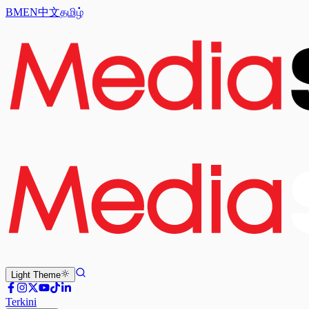
BM
EN
中文
தமிழ்
Light
Theme
Terkini