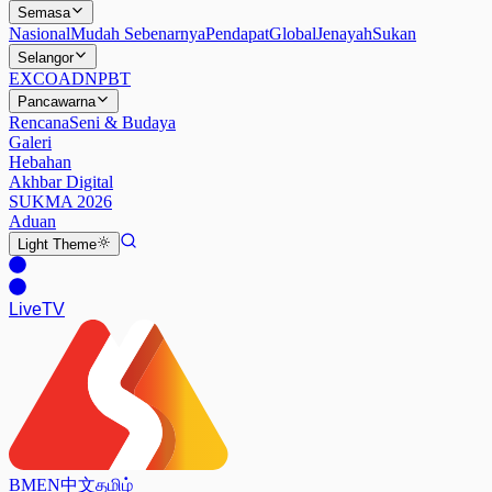
Semasa
Nasional
Mudah Sebenarnya
Pendapat
Global
Jenayah
Sukan
Selangor
EXCO
ADN
PBT
Pancawarna
Rencana
Seni & Budaya
Galeri
Hebahan
Akhbar Digital
SUKMA 2026
Aduan
Light
Theme
Live
TV
BM
EN
中文
தமிழ்