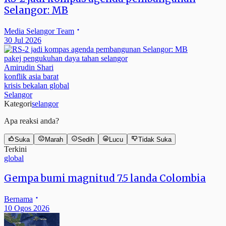
Selangor: MB
Media Selangor Team
30 Jul 2026
pakej pengukuhan daya tahan selangor
Amirudin Shari
konflik asia barat
krisis bekalan global
Selangor
Kategori
selangor
Apa reaksi anda?
Suka
Marah
Sedih
Lucu
Tidak Suka
Terkini
global
Gempa bumi magnitud 7.5 landa Colombia
Bernama
10 Ogos 2026