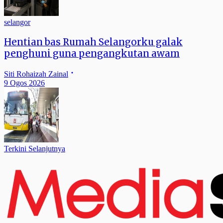
selangor
Hentian bas Rumah Selangorku galak
penghuni guna pengangkutan awam
Siti Rohaizah Zainal
9 Ogos 2026
Terkini Selanjutnya