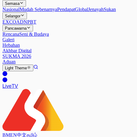
Semasa
Nasional
Mudah Sebenarnya
Pendapat
Global
Jenayah
Sukan
Selangor
EXCO
ADN
PBT
Pancawarna
Rencana
Seni & Budaya
Galeri
Hebahan
Akhbar Digital
SUKMA 2026
Aduan
Light
Theme
Live
TV
BM
EN
中文
தமிழ்