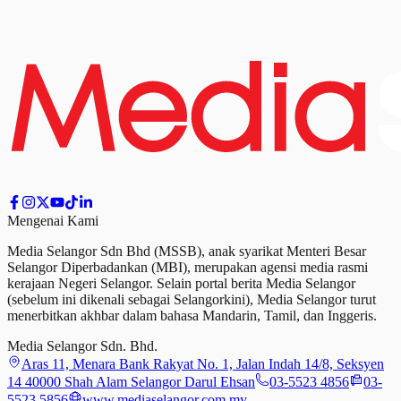
Mengenai Kami
Media Selangor Sdn Bhd (MSSB), anak syarikat Menteri Besar
Selangor Diperbadankan (MBI), merupakan agensi media rasmi
kerajaan Negeri Selangor. Selain portal berita Media Selangor
(sebelum ini dikenali sebagai Selangorkini), Media Selangor turut
menerbitkan akhbar dalam bahasa Mandarin, Tamil,
dan
Inggeris.
Media Selangor Sdn. Bhd.
Aras 11, Menara Bank Rakyat No. 1, Jalan Indah 14/8, Seksyen
14 40000 Shah Alam Selangor Darul Ehsan
03-5523 4856
03-
5523 5856
www.mediaselangor.com.my