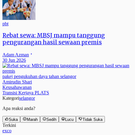
pbt
Rebat sewa: MBSJ mampu tanggung
pengurangan hasil sewaan premis
Adam Azman
30 Jun 2026
pakej pengukuhan daya tahan selangor
Amirudin Shari
Keusahawanan
Transisi Kerjaya PLATS
Kategori
selangor
Apa reaksi anda?
Suka
Marah
Sedih
Lucu
Tidak Suka
Terkini
exco