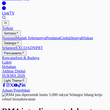
Live
TV
Terkini
Semasa
Nasional
Mudah Sebenarnya
Pendapat
Global
Jenayah
Sukan
Selangor
Selangor
EXCO
ADN
PBT
Pancawarna
Rencana
Seni & Budaya
Galeri
Hebahan
Akhbar Digital
SUKMA 2026
Light
Theme
Aduan Penerbitan