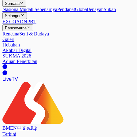
Semasa
Nasional
Mudah Sebenarnya
Pendapat
Global
Jenayah
Sukan
Selangor
EXCO
ADN
PBT
Pancawarna
Rencana
Seni & Budaya
Galeri
Hebahan
Akhbar Digital
SUKMA 2026
Aduan Penerbitan
Live
TV
BM
EN
中文
தமிழ்
Terkini