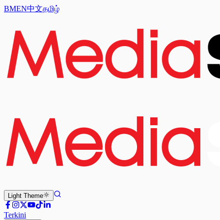
BM
EN
中文
தமிழ்
Light
Theme
Terkini