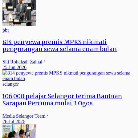
pbt
814 penyewa premis MPKS nikmati
pengurangan sewa selama enam bulan
Siti Rohaizah Zainal
25 Jun 2026
selangor
106,000 pelajar Selangor terima Bantuan
Sarapan Percuma mulai 3 Ogos
Media Selangor Team
26 Jul 2026