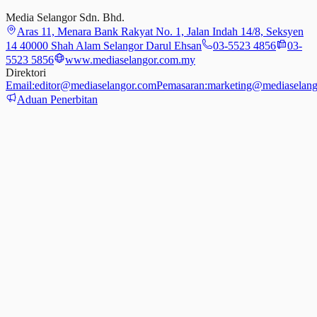
Media Selangor Sdn. Bhd.
Aras 11, Menara Bank Rakyat No. 1, Jalan Indah 14/8, Seksyen
14 40000 Shah Alam Selangor Darul Ehsan
03-5523 4856
03-
5523 5856
www.mediaselangor.com.my
Direktori
Email:
editor@mediaselangor.com
Pemasaran:
marketing@mediaselang
Aduan Penerbitan