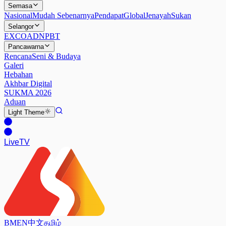
Semasa
Nasional
Mudah Sebenarnya
Pendapat
Global
Jenayah
Sukan
Selangor
EXCO
ADN
PBT
Pancawarna
Rencana
Seni & Budaya
Galeri
Hebahan
Akhbar Digital
SUKMA 2026
Aduan
Light
Theme
Live
TV
BM
EN
中文
தமிழ்