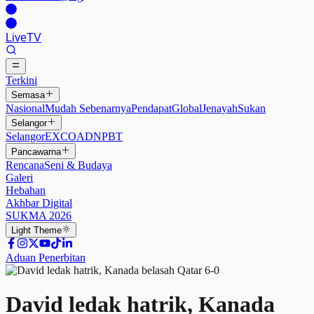
Live
TV
Terkini
Semasa
Nasional
Mudah Sebenarnya
Pendapat
Global
Jenayah
Sukan
Selangor
Selangor
EXCO
ADN
PBT
Pancawarna
Rencana
Seni & Budaya
Galeri
Hebahan
Akhbar Digital
SUKMA 2026
Light
Theme
Aduan Penerbitan
David ledak hatrik, Kanada