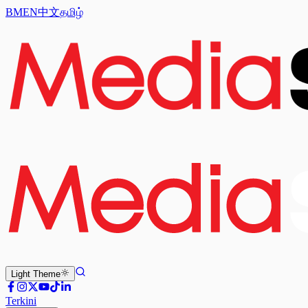
BM
EN
中文
தமிழ்
Light
Theme
Terkini