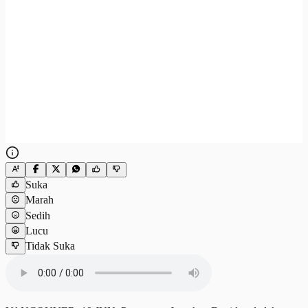
Suka
Marah
Sedih
Lucu
Tidak Suka