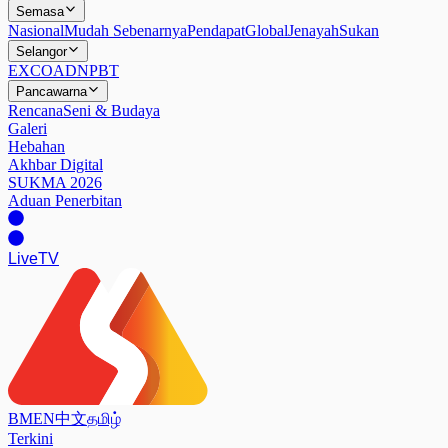
Semasa
Nasional
Mudah Sebenarnya
Pendapat
Global
Jenayah
Sukan
Selangor
EXCO
ADN
PBT
Pancawarna
Rencana
Seni & Budaya
Galeri
Hebahan
Akhbar Digital
SUKMA 2026
Aduan Penerbitan
Live
TV
BM
EN
中文
தமிழ்
Terkini