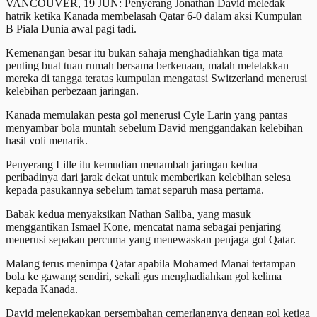
VANCOUVER, 19 JUN: Penyerang Jonathan David meledak
hatrik ketika Kanada membelasah Qatar 6-0 dalam aksi Kumpulan
B Piala Dunia awal pagi tadi.
Kemenangan besar itu bukan sahaja menghadiahkan tiga mata
penting buat tuan rumah bersama berkenaan, malah meletakkan
mereka di tangga teratas kumpulan mengatasi Switzerland menerusi
kelebihan perbezaan jaringan.
Kanada memulakan pesta gol menerusi Cyle Larin yang pantas
menyambar bola muntah sebelum David menggandakan kelebihan
hasil voli menarik.
Penyerang Lille itu kemudian menambah jaringan kedua
peribadinya dari jarak dekat untuk memberikan kelebihan selesa
kepada pasukannya sebelum tamat separuh masa pertama.
Babak kedua menyaksikan Nathan Saliba, yang masuk
menggantikan Ismael Kone, mencatat nama sebagai penjaring
menerusi sepakan percuma yang menewaskan penjaga gol Qatar.
Malang terus menimpa Qatar apabila Mohamed Manai tertampan
bola ke gawang sendiri, sekali gus menghadiahkan gol kelima
kepada Kanada.
David melengkapkan persembahan cemerlangnya dengan gol ketiga