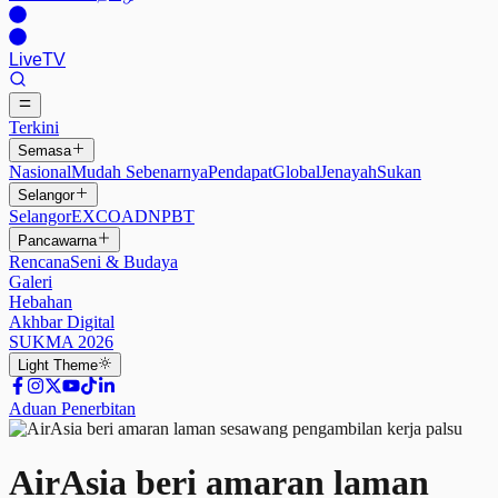
Live
TV
Terkini
Semasa
Nasional
Mudah Sebenarnya
Pendapat
Global
Jenayah
Sukan
Selangor
Selangor
EXCO
ADN
PBT
Pancawarna
Rencana
Seni & Budaya
Galeri
Hebahan
Akhbar Digital
SUKMA 2026
Light
Theme
Aduan Penerbitan
AirAsia beri amaran laman