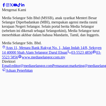
Mengenai Kami
Media Selangor Sdn Bhd (MSSB), anak syarikat Menteri Besar
Selangor Diperbadankan (MBI), merupakan agensi media rasmi
kerajaan Negeri Selangor. Selain portal berita Media Selangor
(sebelum ini dikenali sebagai Selangorkini), Media Selangor turut
menerbitkan akhbar dalam bahasa Mandarin, Tamil,
dan
Inggeris.
Media Selangor Sdn. Bhd.
Aras 11, Menara Bank Rakyat No. 1, Jalan Indah 14/8, Seksyen
14 40000 Shah Alam Selangor Darul Ehsan
03-5523 4856
03-
5523 5856
www.mediaselangor.com.my
Direktori
Email:
editor@mediaselangor.com
Pemasaran:
marketing@mediaselang
Aduan Penerbitan