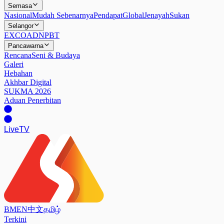
Semasa
Nasional
Mudah Sebenarnya
Pendapat
Global
Jenayah
Sukan
Selangor
EXCO
ADN
PBT
Pancawarna
Rencana
Seni & Budaya
Galeri
Hebahan
Akhbar Digital
SUKMA 2026
Aduan Penerbitan
Live
TV
BM
EN
中文
தமிழ்
Terkini