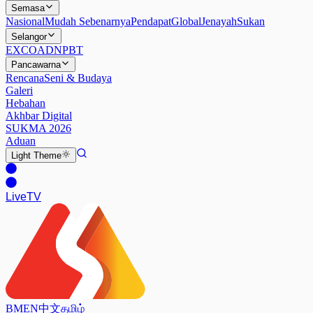
Semasa
Nasional
Mudah Sebenarnya
Pendapat
Global
Jenayah
Sukan
Selangor
EXCO
ADN
PBT
Pancawarna
Rencana
Seni & Budaya
Galeri
Hebahan
Akhbar Digital
SUKMA 2026
Aduan
Light
Theme
Live
TV
BM
EN
中文
தமிழ்