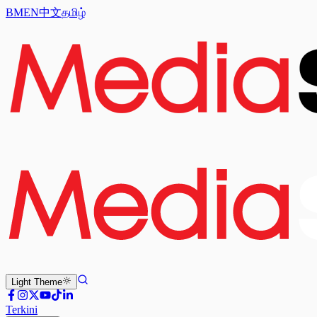
BM
EN
中文
தமிழ்
Light
Theme
Terkini