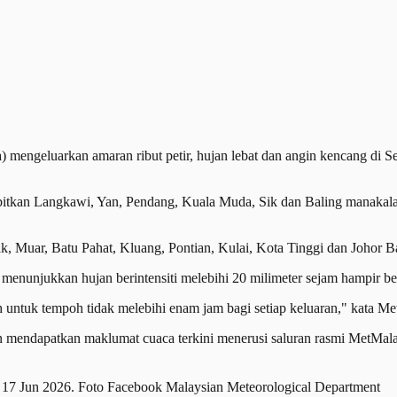
ngeluarkan amaran ribut petir, hujan lebat dan angin kencang di Se
bitkan Langkawi, Yan, Pendang, Kuala Muda, Sik dan Baling manakala 
, Muar, Batu Pahat, Kluang, Pontian, Kulai, Kota Tinggi dan Johor B
 menunjukkan hujan berintensiti melebihi 20 milimeter sejam hampir ber
 untuk tempoh tidak melebihi enam jam bagi setiap keluaran," kata M
an mendapatkan maklumat cuaca terkini menerusi saluran rasmi MetMala
ada 17 Jun 2026. Foto Facebook Malaysian Meteorological Department