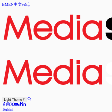
BM
EN
中文
தமிழ்
Light
Theme
Terkini