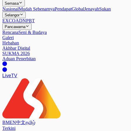
Semasa
Nasional
Mudah Sebenarnya
Pendapat
Global
Jenayah
Sukan
Selangor
EXCO
ADN
PBT
Pancawarna
Rencana
Seni & Budaya
Galeri
Hebahan
Akhbar Digital
SUKMA 2026
Aduan Penerbitan
Live
TV
BM
EN
中文
தமிழ்
Terkini