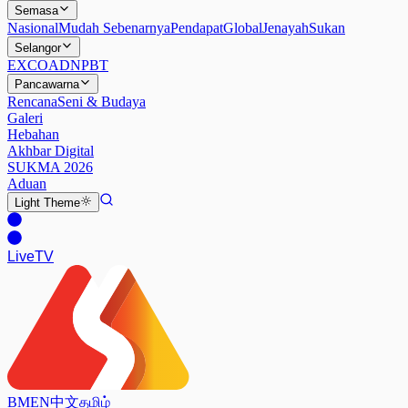
Semasa
Nasional
Mudah Sebenarnya
Pendapat
Global
Jenayah
Sukan
Selangor
EXCO
ADN
PBT
Pancawarna
Rencana
Seni & Budaya
Galeri
Hebahan
Akhbar Digital
SUKMA 2026
Aduan
Light
Theme
Live
TV
BM
EN
中文
தமிழ்