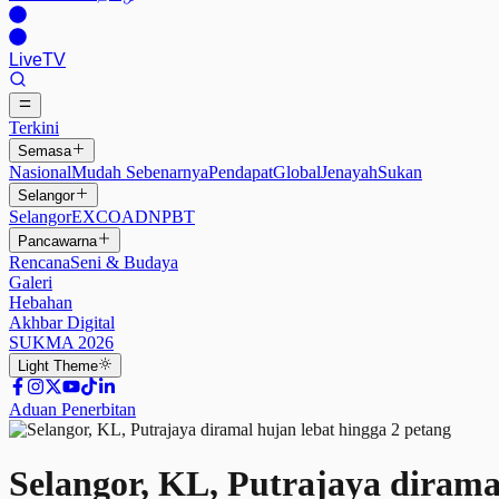
Live
TV
Terkini
Semasa
Nasional
Mudah Sebenarnya
Pendapat
Global
Jenayah
Sukan
Selangor
Selangor
EXCO
ADN
PBT
Pancawarna
Rencana
Seni & Budaya
Galeri
Hebahan
Akhbar Digital
SUKMA 2026
Light
Theme
Aduan Penerbitan
Selangor, KL, Putrajaya dirama