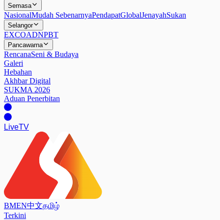
Semasa
Nasional
Mudah Sebenarnya
Pendapat
Global
Jenayah
Sukan
Selangor
EXCO
ADN
PBT
Pancawarna
Rencana
Seni & Budaya
Galeri
Hebahan
Akhbar Digital
SUKMA 2026
Aduan Penerbitan
Live
TV
BM
EN
中文
தமிழ்
Terkini