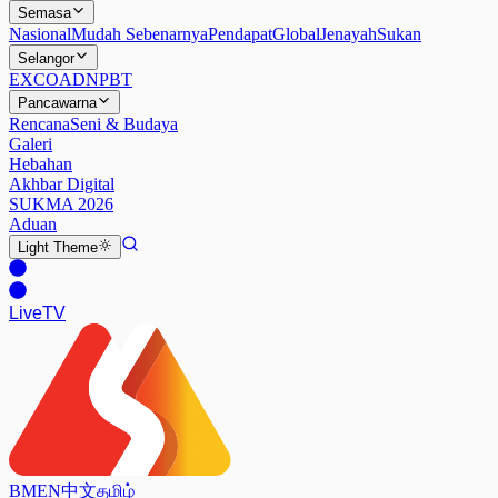
Semasa
Nasional
Mudah Sebenarnya
Pendapat
Global
Jenayah
Sukan
Selangor
EXCO
ADN
PBT
Pancawarna
Rencana
Seni & Budaya
Galeri
Hebahan
Akhbar Digital
SUKMA 2026
Aduan
Light
Theme
Live
TV
BM
EN
中文
தமிழ்