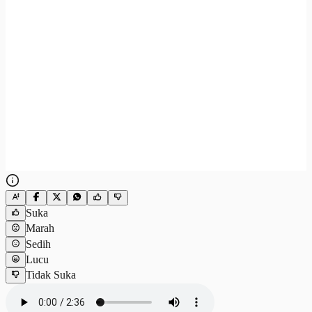
Suka
Marah
Sedih
Lucu
Tidak Suka