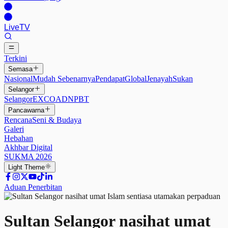
Live
TV
Terkini
Semasa
Nasional
Mudah Sebenarnya
Pendapat
Global
Jenayah
Sukan
Selangor
Selangor
EXCO
ADN
PBT
Pancawarna
Rencana
Seni & Budaya
Galeri
Hebahan
Akhbar Digital
SUKMA 2026
Light
Theme
Aduan Penerbitan
Sultan Selangor nasihat umat