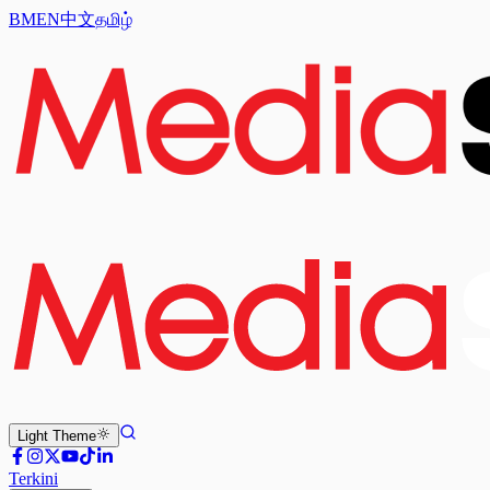
BM
EN
中文
தமிழ்
Light
Theme
Terkini