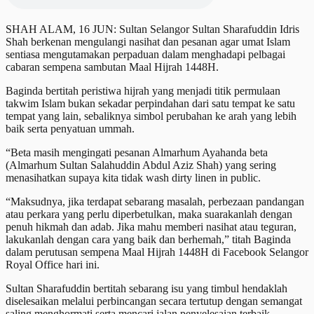
SHAH ALAM, 16 JUN: Sultan Selangor Sultan Sharafuddin Idris
Shah berkenan mengulangi nasihat dan pesanan agar umat Islam
sentiasa mengutamakan perpaduan dalam menghadapi pelbagai
cabaran sempena sambutan Maal Hijrah 1448H.
Baginda bertitah peristiwa hijrah yang menjadi titik permulaan
takwim Islam bukan sekadar perpindahan dari satu tempat ke satu
tempat yang lain, sebaliknya simbol perubahan ke arah yang lebih
baik serta penyatuan ummah.
“Beta masih mengingati pesanan Almarhum Ayahanda beta
(Almarhum Sultan Salahuddin Abdul Aziz Shah) yang sering
menasihatkan supaya kita tidak wash dirty linen in public.
“Maksudnya, jika terdapat sebarang masalah, perbezaan pandangan
atau perkara yang perlu diperbetulkan, maka suarakanlah dengan
penuh hikmah dan adab. Jika mahu memberi nasihat atau teguran,
lakukanlah dengan cara yang baik dan berhemah,” titah Baginda
dalam perutusan sempena Maal Hijrah 1448H di Facebook Selangor
Royal Office hari ini.
Sultan Sharafuddin bertitah sebarang isu yang timbul hendaklah
diselesaikan melalui perbincangan secara tertutup dengan semangat
saling menghormati serta mencari jalan penyelesaian terbaik.