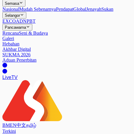
Semasa
Nasional
Mudah Sebenarnya
Pendapat
Global
Jenayah
Sukan
Selangor
EXCO
ADN
PBT
Pancawarna
Rencana
Seni & Budaya
Galeri
Hebahan
Akhbar Digital
SUKMA 2026
Aduan Penerbitan
Live
TV
BM
EN
中文
தமிழ்
Terkini