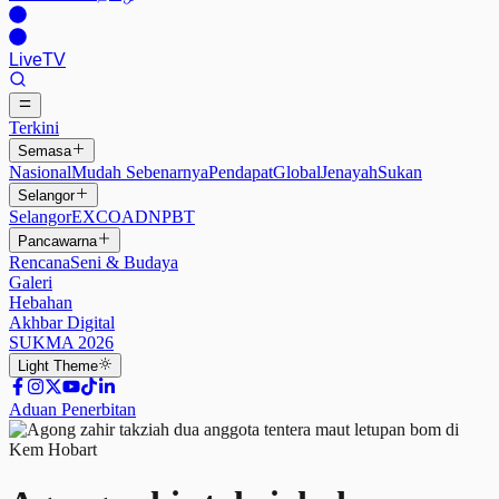
Live
TV
Terkini
Semasa
Nasional
Mudah Sebenarnya
Pendapat
Global
Jenayah
Sukan
Selangor
Selangor
EXCO
ADN
PBT
Pancawarna
Rencana
Seni & Budaya
Galeri
Hebahan
Akhbar Digital
SUKMA 2026
Light
Theme
Aduan Penerbitan