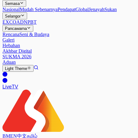
Semasa
Nasional
Mudah Sebenarnya
Pendapat
Global
Jenayah
Sukan
Selangor
EXCO
ADN
PBT
Pancawarna
Rencana
Seni & Budaya
Galeri
Hebahan
Akhbar Digital
SUKMA 2026
Aduan
Light
Theme
Live
TV
BM
EN
中文
தமிழ்