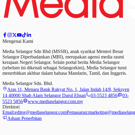
Mengenai Kami
Media Selangor Sdn Bhd (MSSB), anak syarikat Menteri Besar
Selangor Diperbadankan (MBI), merupakan agensi media rasmi
kerajaan Negeri Selangor. Selain portal berita Media Selangor
(sebelum ini dikenali sebagai Selangorkini), Media Selangor turut
menerbitkan akhbar dalam bahasa Mandarin, Tamil,
dan
Inggeris.
Media Selangor Sdn. Bhd.
Aras 11, Menara Bank Rakyat No. 1, Jalan Indah 14/8, Seksyen
14 40000 Shah Alam Selangor Darul Ehsan
03-5523 4856
03-
5523 5856
www.mediaselangor.com.my
Direktori
Email:
editor@mediaselangor.com
Pemasaran:
marketing@mediaselang
Aduan Penerbitan