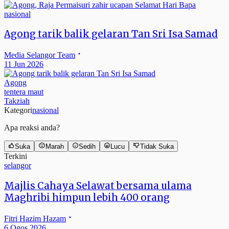
nasional
Agong tarik balik gelaran Tan Sri Isa Samad
Media Selangor Team
11 Jun 2026
Agong
tentera maut
Takziah
Kategori
nasional
Apa reaksi anda?
Suka
Marah
Sedih
Lucu
Tidak Suka
Terkini
selangor
Majlis Cahaya Selawat bersama ulama
Maghribi himpun lebih 400 orang
Fitri Hazim Hazam
6 Ogos 2026