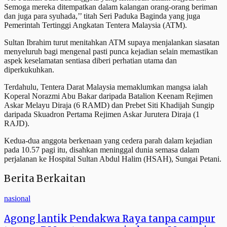
Semoga mereka ditempatkan dalam kalangan orang-orang beriman
dan juga para syuhada,’’ titah Seri Paduka Baginda yang juga
Pemerintah Tertinggi Angkatan Tentera Malaysia (ATM).
Sultan Ibrahim turut menitahkan ATM supaya menjalankan siasatan
menyeluruh bagi mengenal pasti punca kejadian selain memastikan
aspek keselamatan sentiasa diberi perhatian utama dan
diperkukuhkan.
Terdahulu, Tentera Darat Malaysia memaklumkan mangsa ialah
Koperal Norazmi Abu Bakar daripada Batalion Keenam Rejimen
Askar Melayu Diraja (6 RAMD) dan Prebet Siti Khadijah Sungip
daripada Skuadron Pertama Rejimen Askar Jurutera Diraja (1
RAJD).
Kedua-dua anggota berkenaan yang cedera parah dalam kejadian
pada 10.57 pagi itu, disahkan meninggal dunia semasa dalam
perjalanan ke Hospital Sultan Abdul Halim (HSAH), Sungai Petani.
Berita Berkaitan
nasional
Agong lantik Pendakwa Raya tanpa campur