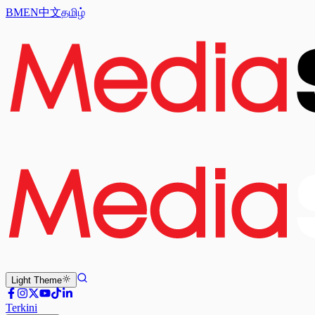
BM
EN
中文
தமிழ்
Light
Theme
Terkini