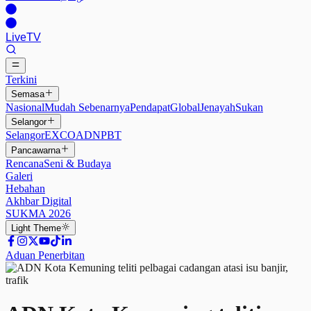
Live
TV
Terkini
Semasa
Nasional
Mudah Sebenarnya
Pendapat
Global
Jenayah
Sukan
Selangor
Selangor
EXCO
ADN
PBT
Pancawarna
Rencana
Seni & Budaya
Galeri
Hebahan
Akhbar Digital
SUKMA 2026
Light
Theme
Aduan Penerbitan