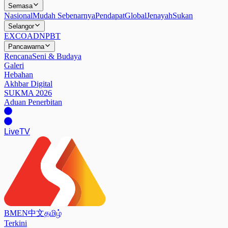
Semasa
Nasional
Mudah Sebenarnya
Pendapat
Global
Jenayah
Sukan
Selangor
EXCO
ADN
PBT
Pancawarna
Rencana
Seni & Budaya
Galeri
Hebahan
Akhbar Digital
SUKMA 2026
Aduan Penerbitan
Live
TV
BM
EN
中文
தமிழ்
Terkini