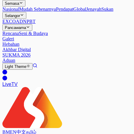
Semasa
Nasional
Mudah Sebenarnya
Pendapat
Global
Jenayah
Sukan
Selangor
EXCO
ADN
PBT
Pancawarna
Rencana
Seni & Budaya
Galeri
Hebahan
Akhbar Digital
SUKMA 2026
Aduan
Light
Theme
Live
TV
BM
EN
中文
தமிழ்