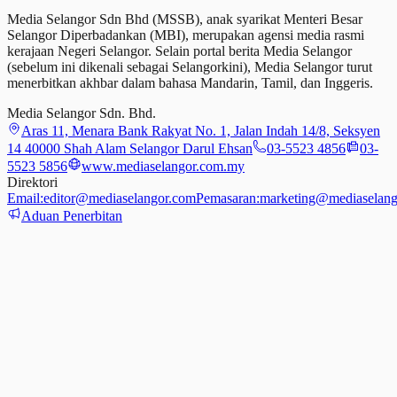
Media Selangor Sdn Bhd (MSSB), anak syarikat Menteri Besar
Selangor Diperbadankan (MBI), merupakan agensi media rasmi
kerajaan Negeri Selangor. Selain portal berita Media Selangor
(sebelum ini dikenali sebagai Selangorkini), Media Selangor turut
menerbitkan akhbar dalam bahasa Mandarin, Tamil,
dan
Inggeris.
Media Selangor Sdn. Bhd.
Aras 11, Menara Bank Rakyat No. 1, Jalan Indah 14/8, Seksyen
14 40000 Shah Alam Selangor Darul Ehsan
03-5523 4856
03-
5523 5856
www.mediaselangor.com.my
Direktori
Email:
editor@mediaselangor.com
Pemasaran:
marketing@mediaselang
Aduan Penerbitan