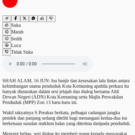
Suka
Marah
Sedih
Lucu
Tidak Suka
SHAH ALAM, 16 JUN: Isu banjir dan kesesakan lalu lintas antara
kebimbangan utama penduduk Kota Kemuning apabila perkara itu
banyak diutarakan dalam sesi jelajah dan dialog bersama Ahli
Dewan Negeri (ADN) Kota Kemuning serta Majlis Perwakilan
Penduduk (MPP) Zon 13 baru-baru ini.
Wakil rakyatnya S Preakas berkata, pelbagai cadangan jangka
pendek dan panjang sedang diteliti bagi menangani kedua-dua isu
berkenaan susulan maklum balas yang diterima daripada penduduk.
Menurut beliau, sesi dialog itu memberi ruang kepada masyarakat