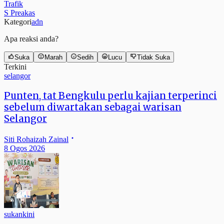
Trafik
S Preakas
Kategori
adn
Apa reaksi anda?
Suka
Marah
Sedih
Lucu
Tidak Suka
Terkini
selangor
Punten, tat Bengkulu perlu kajian terperinci
sebelum diwartakan sebagai warisan
Selangor
Siti Rohaizah Zainal
8 Ogos 2026
sukankini