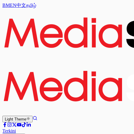
BM
EN
中文
தமிழ்
Light
Theme
Terkini