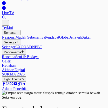
Live
TV
Terkini
Semasa
Nasional
Mudah Sebenarnya
Pendapat
Global
Jenayah
Sukan
Selangor
Selangor
EXCO
ADN
PBT
Pancawarna
Rencana
Seni & Budaya
Galeri
Hebahan
Akhbar Digital
SUKMA 2026
Light
Theme
Aduan Penerbitan