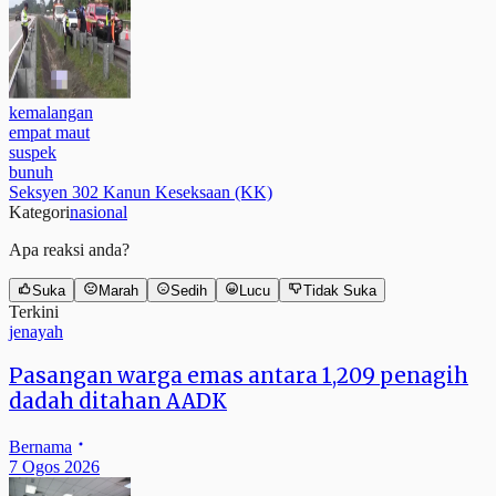
kemalangan
empat maut
suspek
bunuh
Seksyen 302 Kanun Keseksaan (KK)
Kategori
nasional
Apa reaksi anda?
Suka
Marah
Sedih
Lucu
Tidak Suka
Terkini
jenayah
Pasangan warga emas antara 1,209 penagih
dadah ditahan AADK
Bernama
7 Ogos 2026