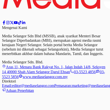
Mengenai Kami
Media Selangor Sdn Bhd (MSSB), anak syarikat Menteri Besar
Selangor Diperbadankan (MBI), merupakan agensi media rasmi
kerajaan Negeri Selangor. Selain portal berita Media Selangor
(sebelum ini dikenali sebagai Selangorkini), Media Selangor turut
menerbitkan akhbar dalam bahasa Mandarin, Tamil,
dan
Inggeris.
Media Selangor Sdn. Bhd.
Aras 11, Menara Bank Rakyat No. 1, Jalan Indah 14/8, Seksyen
14 40000 Shah Alam Selangor Darul Ehsan
03-5523 4856
03-
5523 5856
www.mediaselangor.com.my
Direktori
Email:
editor@mediaselangor.com
Pemasaran:
marketing@mediaselang
Aduan Penerbitan