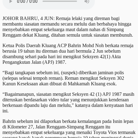
JOHOR BAHRU, 4 JUN: Remaja lelaki yang direman bagi
membantu siasatan memandu secara melulu dan berbahaya hingga
menyebabkan empat sekeluarga maut dalam nahas di Simpang
Renggam dekat Kluang, ditahan semula untuk siasatan membunuh.
Ketua Polis Daerah Kluang ACP Bahrin Mohd Noh berkata remaja
berusia 19 tahun itu direman dua hari bermula 2 Jun sebelum
disambung sehari pada hari ini mengikut Seksyen 42(1) Akta
Pengangkutan Jalan (APJ) 1987.
“Bagi tangkapan sebelum ini, (suspek) diberikan jaminan polis
(selepas selesai tempoh reman). Reman mengikut Seksyen 302
Kanun Keseksaan akan dibuat di Mahkamah Kluang esok.
“Bagaimanapun, siasatan mengikut Seksyen 42 (1) APJ 1987 masih
diteruskan berdasarkan video tular yang menunjukkan kenderaan
berkenaan dipandu laju dan melulu," katanya dalam kenyataan hari
ini.
Bahrin sebelum ini dilaporkan berkata kemalangan pada Isnin lepas
di Kilometer 27, Jalan Renggam-Simpang Renggam itu
menyebabkan empat sekeluarga yang menaiki Toyota Vios termasuk
seorang kanak-kanak perempuan berusia 10 tahun meninggal dunia