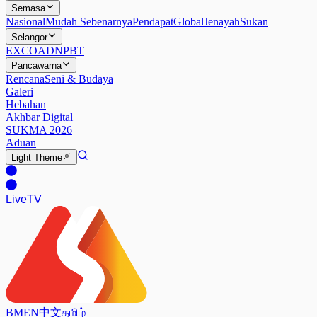
Semasa
Nasional
Mudah Sebenarnya
Pendapat
Global
Jenayah
Sukan
Selangor
EXCO
ADN
PBT
Pancawarna
Rencana
Seni & Budaya
Galeri
Hebahan
Akhbar Digital
SUKMA 2026
Aduan
Light
Theme
Live
TV
BM
EN
中文
தமிழ்