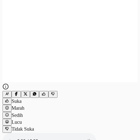
Suka
Marah
Sedih
Lucu
Tidak Suka