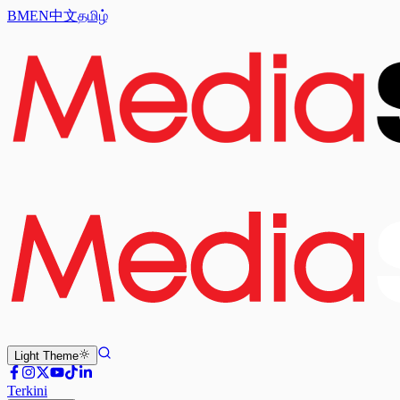
BM
EN
中文
தமிழ்
Light
Theme
Terkini