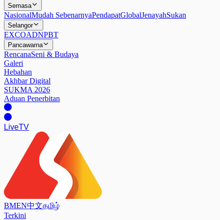
Semasa
Nasional
Mudah Sebenarnya
Pendapat
Global
Jenayah
Sukan
Selangor
EXCO
ADN
PBT
Pancawarna
Rencana
Seni & Budaya
Galeri
Hebahan
Akhbar Digital
SUKMA 2026
Aduan Penerbitan
Live
TV
BM
EN
中文
தமிழ்
Terkini