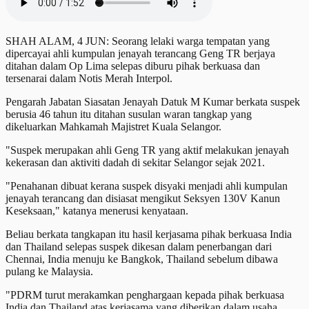
SHAH ALAM, 4 JUN: Seorang lelaki warga tempatan yang
dipercayai ahli kumpulan jenayah terancang Geng TR berjaya
ditahan dalam Op Lima selepas diburu pihak berkuasa dan
tersenarai dalam Notis Merah Interpol.
Pengarah Jabatan Siasatan Jenayah Datuk M Kumar berkata suspek
berusia 46 tahun itu ditahan susulan waran tangkap yang
dikeluarkan Mahkamah Majistret Kuala Selangor.
"Suspek merupakan ahli Geng TR yang aktif melakukan jenayah
kekerasan dan aktiviti dadah di sekitar Selangor sejak 2021.
"Penahanan dibuat kerana suspek disyaki menjadi ahli kumpulan
jenayah terancang dan disiasat mengikut Seksyen 130V Kanun
Keseksaan," katanya menerusi kenyataan.
Beliau berkata tangkapan itu hasil kerjasama pihak berkuasa India
dan Thailand selepas suspek dikesan dalam penerbangan dari
Chennai, India menuju ke Bangkok, Thailand sebelum dibawa
pulang ke Malaysia.
"PDRM turut merakamkan penghargaan kepada pihak berkuasa
India dan Thailand atas kerjasama yang diberikan dalam usaha