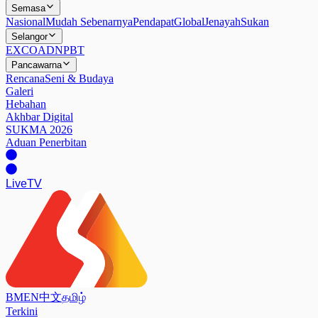
Semasa
Nasional
Mudah Sebenarnya
Pendapat
Global
Jenayah
Sukan
Selangor
EXCO
ADN
PBT
Pancawarna
Rencana
Seni & Budaya
Galeri
Hebahan
Akhbar Digital
SUKMA 2026
Aduan Penerbitan
Live
TV
BM
EN
中文
தமிழ்
Terkini