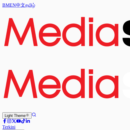
BM
EN
中文
தமிழ்
Light
Theme
Terkini