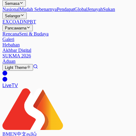
Semasa
Nasional
Mudah Sebenarnya
Pendapat
Global
Jenayah
Sukan
Selangor
EXCO
ADN
PBT
Pancawarna
Rencana
Seni & Budaya
Galeri
Hebahan
Akhbar Digital
SUKMA 2026
Aduan
Light
Theme
Live
TV
BM
EN
中文
தமிழ்