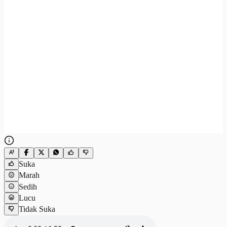
Suka
Marah
Sedih
Lucu
Tidak Suka