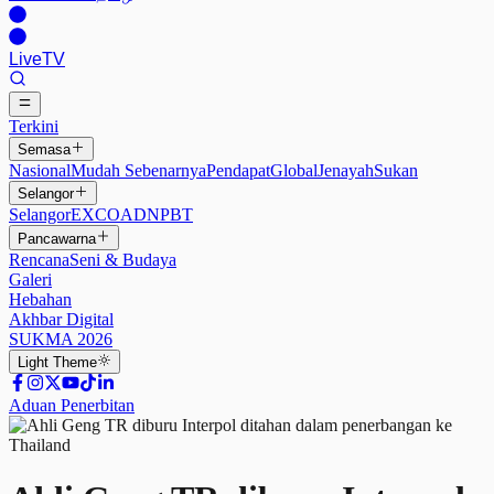
Live
TV
Terkini
Semasa
Nasional
Mudah Sebenarnya
Pendapat
Global
Jenayah
Sukan
Selangor
Selangor
EXCO
ADN
PBT
Pancawarna
Rencana
Seni & Budaya
Galeri
Hebahan
Akhbar Digital
SUKMA 2026
Light
Theme
Aduan Penerbitan