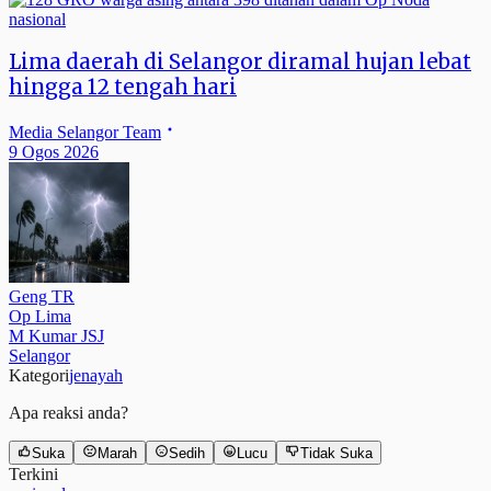
nasional
Lima daerah di Selangor diramal hujan lebat
hingga 12 tengah hari
Media Selangor Team
9 Ogos 2026
Geng TR
Op Lima
M Kumar JSJ
Selangor
Kategori
jenayah
Apa reaksi anda?
Suka
Marah
Sedih
Lucu
Tidak Suka
Terkini