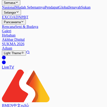
Semasa
Nasional
Mudah Sebenarnya
Pendapat
Global
Jenayah
Sukan
Selangor
EXCO
ADN
PBT
Pancawarna
Rencana
Seni & Budaya
Galeri
Hebahan
Akhbar Digital
SUKMA 2026
Aduan
Light
Theme
Live
TV
BM
EN
中文
தமிழ்