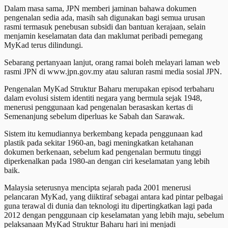
Dalam masa sama, JPN memberi jaminan bahawa dokumen
pengenalan sedia ada, masih sah digunakan bagi semua urusan
rasmi termasuk penebusan subsidi dan bantuan kerajaan, selain
menjamin keselamatan data dan maklumat peribadi pemegang
MyKad terus dilindungi.
Sebarang pertanyaan lanjut, orang ramai boleh melayari laman web
rasmi JPN di www.jpn.gov.my atau saluran rasmi media sosial JPN.
Pengenalan MyKad Struktur Baharu merupakan episod terbaharu
dalam evolusi sistem identiti negara yang bermula sejak 1948,
menerusi penggunaan kad pengenalan berasaskan kertas di
Semenanjung sebelum diperluas ke Sabah dan Sarawak.
Sistem itu kemudiannya berkembang kepada penggunaan kad
plastik pada sekitar 1960-an, bagi meningkatkan ketahanan
dokumen berkenaan, sebelum kad pengenalan bermutu tinggi
diperkenalkan pada 1980-an dengan ciri keselamatan yang lebih
baik.
Malaysia seterusnya mencipta sejarah pada 2001 menerusi
pelancaran MyKad, yang diiktiraf sebagai antara kad pintar pelbagai
guna terawal di dunia dan teknologi itu dipertingkatkan lagi pada
2012 dengan penggunaan cip keselamatan yang lebih maju, sebelum
pelaksanaan MyKad Struktur Baharu hari ini menjadi