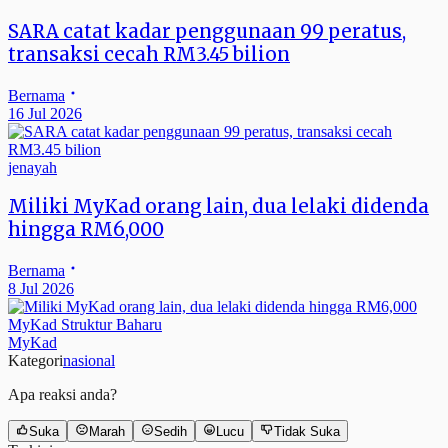
SARA catat kadar penggunaan 99 peratus,
transaksi cecah RM3.45 bilion
Bernama
16 Jul 2026
jenayah
Miliki MyKad orang lain, dua lelaki didenda
hingga RM6,000
Bernama
8 Jul 2026
MyKad Struktur Baharu
MyKad
Kategori
nasional
Apa reaksi anda?
Suka
Marah
Sedih
Lucu
Tidak Suka