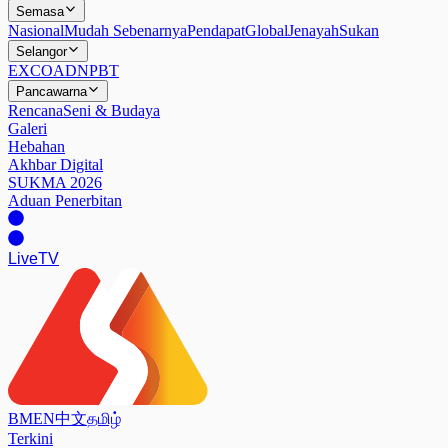
Semasa
Nasional
Mudah Sebenarnya
Pendapat
Global
Jenayah
Sukan
Selangor
EXCO
ADN
PBT
Pancawarna
Rencana
Seni & Budaya
Galeri
Hebahan
Akhbar Digital
SUKMA 2026
Aduan Penerbitan
Live
TV
BM
EN
中文
தமிழ்
Terkini