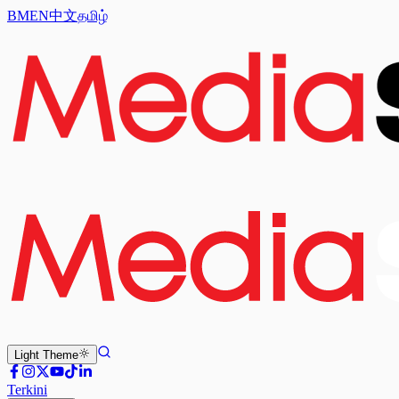
BM
EN
中文
தமிழ்
Light
Theme
Terkini