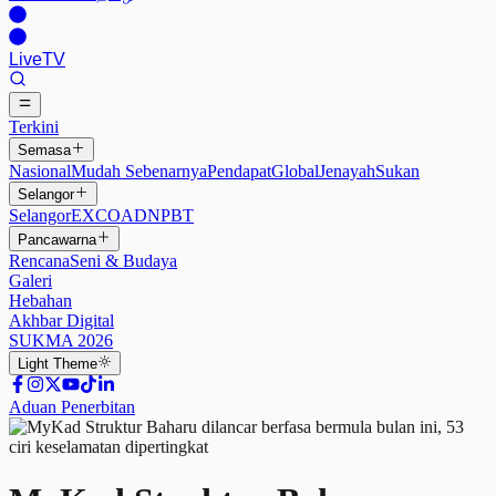
Live
TV
Terkini
Semasa
Nasional
Mudah Sebenarnya
Pendapat
Global
Jenayah
Sukan
Selangor
Selangor
EXCO
ADN
PBT
Pancawarna
Rencana
Seni & Budaya
Galeri
Hebahan
Akhbar Digital
SUKMA 2026
Light
Theme
Aduan Penerbitan