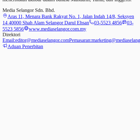
Media Selangor Sdn. Bhd.
Aras 11, Menara Bank Rakyat No. 1, Jalan Indah 14/8, Seksyen
14 40000 Shah Alam Selangor Darul Ehsan
03-5523 4856
03-
5523 5856
www.mediaselangor.com.my
Direktori
Email:
editor@mediaselangor.com
Pemasaran:
marketing@mediaselang
Aduan Penerbitan