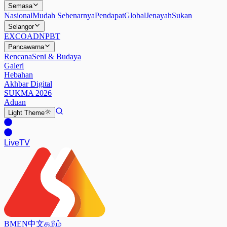
Semasa
Nasional
Mudah Sebenarnya
Pendapat
Global
Jenayah
Sukan
Selangor
EXCO
ADN
PBT
Pancawarna
Rencana
Seni & Budaya
Galeri
Hebahan
Akhbar Digital
SUKMA 2026
Aduan
Light
Theme
Live
TV
BM
EN
中文
தமிழ்