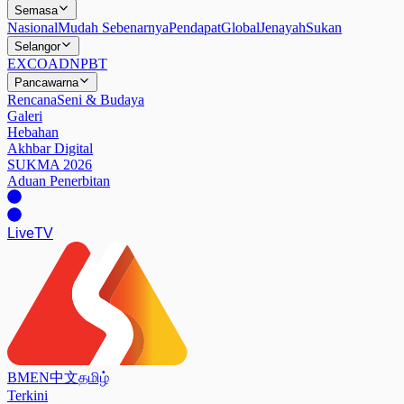
Semasa
Nasional
Mudah Sebenarnya
Pendapat
Global
Jenayah
Sukan
Selangor
EXCO
ADN
PBT
Pancawarna
Rencana
Seni & Budaya
Galeri
Hebahan
Akhbar Digital
SUKMA 2026
Aduan Penerbitan
Live
TV
BM
EN
中文
தமிழ்
Terkini