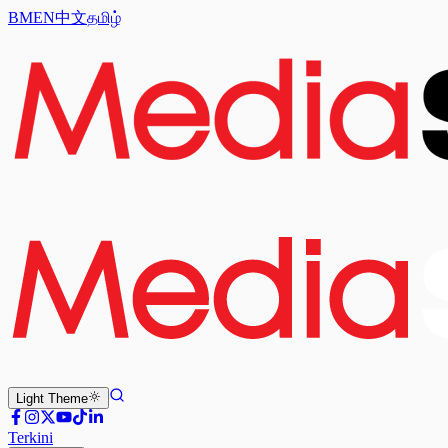
BM
EN
中文
தமிழ்
Light
Theme
Terkini