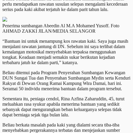
perlu mendapatkan rawatan susulan selepas mengalami kecederaan
serius pada kaki akibat terjatuh ke dalam parit tahun lalu.
Penerima sumbangan Abeedin Al M.A Mohamed Yusoff. Foto
AHMAD ZAKKI JILAN/MEDIA SELANGOR
“Bantuan ini untuk menampung kos rawatan kaki. Saya juga masih
menjalani rawatan jantung di IJN. Sebelum ini saya terlibat dalam
kemalangan motosikal menyebabkan terpaksa menggunakan
tongkat. Keadaan menjadi semakin sukar berikutan kejadian
terbaharu jatuh ke dalam parti,” katanya.
Beliau ditemui pada Program Penyerahan Sumbangan Kewangan
DUN Sungai Tua dan Penyerahan Sumbangan Mydin serta Kenduri
Rakyat di Dewan Orang Ramai Kampung Wira Damai, hari ini.
Seramai 50 individu menerima bantuan dalam program tersebut.
Sementara itu, peniaga cendol, Rina Azfina Zaharuddin, 45, turut
meluahkan rasa syukur apabila menerima bantuan yang sedikit
sebanyak dapat mengurangkan beban keluarganya selepas tidak
dapat berniaga sejak tiga bulan lalu.
Beliau berkata masalah pada kaki yang dialami secara tiba-tiba
menyebabkan pergerakannya terbatas dan menjejaskan sumber