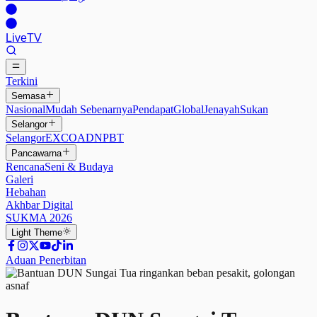
Live
TV
Terkini
Semasa
Nasional
Mudah Sebenarnya
Pendapat
Global
Jenayah
Sukan
Selangor
Selangor
EXCO
ADN
PBT
Pancawarna
Rencana
Seni & Budaya
Galeri
Hebahan
Akhbar Digital
SUKMA 2026
Light
Theme
Aduan Penerbitan