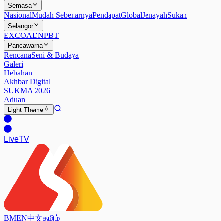
Semasa
Nasional
Mudah Sebenarnya
Pendapat
Global
Jenayah
Sukan
Selangor
EXCO
ADN
PBT
Pancawarna
Rencana
Seni & Budaya
Galeri
Hebahan
Akhbar Digital
SUKMA 2026
Aduan
Light
Theme
Live
TV
BM
EN
中文
தமிழ்