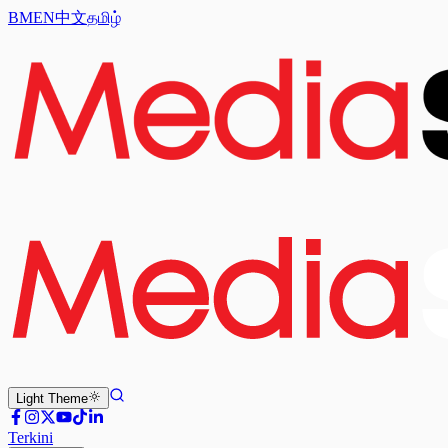
BM
EN
中文
தமிழ்
Light
Theme
Terkini