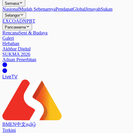
Semasa
Nasional
Mudah Sebenarnya
Pendapat
Global
Jenayah
Sukan
Selangor
EXCO
ADN
PBT
Pancawarna
Rencana
Seni & Budaya
Galeri
Hebahan
Akhbar Digital
SUKMA 2026
Aduan Penerbitan
Live
TV
BM
EN
中文
தமிழ்
Terkini