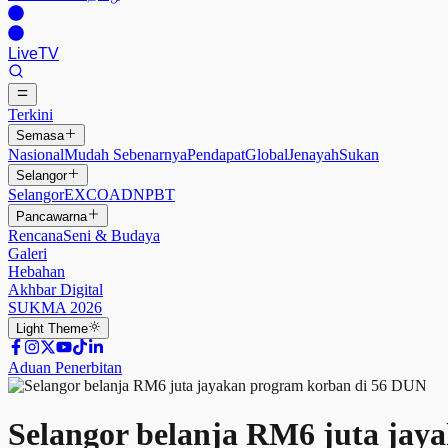
Live
TV
Terkini
Semasa
Nasional
Mudah Sebenarnya
Pendapat
Global
Jenayah
Sukan
Selangor
Selangor
EXCO
ADN
PBT
Pancawarna
Rencana
Seni & Budaya
Galeri
Hebahan
Akhbar Digital
SUKMA 2026
Light
Theme
Aduan Penerbitan
Selangor belanja RM6 juta jay