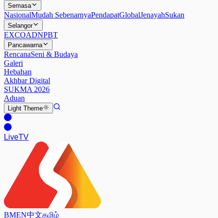
Semasa
Nasional
Mudah Sebenarnya
Pendapat
Global
Jenayah
Sukan
Selangor
EXCO
ADN
PBT
Pancawarna
Rencana
Seni & Budaya
Galeri
Hebahan
Akhbar Digital
SUKMA 2026
Aduan
Light
Theme
Live
TV
BM
EN
中文
தமிழ்