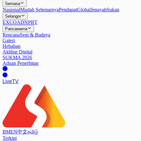
Semasa
Nasional
Mudah Sebenarnya
Pendapat
Global
Jenayah
Sukan
Selangor
EXCO
ADN
PBT
Pancawarna
Rencana
Seni & Budaya
Galeri
Hebahan
Akhbar Digital
SUKMA 2026
Aduan Penerbitan
Live
TV
BM
EN
中文
தமிழ்
Terkini