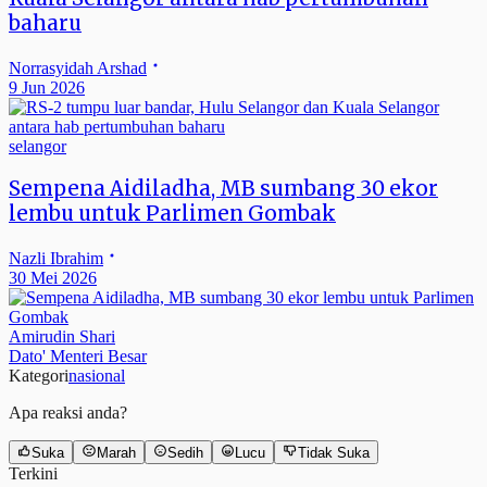
baharu
Norrasyidah Arshad
9 Jun 2026
selangor
Sempena Aidiladha, MB sumbang 30 ekor
lembu untuk Parlimen Gombak
Nazli Ibrahim
30 Mei 2026
Amirudin Shari
Dato' Menteri Besar
Kategori
nasional
Apa reaksi anda?
Suka
Marah
Sedih
Lucu
Tidak Suka
Terkini