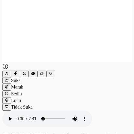
Suka
Marah
Sedih
Lucu
Tidak Suka