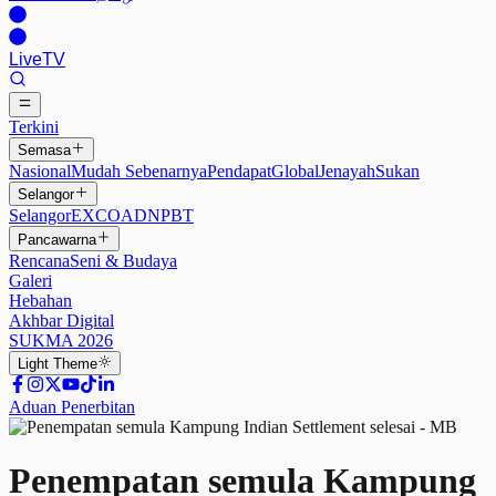
Live
TV
Terkini
Semasa
Nasional
Mudah Sebenarnya
Pendapat
Global
Jenayah
Sukan
Selangor
Selangor
EXCO
ADN
PBT
Pancawarna
Rencana
Seni & Budaya
Galeri
Hebahan
Akhbar Digital
SUKMA 2026
Light
Theme
Aduan Penerbitan
Penempatan semula Kampung