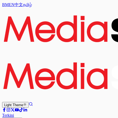
BM
EN
中文
தமிழ்
Light
Theme
Terkini