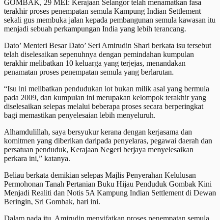
GOMBAK, 29 MEI: Kerajaan Selangor telah menamatkan fasa
terakhir proses penempatan semula Kampung Indian Settlement
sekali gus membuka jalan kepada pembangunan semula kawasan itu
menjadi sebuah perkampungan India yang lebih terancang.
Dato’ Menteri Besar Dato’ Seri Amirudin Shari berkata isu tersebut
telah diselesaikan sepenuhnya dengan pemindahan kumpulan
terakhir melibatkan 10 keluarga yang terjejas, menandakan
penamatan proses penempatan semula yang berlarutan.
“Isu ini melibatkan pendudukan lot bukan milik asal yang bermula
pada 2009, dan kumpulan ini merupakan kelompok terakhir yang
diselesaikan selepas melalui beberapa proses secara berperingkat
bagi memastikan penyelesaian lebih menyeluruh.
Alhamdulillah, saya bersyukur kerana dengan kerjasama dan
komitmen yang diberikan daripada penyelaras, pegawai daerah dan
persatuan penduduk, Kerajaan Negeri berjaya menyelesaikan
perkara ini,” katanya.
Beliau berkata demikian selepas Majlis Penyerahan Kelulusan
Permohonan Tanah Pertanian Buku Hijau Penduduk Gombak Kini
Menjadi Realiti dan Notis 5A Kampung Indian Settlement di Dewan
Beringin, Sri Gombak, hari ini.
Dalam pada itu, Amirudin menyifatkan proses penempatan semula