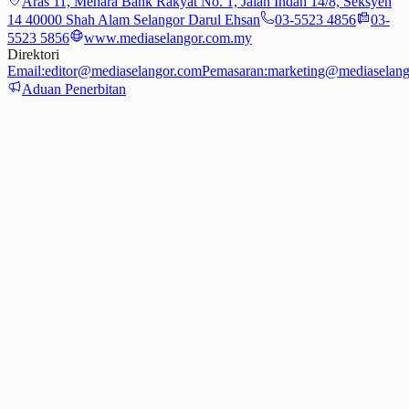
Aras 11, Menara Bank Rakyat No. 1, Jalan Indah 14/8, Seksyen
14 40000 Shah Alam Selangor Darul Ehsan
03-5523 4856
03-
5523 5856
www.mediaselangor.com.my
Direktori
Email:
editor@mediaselangor.com
Pemasaran:
marketing@mediaselang
Aduan Penerbitan