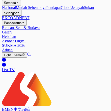
Semasa
Nasional
Mudah Sebenarnya
Pendapat
Global
Jenayah
Sukan
Selangor
EXCO
ADN
PBT
Pancawarna
Rencana
Seni & Budaya
Galeri
Hebahan
Akhbar Digital
SUKMA 2026
Aduan
Light
Theme
Live
TV
BM
EN
中文
தமிழ்