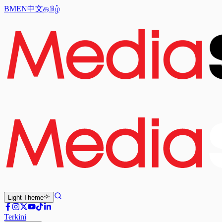
BM
EN
中文
தமிழ்
Light
Theme
Terkini