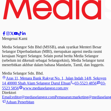
Mengenai Kami
Media Selangor Sdn Bhd (MSSB), anak syarikat Menteri Besar
Selangor Diperbadankan (MBI), merupakan agensi media rasmi
kerajaan Negeri Selangor. Selain portal berita Media Selangor
(sebelum ini dikenali sebagai Selangorkini), Media Selangor turut
menerbitkan akhbar dalam bahasa Mandarin, Tamil,
dan
Inggeris.
Media Selangor Sdn. Bhd.
Aras 11, Menara Bank Rakyat No. 1, Jalan Indah 14/8, Seksyen
14 40000 Shah Alam Selangor Darul Ehsan
03-5523 4856
03-
5523 5856
www.mediaselangor.com.my
Direktori
Email:
editor@mediaselangor.com
Pemasaran:
marketing@mediaselang
Aduan Penerbitan