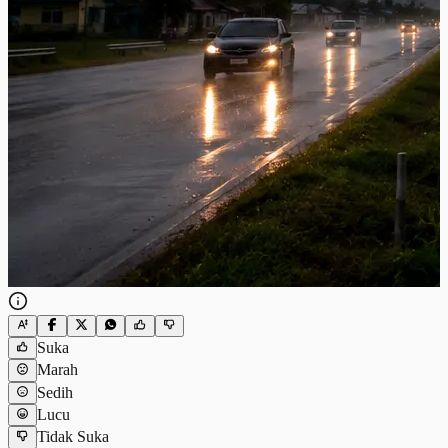
Suka
Marah
Sedih
Lucu
Tidak Suka