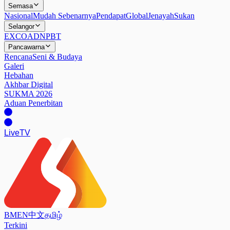
Semasa
Nasional
Mudah Sebenarnya
Pendapat
Global
Jenayah
Sukan
Selangor
EXCO
ADN
PBT
Pancawarna
Rencana
Seni & Budaya
Galeri
Hebahan
Akhbar Digital
SUKMA 2026
Aduan Penerbitan
Live
TV
BM
EN
中文
தமிழ்
Terkini