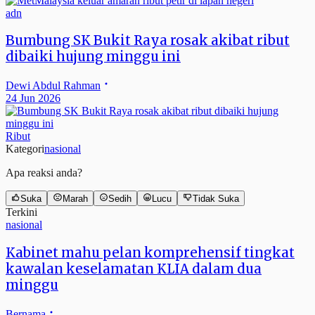
adn
Bumbung SK Bukit Raya rosak akibat ribut
dibaiki hujung minggu ini
Dewi Abdul Rahman
24 Jun 2026
Ribut
Kategori
nasional
Apa reaksi anda?
Suka
Marah
Sedih
Lucu
Tidak Suka
Terkini
nasional
Kabinet mahu pelan komprehensif tingkat
kawalan keselamatan KLIA dalam dua
minggu
Bernama