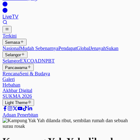
Live
TV
Terkini
Semasa
Nasional
Mudah Sebenarnya
Pendapat
Global
Jenayah
Sukan
Selangor
Selangor
EXCO
ADN
PBT
Pancawarna
Rencana
Seni & Budaya
Galeri
Hebahan
Akhbar Digital
SUKMA 2026
Light
Theme
Aduan Penerbitan