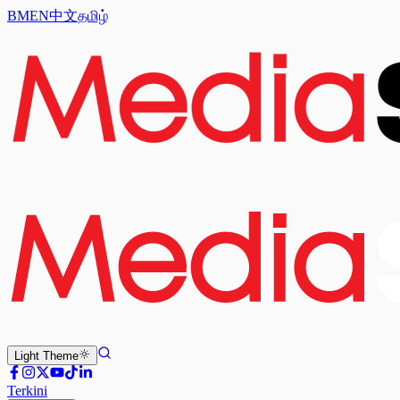
BM
EN
中文
தமிழ்
Light
Theme
Terkini