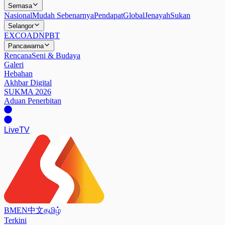
Semasa
Nasional
Mudah Sebenarnya
Pendapat
Global
Jenayah
Sukan
Selangor
EXCO
ADN
PBT
Pancawarna
Rencana
Seni & Budaya
Galeri
Hebahan
Akhbar Digital
SUKMA 2026
Aduan Penerbitan
Live
TV
BM
EN
中文
தமிழ்
Terkini