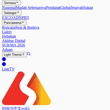
Semasa
Nasional
Mudah Sebenarnya
Pendapat
Global
Jenayah
Sukan
Selangor
EXCO
ADN
PBT
Pancawarna
Rencana
Seni & Budaya
Galeri
Hebahan
Akhbar Digital
SUKMA 2026
Aduan
Light
Theme
Live
TV
BM
EN
中文
தமிழ்