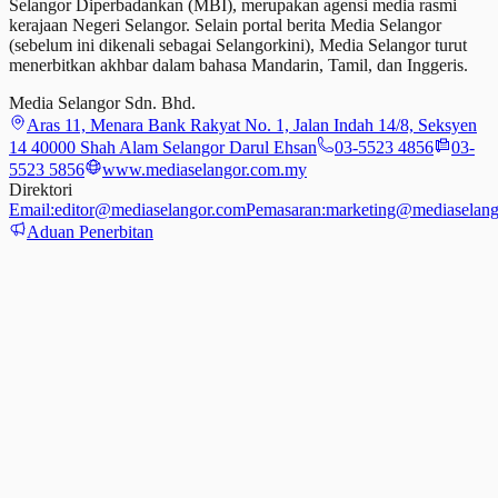
Selangor Diperbadankan (MBI), merupakan agensi media rasmi
kerajaan Negeri Selangor. Selain portal berita Media Selangor
(sebelum ini dikenali sebagai Selangorkini), Media Selangor turut
menerbitkan akhbar dalam bahasa Mandarin, Tamil,
dan
Inggeris.
Media Selangor Sdn. Bhd.
Aras 11, Menara Bank Rakyat No. 1, Jalan Indah 14/8, Seksyen
14 40000 Shah Alam Selangor Darul Ehsan
03-5523 4856
03-
5523 5856
www.mediaselangor.com.my
Direktori
Email:
editor@mediaselangor.com
Pemasaran:
marketing@mediaselang
Aduan Penerbitan