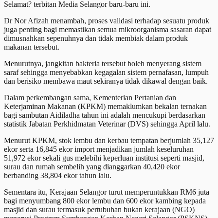
Selamat? terbitan Media Selangor baru-baru ini.
Dr Nor Afizah menambah, proses validasi terhadap sesuatu produk
juga penting bagi memastikan semua mikroorganisma sasaran dapat
dimusnahkan sepenuhnya dan tidak membiak dalam produk
makanan tersebut.
Menurutnya, jangkitan bakteria tersebut boleh menyerang sistem
saraf sehingga menyebabkan kegagalan sistem pernafasan, lumpuh
dan berisiko membawa maut sekiranya tidak dikawal dengan baik.
Dalam perkembangan sama, Kementerian Pertanian dan
Keterjaminan Makanan (KPKM) memaklumkan bekalan ternakan
bagi sambutan Aidiladha tahun ini adalah mencukupi berdasarkan
statistik Jabatan Perkhidmatan Veterinar (DVS) sehingga April lalu.
Menurut KPKM, stok lembu dan kerbau tempatan berjumlah 35,127
ekor serta 16,845 ekor import menjadikan jumlah keseluruhan
51,972 ekor sekali gus melebihi keperluan institusi seperti masjid,
surau dan rumah sembelih yang dianggarkan 40,420 ekor
berbanding 38,804 ekor tahun lalu.
Sementara itu, Kerajaan Selangor turut memperuntukkan RM6 juta
bagi menyumbang 800 ekor lembu dan 600 ekor kambing kepada
masjid dan surau termasuk pertubuhan bukan kerajaan (NGO)