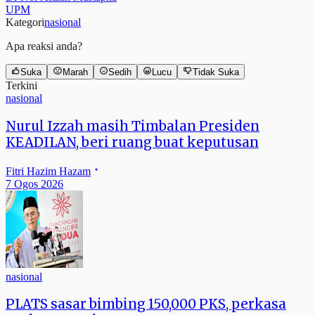
UPM
Kategori
nasional
Apa reaksi anda?
Suka
Marah
Sedih
Lucu
Tidak Suka
Terkini
nasional
Nurul Izzah masih Timbalan Presiden
KEADILAN, beri ruang buat keputusan
Fitri Hazim Hazam
7 Ogos 2026
nasional
PLATS sasar bimbing 150,000 PKS, perkasa