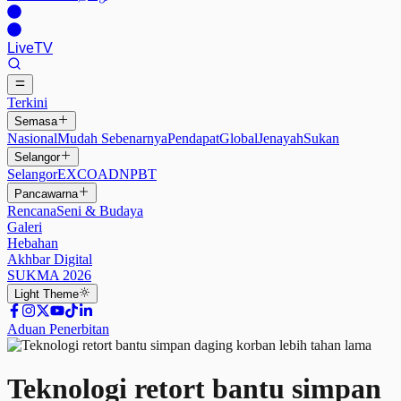
Live
TV
Terkini
Semasa
Nasional
Mudah Sebenarnya
Pendapat
Global
Jenayah
Sukan
Selangor
Selangor
EXCO
ADN
PBT
Pancawarna
Rencana
Seni & Budaya
Galeri
Hebahan
Akhbar Digital
SUKMA 2026
Light
Theme
Aduan Penerbitan
Teknologi retort bantu simpan