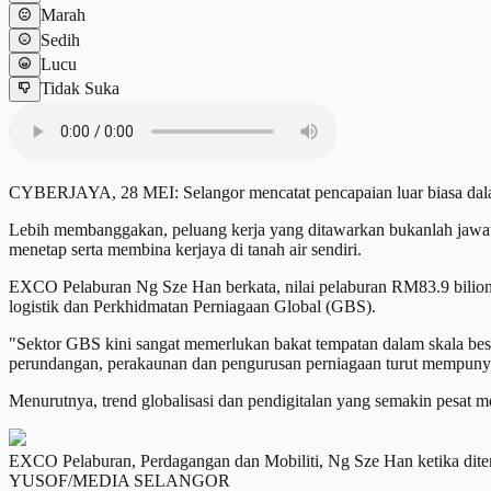
Marah
Sedih
Lucu
Tidak Suka
CYBERJAYA, 28 MEI: Selangor mencatat pencapaian luar biasa dalam 
Lebih membanggakan, peluang kerja yang ditawarkan bukanlah jawatan
menetap serta membina kerjaya di tanah air sendiri.
EXCO Pelaburan Ng Sze Han berkata, nilai pelaburan RM83.9 bilion 
logistik dan Perkhidmatan Perniagaan Global (GBS).
"Sektor GBS kini sangat memerlukan bakat tempatan dalam skala besa
perundangan, perakaunan dan pengurusan perniagaan turut mempunya
Menurutnya, trend globalisasi dan pendigitalan yang semakin pesat me
EXCO Pelaburan, Perdagangan dan Mobiliti, Ng Sze Han ketika di
YUSOF/MEDIA SELANGOR