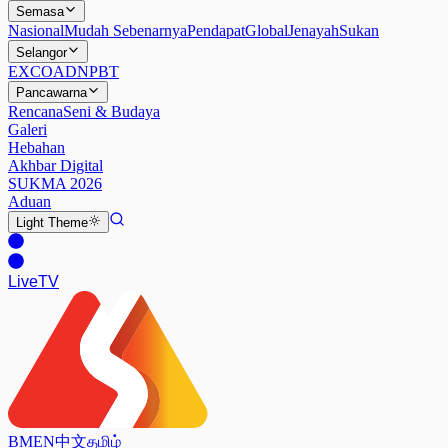
Semasa
Nasional
Mudah Sebenarnya
Pendapat
Global
Jenayah
Sukan
Selangor
EXCO
ADN
PBT
Pancawarna
Rencana
Seni & Budaya
Galeri
Hebahan
Akhbar Digital
SUKMA 2026
Aduan
Light
Theme
Live
TV
BM
EN
中文
தமிழ்