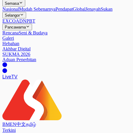
Semasa
Nasional
Mudah Sebenarnya
Pendapat
Global
Jenayah
Sukan
Selangor
EXCO
ADN
PBT
Pancawarna
Rencana
Seni & Budaya
Galeri
Hebahan
Akhbar Digital
SUKMA 2026
Aduan Penerbitan
Live
TV
BM
EN
中文
தமிழ்
Terkini