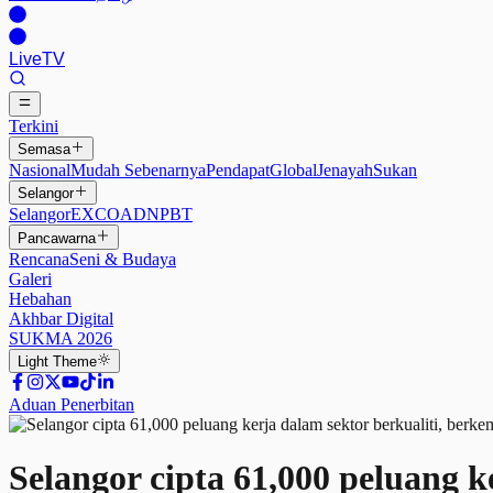
Live
TV
Terkini
Semasa
Nasional
Mudah Sebenarnya
Pendapat
Global
Jenayah
Sukan
Selangor
Selangor
EXCO
ADN
PBT
Pancawarna
Rencana
Seni & Budaya
Galeri
Hebahan
Akhbar Digital
SUKMA 2026
Light
Theme
Aduan Penerbitan
Selangor cipta 61,000 peluang k