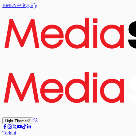
BM
EN
中文
தமிழ்
Light
Theme
Terkini