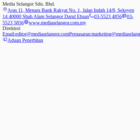
Media Selangor Sdn. Bhd.
Aras 11, Menara Bank Rakyat No. 1, Jalan Indah 14/8, Seksyen
14 40000 Shah Alam Selangor Darul Ehsan
03-5523 4856
03-
5523 5856
www.mediaselangor.com.my
Direktori
Email:
editor@mediaselangor.com
Pemasaran:
marketing@mediaselang
Aduan Penerbitan