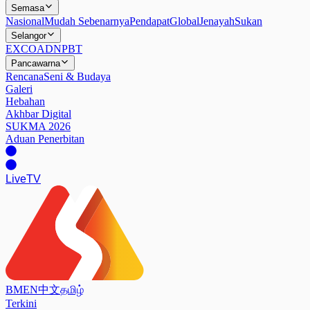
Semasa
Nasional
Mudah Sebenarnya
Pendapat
Global
Jenayah
Sukan
Selangor
EXCO
ADN
PBT
Pancawarna
Rencana
Seni & Budaya
Galeri
Hebahan
Akhbar Digital
SUKMA 2026
Aduan Penerbitan
Live
TV
BM
EN
中文
தமிழ்
Terkini