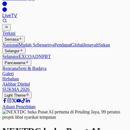
Live
TV
Terkini
Semasa
Nasional
Mudah Sebenarnya
Pendapat
Global
Jenayah
Sukan
Selangor
Selangor
EXCO
ADN
PBT
Pancawarna
Rencana
Seni & Budaya
Galeri
Hebahan
Akhbar Digital
SUKMA 2026
Light
Theme
Aduan Penerbitan