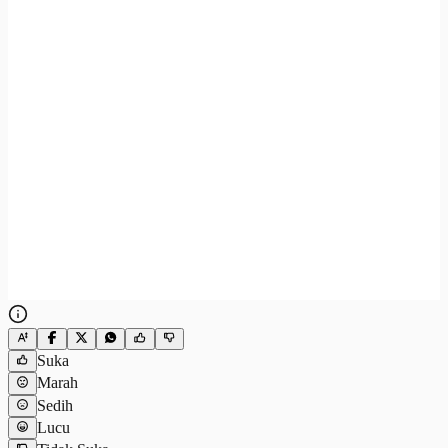
Suka
Marah
Sedih
Lucu