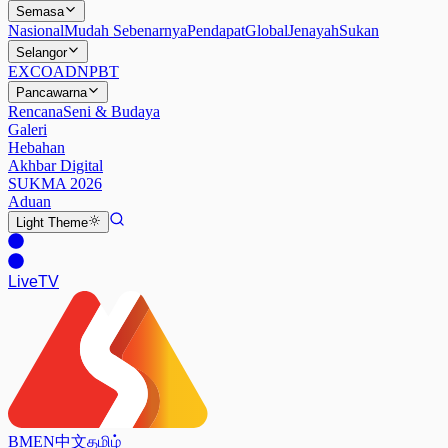
Semasa
Nasional
Mudah Sebenarnya
Pendapat
Global
Jenayah
Sukan
Selangor
EXCO
ADN
PBT
Pancawarna
Rencana
Seni & Budaya
Galeri
Hebahan
Akhbar Digital
SUKMA 2026
Aduan
Light
Theme
Live
TV
BM
EN
中文
தமிழ்