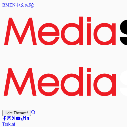
BM
EN
中文
தமிழ்
Light
Theme
Terkini