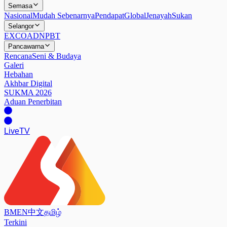
Semasa
Nasional
Mudah Sebenarnya
Pendapat
Global
Jenayah
Sukan
Selangor
EXCO
ADN
PBT
Pancawarna
Rencana
Seni & Budaya
Galeri
Hebahan
Akhbar Digital
SUKMA 2026
Aduan Penerbitan
Live
TV
BM
EN
中文
தமிழ்
Terkini