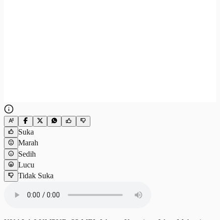
Suka
Marah
Sedih
Lucu
Tidak Suka