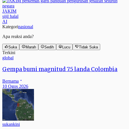
JAKIM
sijil halal
AI
Kategori
nasional
Apa reaksi anda?
Suka
Marah
Sedih
Lucu
Tidak Suka
Terkini
global
Gempa bumi magnitud 7.5 landa Colombia
Bernama
10 Ogos 2026
sukankini