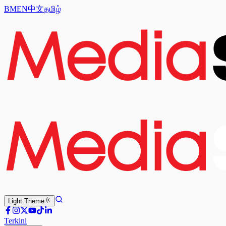
BM
EN
中文
தமிழ்
Light
Theme
Terkini