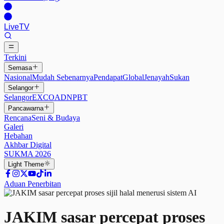
Live
TV
Terkini
Semasa
Nasional
Mudah Sebenarnya
Pendapat
Global
Jenayah
Sukan
Selangor
Selangor
EXCO
ADN
PBT
Pancawarna
Rencana
Seni & Budaya
Galeri
Hebahan
Akhbar Digital
SUKMA 2026
Light
Theme
Aduan Penerbitan
JAKIM sasar percepat proses