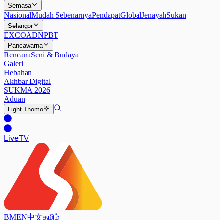
Semasa
Nasional
Mudah Sebenarnya
Pendapat
Global
Jenayah
Sukan
Selangor
EXCO
ADN
PBT
Pancawarna
Rencana
Seni & Budaya
Galeri
Hebahan
Akhbar Digital
SUKMA 2026
Aduan
Light
Theme
Live
TV
BM
EN
中文
தமிழ்