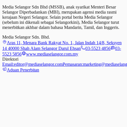
Media Selangor Sdn Bhd (MSSB), anak syarikat Menteri Besar
Selangor Diperbadankan (MBI), merupakan agensi media rasmi
kerajaan Negeri Selangor. Selain portal berita Media Selangor
(sebelum ini dikenali sebagai Selangorkini), Media Selangor turut
menerbitkan akhbar dalam bahasa Mandarin, Tamil,
dan
Inggeris.
Media Selangor Sdn. Bhd.
Aras 11, Menara Bank Rakyat No. 1, Jalan Indah 14/8, Seksyen
14 40000 Shah Alam Selangor Darul Ehsan
03-5523 4856
03-
5523 5856
www.mediaselangor.com.my
Direktori
Email:
editor@mediaselangor.com
Pemasaran:
marketing@mediaselang
Aduan Penerbitan