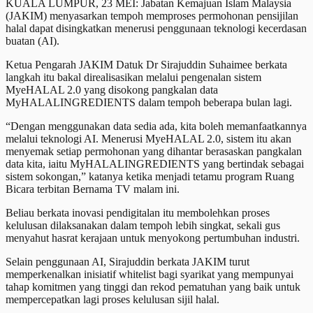
KUALA LUMPUR, 23 MEI: Jabatan Kemajuan Islam Malaysia
(JAKIM) menyasarkan tempoh memproses permohonan pensijilan
halal dapat disingkatkan menerusi penggunaan teknologi kecerdasan
buatan (AI).
Ketua Pengarah JAKIM Datuk Dr Sirajuddin Suhaimee berkata
langkah itu bakal direalisasikan melalui pengenalan sistem
MyeHALAL 2.0 yang disokong pangkalan data
MyHALALINGREDIENTS dalam tempoh beberapa bulan lagi.
“Dengan menggunakan data sedia ada, kita boleh memanfaatkannya
melalui teknologi AI. Menerusi MyeHALAL 2.0, sistem itu akan
menyemak setiap permohonan yang dihantar berasaskan pangkalan
data kita, iaitu MyHALALINGREDIENTS yang bertindak sebagai
sistem sokongan,” katanya ketika menjadi tetamu program Ruang
Bicara terbitan Bernama TV malam ini.
Beliau berkata inovasi pendigitalan itu membolehkan proses
kelulusan dilaksanakan dalam tempoh lebih singkat, sekali gus
menyahut hasrat kerajaan untuk menyokong pertumbuhan industri.
Selain penggunaan AI, Sirajuddin berkata JAKIM turut
memperkenalkan inisiatif whitelist bagi syarikat yang mempunyai
tahap komitmen yang tinggi dan rekod pematuhan yang baik untuk
mempercepatkan lagi proses kelulusan sijil halal.