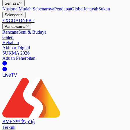
Semasa
Nasional
Mudah Sebenarnya
Pendapat
Global
Jenayah
Sukan
Selangor
EXCO
ADN
PBT
Pancawarna
Rencana
Seni & Budaya
Galeri
Hebahan
Akhbar Digital
SUKMA 2026
Aduan Penerbitan
Live
TV
BM
EN
中文
தமிழ்
Terkini