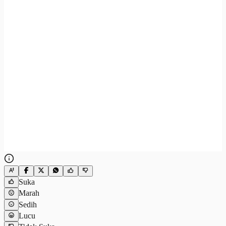
Suka
Marah
Sedih
Lucu