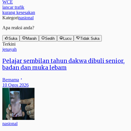
WCE
lancar trafik
kurang kesesakan
Kategori
nasional
Apa reaksi anda?
Suka
Marah
Sedih
Lucu
Tidak Suka
Terkini
jenayah
Pelajar sembilan tahun dakwa dibuli senior,
badan dan muka lebam
Bernama
10 Ogos 2026
nasional