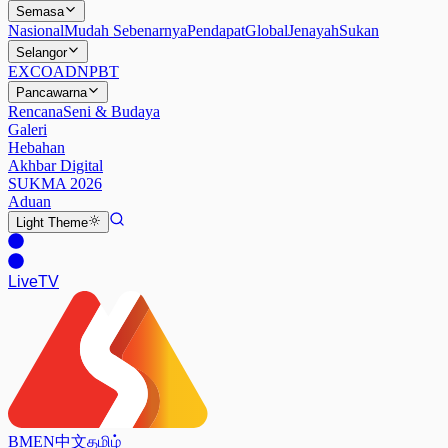
Semasa
Nasional
Mudah Sebenarnya
Pendapat
Global
Jenayah
Sukan
Selangor
EXCO
ADN
PBT
Pancawarna
Rencana
Seni & Budaya
Galeri
Hebahan
Akhbar Digital
SUKMA 2026
Aduan
Light
Theme
Live
TV
BM
EN
中文
தமிழ்