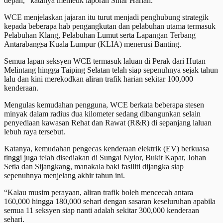
depan,” katanya memetik laporan Sinar Harian.
WCE menjelaskan jajaran itu turut menjadi penghubung strategik
kepada beberapa hab pengangkutan dan pelabuhan utama termasuk
Pelabuhan Klang, Pelabuhan Lumut serta Lapangan Terbang
Antarabangsa Kuala Lumpur (KLIA) menerusi Banting.
Semua lapan seksyen WCE termasuk laluan di Perak dari Hutan
Melintang hingga Taiping Selatan telah siap sepenuhnya sejak tahun
lalu dan kini merekodkan aliran trafik harian sekitar 100,000
kenderaan.
Mengulas kemudahan pengguna, WCE berkata beberapa stesen
minyak dalam radius dua kilometer sedang dibangunkan selain
penyediaan kawasan Rehat dan Rawat (R&R) di sepanjang laluan
lebuh raya tersebut.
Katanya, kemudahan pengecas kenderaan elektrik (EV) berkuasa
tinggi juga telah disediakan di Sungai Nyior, Bukit Kapar, Johan
Setia dan Sijangkang, manakala baki fasiliti dijangka siap
sepenuhnya menjelang akhir tahun ini.
“Kalau musim perayaan, aliran trafik boleh mencecah antara
160,000 hingga 180,000 sehari dengan sasaran keseluruhan apabila
semua 11 seksyen siap nanti adalah sekitar 300,000 kenderaan
sehari.