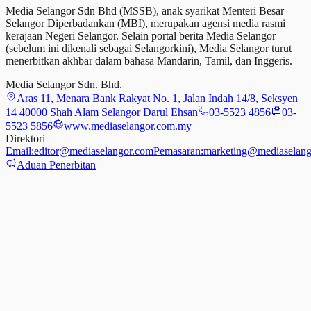
Media Selangor Sdn Bhd (MSSB), anak syarikat Menteri Besar
Selangor Diperbadankan (MBI), merupakan agensi media rasmi
kerajaan Negeri Selangor. Selain portal berita Media Selangor
(sebelum ini dikenali sebagai Selangorkini), Media Selangor turut
menerbitkan akhbar dalam bahasa Mandarin, Tamil,
dan
Inggeris.
Media Selangor Sdn. Bhd.
Aras 11, Menara Bank Rakyat No. 1, Jalan Indah 14/8, Seksyen
14 40000 Shah Alam Selangor Darul Ehsan
03-5523 4856
03-
5523 5856
www.mediaselangor.com.my
Direktori
Email:
editor@mediaselangor.com
Pemasaran:
marketing@mediaselang
Aduan Penerbitan