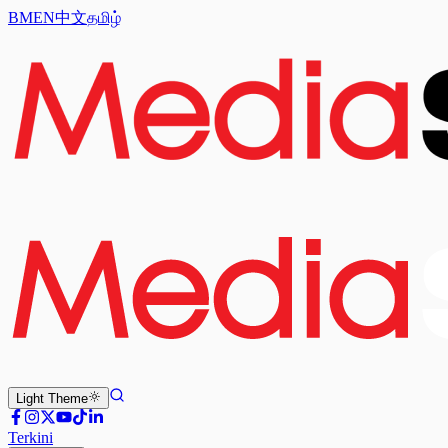
BM
EN
中文
தமிழ்
Light
Theme
Terkini