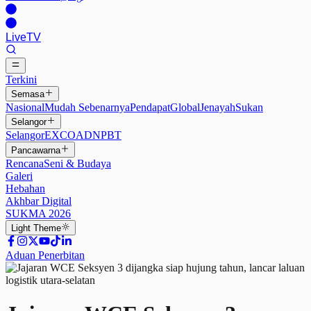
Live
TV
Terkini
Semasa
Nasional
Mudah Sebenarnya
Pendapat
Global
Jenayah
Sukan
Selangor
Selangor
EXCO
ADN
PBT
Pancawarna
Rencana
Seni & Budaya
Galeri
Hebahan
Akhbar Digital
SUKMA 2026
Light
Theme
Aduan Penerbitan