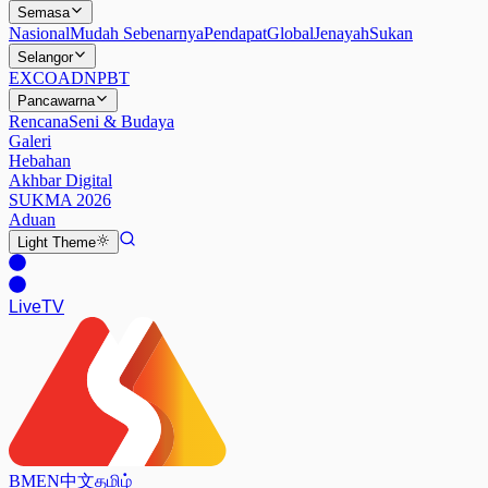
Semasa
Nasional
Mudah Sebenarnya
Pendapat
Global
Jenayah
Sukan
Selangor
EXCO
ADN
PBT
Pancawarna
Rencana
Seni & Budaya
Galeri
Hebahan
Akhbar Digital
SUKMA 2026
Aduan
Light
Theme
Live
TV
BM
EN
中文
தமிழ்