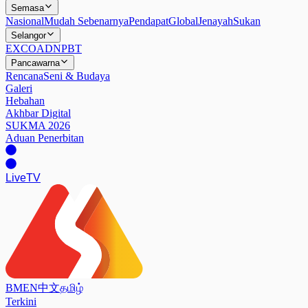
Semasa
Nasional
Mudah Sebenarnya
Pendapat
Global
Jenayah
Sukan
Selangor
EXCO
ADN
PBT
Pancawarna
Rencana
Seni & Budaya
Galeri
Hebahan
Akhbar Digital
SUKMA 2026
Aduan Penerbitan
Live
TV
BM
EN
中文
தமிழ்
Terkini