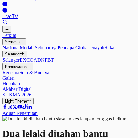
Live
TV
Terkini
Semasa
Nasional
Mudah Sebenarnya
Pendapat
Global
Jenayah
Sukan
Selangor
Selangor
EXCO
ADN
PBT
Pancawarna
Rencana
Seni & Budaya
Galeri
Hebahan
Akhbar Digital
SUKMA 2026
Light
Theme
Aduan Penerbitan
Dua lelaki ditahan bantu