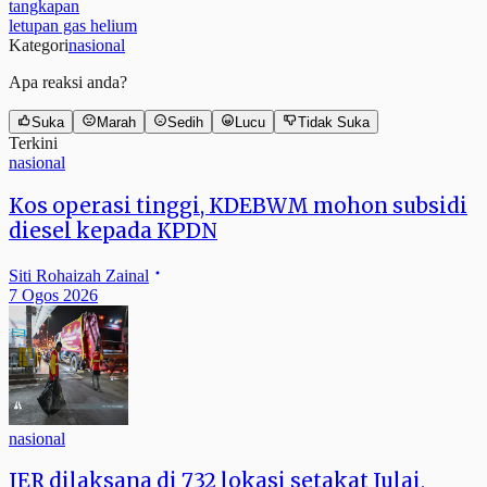
tangkapan
letupan gas helium
Kategori
nasional
Apa reaksi anda?
Suka
Marah
Sedih
Lucu
Tidak Suka
Terkini
nasional
Kos operasi tinggi, KDEBWM mohon subsidi
diesel kepada KPDN
Siti Rohaizah Zainal
7 Ogos 2026
nasional
JER dilaksana di 732 lokasi setakat Julai,