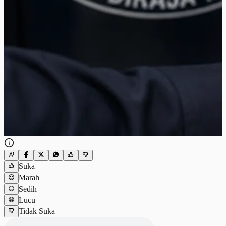
Suka
Marah
Sedih
Lucu
Tidak Suka