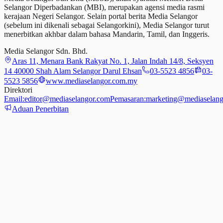
Selangor Diperbadankan (MBI), merupakan agensi media rasmi
kerajaan Negeri Selangor. Selain portal berita Media Selangor
(sebelum ini dikenali sebagai Selangorkini), Media Selangor turut
menerbitkan akhbar dalam bahasa Mandarin, Tamil,
dan
Inggeris.
Media Selangor Sdn. Bhd.
Aras 11, Menara Bank Rakyat No. 1, Jalan Indah 14/8, Seksyen
14 40000 Shah Alam Selangor Darul Ehsan
03-5523 4856
03-
5523 5856
www.mediaselangor.com.my
Direktori
Email:
editor@mediaselangor.com
Pemasaran:
marketing@mediaselang
Aduan Penerbitan