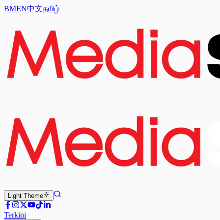
BM
EN
中文
தமிழ்
Light
Theme
Terkini