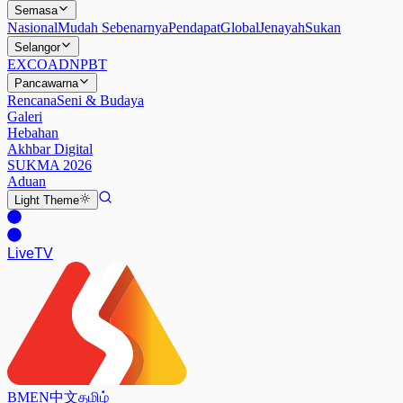
Semasa
Nasional
Mudah Sebenarnya
Pendapat
Global
Jenayah
Sukan
Selangor
EXCO
ADN
PBT
Pancawarna
Rencana
Seni & Budaya
Galeri
Hebahan
Akhbar Digital
SUKMA 2026
Aduan
Light
Theme
Live
TV
BM
EN
中文
தமிழ்