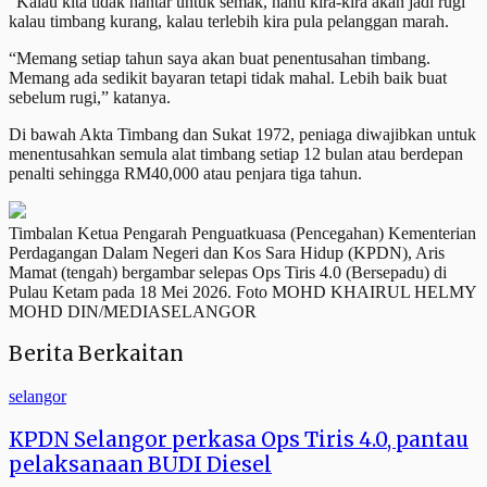
“Kalau kita tidak hantar untuk semak, nanti kira-kira akan jadi rugi
kalau timbang kurang, kalau terlebih kira pula pelanggan marah.
“Memang setiap tahun saya akan buat penentusahan timbang.
Memang ada sedikit bayaran tetapi tidak mahal. Lebih baik buat
sebelum rugi,” katanya.
Di bawah Akta Timbang dan Sukat 1972, peniaga diwajibkan untuk
menentusahkan semula alat timbang setiap 12 bulan atau berdepan
penalti sehingga RM40,000 atau penjara tiga tahun.
Timbalan Ketua Pengarah Penguatkuasa (Pencegahan) Kementerian
Perdagangan Dalam Negeri dan Kos Sara Hidup (KPDN), Aris
Mamat (tengah) bergambar selepas Ops Tiris 4.0 (Bersepadu) di
Pulau Ketam pada 18 Mei 2026. Foto MOHD KHAIRUL HELMY
MOHD DIN/MEDIASELANGOR
Berita Berkaitan
selangor
KPDN Selangor perkasa Ops Tiris 4.0, pantau
pelaksanaan BUDI Diesel