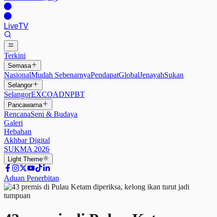
Live
TV
Terkini
Semasa
Nasional
Mudah Sebenarnya
Pendapat
Global
Jenayah
Sukan
Selangor
Selangor
EXCO
ADN
PBT
Pancawarna
Rencana
Seni & Budaya
Galeri
Hebahan
Akhbar Digital
SUKMA 2026
Light
Theme
Aduan Penerbitan