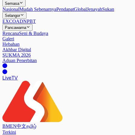
Semasa
Nasional
Mudah Sebenarnya
Pendapat
Global
Jenayah
Sukan
Selangor
EXCO
ADN
PBT
Pancawarna
Rencana
Seni & Budaya
Galeri
Hebahan
Akhbar Digital
SUKMA 2026
Aduan Penerbitan
Live
TV
BM
EN
中文
தமிழ்
Terkini