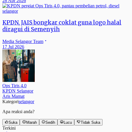
28 Apr 2026
selangor
KPDN, JAIS bongkar coklat guna logo halal
diragui di Semenyih
Media Selangor Team
17 Jul 2026
Ops Tiris 4.0
KPDN Selangor
Aris Mamat
Kategori
selangor
Apa reaksi anda?
Suka
Marah
Sedih
Lucu
Tidak Suka
Terkini