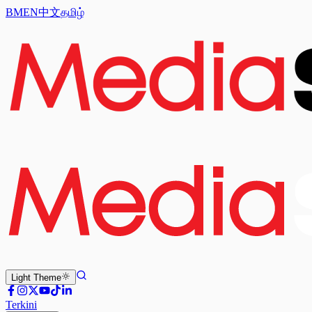
BM
EN
中文
தமிழ்
Light
Theme
Terkini