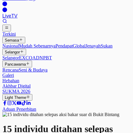
Live
TV
Terkini
Semasa
Nasional
Mudah Sebenarnya
Pendapat
Global
Jenayah
Sukan
Selangor
Selangor
EXCO
ADN
PBT
Pancawarna
Rencana
Seni & Budaya
Galeri
Hebahan
Akhbar Digital
SUKMA 2026
Light
Theme
Aduan Penerbitan
15 individu ditahan selepas