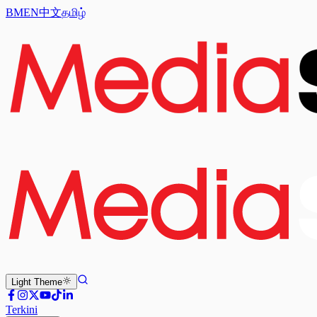
BM
EN
中文
தமிழ்
Light
Theme
Terkini