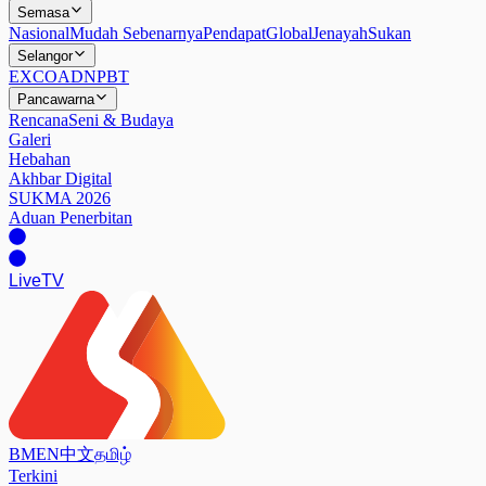
Semasa
Nasional
Mudah Sebenarnya
Pendapat
Global
Jenayah
Sukan
Selangor
EXCO
ADN
PBT
Pancawarna
Rencana
Seni & Budaya
Galeri
Hebahan
Akhbar Digital
SUKMA 2026
Aduan Penerbitan
Live
TV
BM
EN
中文
தமிழ்
Terkini