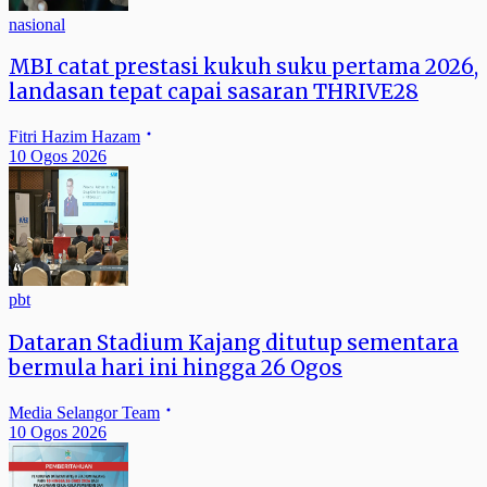
nasional
MBI catat prestasi kukuh suku pertama 2026,
landasan tepat capai sasaran THRIVE28
Fitri Hazim Hazam
10 Ogos 2026
pbt
Dataran Stadium Kajang ditutup sementara
bermula hari ini hingga 26 Ogos
Media Selangor Team
10 Ogos 2026