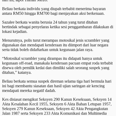
Beliau berkata individu yang diupah terbabit menerima bayaran
antara RM50 hingga RM700 bagi menjayakan aksi berkenaan.
Sazalee berkata wanita berusia 24 tahun yang turut ditahan
bertindak sebagai penyelaras ketika sesi penggambaran dilakukan di
lokasi kejadian.
Menurutnya, polis turut merampas motosikal jenis scrambler yang
digunakan dan mendapati kenderaan itu diimport dari luar negara
serta tidak boleh didaftarkan untuk kegunaan jalan raya.
“Motosikal scrambler yang dirampas itu didapati hanya untuk
kegunaan off-road, manakala kenderaan pacuan empat roda terbabit
disewa oleh pemilik kedai dan dimiliki salah seorang suspek yang
ditahan,” katanya.
Beliau berkata semua suspek direman selama tiga hari bermula hari
ini bagi membantu siasatan dan hasil ujian saringan air kencing
mendapati mereka negatif dadah.
Kes disiasat mengikut Seksyen 290 Kanun Keseksaan, Seksyen 14
Akta Kesalahan Kecil 1955, Seksyen 6 Akta Bahan Letupan 1957,
Seksyen 279 Kanun Keseksaan, Seksyen 42 Akta Pengangkutan
Jalan 1987 serta Seksyen 233 Akta Komunikasi dan Multimedia