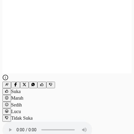
Suka
Marah
Sedih
Lucu
Tidak Suka