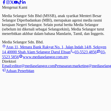
Mengenai Kami
Media Selangor Sdn Bhd (MSSB), anak syarikat Menteri Besar
Selangor Diperbadankan (MBI), merupakan agensi media rasmi
kerajaan Negeri Selangor. Selain portal berita Media Selangor
(sebelum ini dikenali sebagai Selangorkini), Media Selangor turut
menerbitkan akhbar dalam bahasa Mandarin, Tamil,
dan
Inggeris.
Media Selangor Sdn. Bhd.
Aras 11, Menara Bank Rakyat No. 1, Jalan Indah 14/8, Seksyen
14 40000 Shah Alam Selangor Darul Ehsan
03-5523 4856
03-
5523 5856
www.mediaselangor.com.my
Direktori
Email:
editor@mediaselangor.com
Pemasaran:
marketing@mediaselang
Aduan Penerbitan