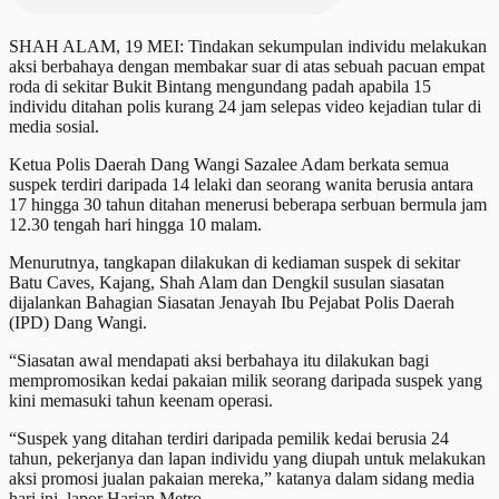
SHAH ALAM, 19 MEI: Tindakan sekumpulan individu melakukan
aksi berbahaya dengan membakar suar di atas sebuah pacuan empat
roda di sekitar Bukit Bintang mengundang padah apabila 15
individu ditahan polis kurang 24 jam selepas video kejadian tular di
media sosial.
Ketua Polis Daerah Dang Wangi Sazalee Adam berkata semua
suspek terdiri daripada 14 lelaki dan seorang wanita berusia antara
17 hingga 30 tahun ditahan menerusi beberapa serbuan bermula jam
12.30 tengah hari hingga 10 malam.
Menurutnya, tangkapan dilakukan di kediaman suspek di sekitar
Batu Caves, Kajang, Shah Alam dan Dengkil susulan siasatan
dijalankan Bahagian Siasatan Jenayah Ibu Pejabat Polis Daerah
(IPD) Dang Wangi.
“Siasatan awal mendapati aksi berbahaya itu dilakukan bagi
mempromosikan kedai pakaian milik seorang daripada suspek yang
kini memasuki tahun keenam operasi.
“Suspek yang ditahan terdiri daripada pemilik kedai berusia 24
tahun, pekerjanya dan lapan individu yang diupah untuk melakukan
aksi promosi jualan pakaian mereka,” katanya dalam sidang media
hari ini, lapor Harian Metro.