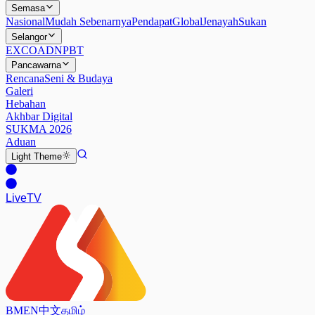
Semasa
Nasional
Mudah Sebenarnya
Pendapat
Global
Jenayah
Sukan
Selangor
EXCO
ADN
PBT
Pancawarna
Rencana
Seni & Budaya
Galeri
Hebahan
Akhbar Digital
SUKMA 2026
Aduan
Light
Theme
Live
TV
BM
EN
中文
தமிழ்