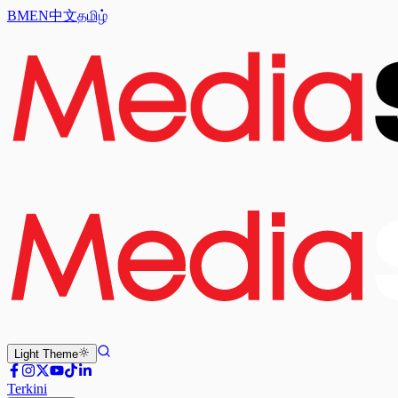
BM
EN
中文
தமிழ்
Light
Theme
Terkini