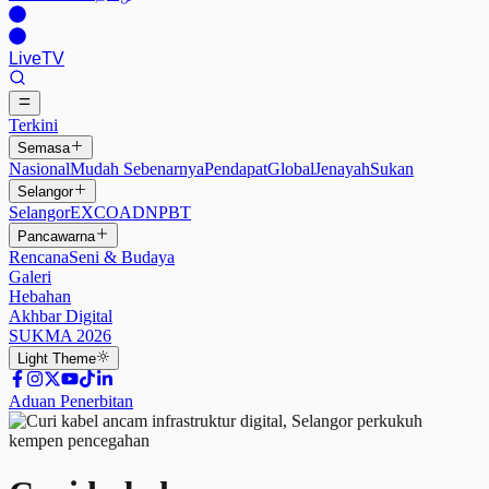
Live
TV
Terkini
Semasa
Nasional
Mudah Sebenarnya
Pendapat
Global
Jenayah
Sukan
Selangor
Selangor
EXCO
ADN
PBT
Pancawarna
Rencana
Seni & Budaya
Galeri
Hebahan
Akhbar Digital
SUKMA 2026
Light
Theme
Aduan Penerbitan