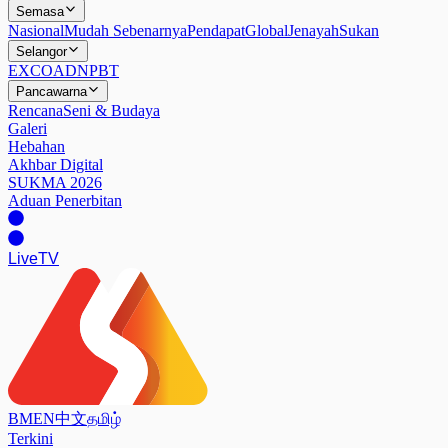
Semasa
Nasional
Mudah Sebenarnya
Pendapat
Global
Jenayah
Sukan
Selangor
EXCO
ADN
PBT
Pancawarna
Rencana
Seni & Budaya
Galeri
Hebahan
Akhbar Digital
SUKMA 2026
Aduan Penerbitan
Live
TV
BM
EN
中文
தமிழ்
Terkini