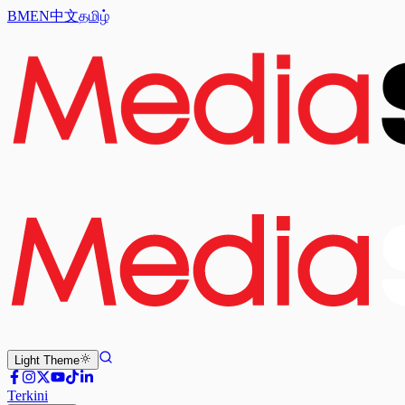
BM
EN
中文
தமிழ்
Light
Theme
Terkini