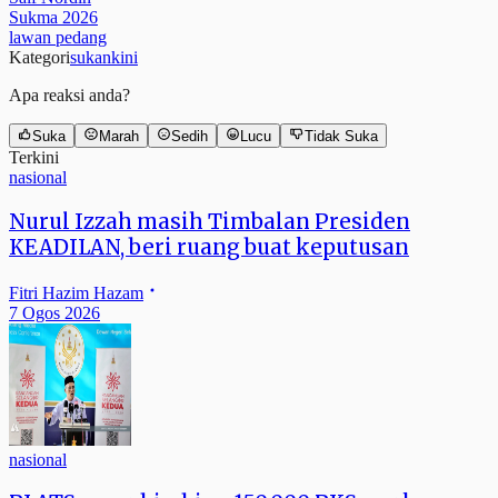
Sukma 2026
lawan pedang
Kategori
sukankini
Apa reaksi anda?
Suka
Marah
Sedih
Lucu
Tidak Suka
Terkini
nasional
Nurul Izzah masih Timbalan Presiden
KEADILAN, beri ruang buat keputusan
Fitri Hazim Hazam
7 Ogos 2026
nasional