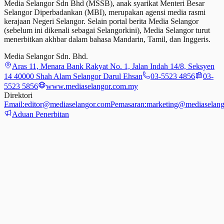
Media Selangor Sdn Bhd (MSSB), anak syarikat Menteri Besar
Selangor Diperbadankan (MBI), merupakan agensi media rasmi
kerajaan Negeri Selangor. Selain portal berita Media Selangor
(sebelum ini dikenali sebagai Selangorkini), Media Selangor turut
menerbitkan akhbar dalam bahasa Mandarin, Tamil,
dan
Inggeris.
Media Selangor Sdn. Bhd.
Aras 11, Menara Bank Rakyat No. 1, Jalan Indah 14/8, Seksyen
14 40000 Shah Alam Selangor Darul Ehsan
03-5523 4856
03-
5523 5856
www.mediaselangor.com.my
Direktori
Email:
editor@mediaselangor.com
Pemasaran:
marketing@mediaselang
Aduan Penerbitan