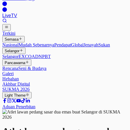
Live
TV
Terkini
Semasa
Nasional
Mudah Sebenarnya
Pendapat
Global
Jenayah
Sukan
Selangor
Selangor
EXCO
ADN
PBT
Pancawarna
Rencana
Seni & Budaya
Galeri
Hebahan
Akhbar Digital
SUKMA 2026
Light
Theme
Aduan Penerbitan