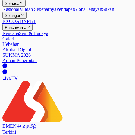
Semasa
Nasional
Mudah Sebenarnya
Pendapat
Global
Jenayah
Sukan
Selangor
EXCO
ADN
PBT
Pancawarna
Rencana
Seni & Budaya
Galeri
Hebahan
Akhbar Digital
SUKMA 2026
Aduan Penerbitan
Live
TV
BM
EN
中文
தமிழ்
Terkini