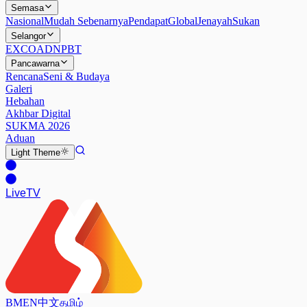
Semasa
Nasional
Mudah Sebenarnya
Pendapat
Global
Jenayah
Sukan
Selangor
EXCO
ADN
PBT
Pancawarna
Rencana
Seni & Budaya
Galeri
Hebahan
Akhbar Digital
SUKMA 2026
Aduan
Light
Theme
Live
TV
BM
EN
中文
தமிழ்