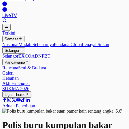
Live
TV
Terkini
Semasa
Nasional
Mudah Sebenarnya
Pendapat
Global
Jenayah
Sukan
Selangor
Selangor
EXCO
ADN
PBT
Pancawarna
Rencana
Seni & Budaya
Galeri
Hebahan
Akhbar Digital
SUKMA 2026
Light
Theme
Aduan Penerbitan
Polis buru kumpulan bakar