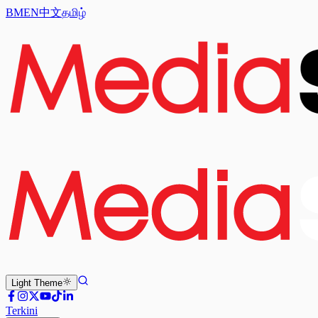
BM
EN
中文
தமிழ்
Light
Theme
Terkini