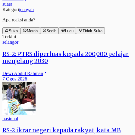
suara
Kategori
jenayah
Apa reaksi anda?
Suka
Marah
Sedih
Lucu
Tidak Suka
Terkini
selangor
RS-2: PTRS diperluas kepada 200,000 pelajar
menjelang 2030
Dewi Abdul Rahman
7 Ogos 2026
nasional
RS-2 ikrar negeri kepada rakyat, kata MB