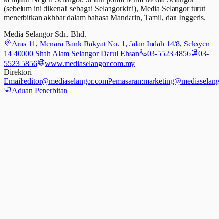
(sebelum ini dikenali sebagai Selangorkini), Media Selangor turut
menerbitkan akhbar dalam bahasa Mandarin, Tamil,
dan
Inggeris.
Media Selangor Sdn. Bhd.
Aras 11, Menara Bank Rakyat No. 1, Jalan Indah 14/8, Seksyen
14 40000 Shah Alam Selangor Darul Ehsan
03-5523 4856
03-
5523 5856
www.mediaselangor.com.my
Direktori
Email:
editor@mediaselangor.com
Pemasaran:
marketing@mediaselang
Aduan Penerbitan