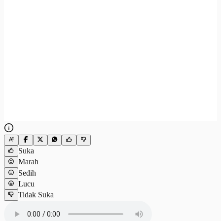
Suka
Marah
Sedih
Lucu
Tidak Suka