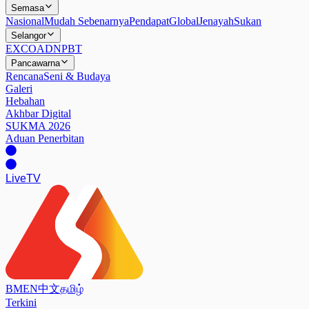
Semasa
Nasional
Mudah Sebenarnya
Pendapat
Global
Jenayah
Sukan
Selangor
EXCO
ADN
PBT
Pancawarna
Rencana
Seni & Budaya
Galeri
Hebahan
Akhbar Digital
SUKMA 2026
Aduan Penerbitan
Live
TV
BM
EN
中文
தமிழ்
Terkini