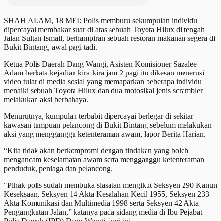
SHAH ALAM, 18 MEI: Polis memburu sekumpulan individu
dipercayai membakar suar di atas sebuah Toyota Hilux di tengah
Jalan Sultan Ismail, berhampiran sebuah restoran makanan segera di
Bukit Bintang, awal pagi tadi.
Ketua Polis Daerah Dang Wangi, Asisten Komisioner Sazalee
Adam berkata kejadian kira-kira jam 2 pagi itu dikesan menerusi
video tular di media sosial yang memaparkan beberapa individu
menaiki sebuah Toyota Hilux dan dua motosikal jenis scrambler
melakukan aksi berbahaya.
Menurutnya, kumpulan terbabit dipercayai berlegar di sekitar
kawasan tumpuan pelancong di Bukit Bintang sebelum melakukan
aksi yang mengganggu ketenteraman awam, lapor Berita Harian.
“Kita tidak akan berkompromi dengan tindakan yang boleh
mengancam keselamatan awam serta mengganggu ketenteraman
penduduk, peniaga dan pelancong.
“Pihak polis sudah membuka siasatan mengikut Seksyen 290 Kanun
Keseksaan, Seksyen 14 Akta Kesalahan Kecil 1955, Seksyen 233
Akta Komunikasi dan Multimedia 1998 serta Seksyen 42 Akta
Pengangkutan Jalan,” katanya pada sidang media di Ibu Pejabat
Polis Daerah (IPD) Dang Wangi, hari ini.