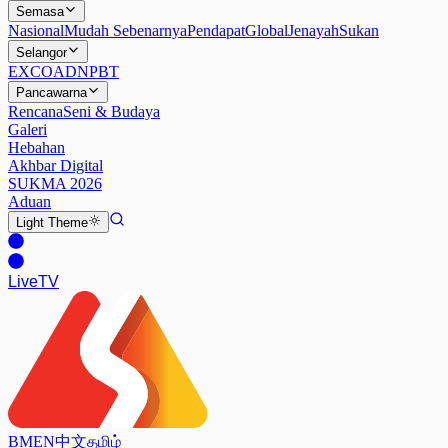
Semasa
Nasional
Mudah Sebenarnya
Pendapat
Global
Jenayah
Sukan
Selangor
EXCO
ADN
PBT
Pancawarna
Rencana
Seni & Budaya
Galeri
Hebahan
Akhbar Digital
SUKMA 2026
Aduan
Light
Theme
Live
TV
BM
EN
中文
தமிழ்