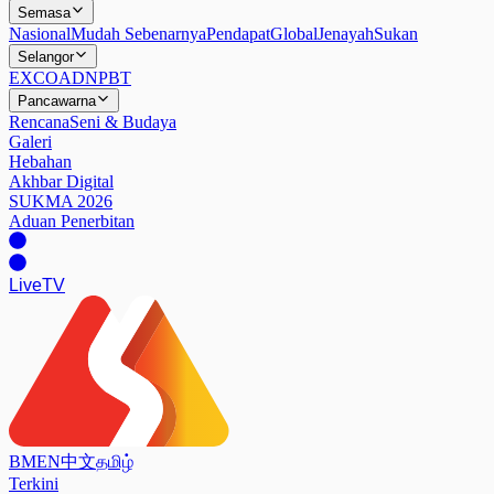
Semasa
Nasional
Mudah Sebenarnya
Pendapat
Global
Jenayah
Sukan
Selangor
EXCO
ADN
PBT
Pancawarna
Rencana
Seni & Budaya
Galeri
Hebahan
Akhbar Digital
SUKMA 2026
Aduan Penerbitan
Live
TV
BM
EN
中文
தமிழ்
Terkini