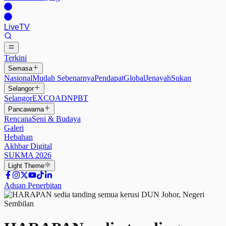
Live
TV
Terkini
Semasa
Nasional
Mudah Sebenarnya
Pendapat
Global
Jenayah
Sukan
Selangor
Selangor
EXCO
ADN
PBT
Pancawarna
Rencana
Seni & Budaya
Galeri
Hebahan
Akhbar Digital
SUKMA 2026
Light
Theme
Aduan Penerbitan