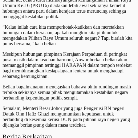
Umum Ke-16 (PRU16) diadakan lebih awal sekiranya kemelut
hubungan antara parti dalam kerajaan terus meruncing sehingga
menggugat kestabilan politik.
“Kalau inilah cara kita memperkotak-katikkan dan meretakkan
hubungan dalam kerajaan, apakah mungkin kita pilih untuk
mengadakan Pilihan Raya Umum seluruh negara? Tapi biarlah kita
putus bersama,” kata beliau.
Meskipun hubungan pimpinan Kerajaan Perpaduan di peringkat
pusat masih dalam keadaan harmoni, Anwar berkata beliau akan
memanggil pimpinan tertinggi HARAPAN dalam tempoh terdekat
bagi membincangkan kesiapsiagaan jentera untuk menghadapi
sebarang kemungkinan.
Beliau bagaimanapun menegaskan bahawa pintu rundingan masih
terbuka sekiranya semua pihak mengutamakan kestabilan negara
berbanding kepentingan politik sempit.
Semalam, Menteri Besar Johor yang juga Pengerusi BN negeri
Datuk Onn Hafiz Ghazi mengumumkan keputusan untuk
bertanding di kesemua kerusi DUN pada pilihan raya negeri yang
dijangka berlangsung dalam masa terdekat.
Berita Berkaitan