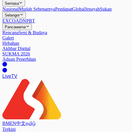
Semasa
Nasional
Mudah Sebenarnya
Pendapat
Global
Jenayah
Sukan
Selangor
EXCO
ADN
PBT
Pancawarna
Rencana
Seni & Budaya
Galeri
Hebahan
Akhbar Digital
SUKMA 2026
Aduan Penerbitan
Live
TV
BM
EN
中文
தமிழ்
Terkini