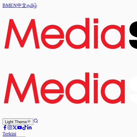
BM
EN
中文
தமிழ்
Light
Theme
Terkini