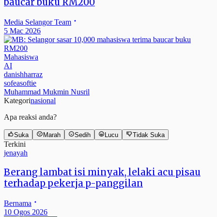
baucar buku RM200
Media Selangor Team
5 Mac 2026
Mahasiswa
AI
danishharraz
sofeasoftie
Muhammad Mukmin Nusril
Kategori
nasional
Apa reaksi anda?
Suka
Marah
Sedih
Lucu
Tidak Suka
Terkini
jenayah
Berang lambat isi minyak, lelaki acu pisau
terhadap pekerja p-panggilan
Bernama
10 Ogos 2026