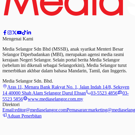
Mengenai Kami
Media Selangor Sdn Bhd (MSSB), anak syarikat Menteri Besar
Selangor Diperbadankan (MBI), merupakan agensi media rasmi
kerajaan Negeri Selangor. Selain portal berita Media Selangor
(sebelum ini dikenali sebagai Selangorkini), Media Selangor turut
menerbitkan akhbar dalam bahasa Mandarin, Tamil,
dan
Inggeris.
Media Selangor Sdn. Bhd.
Aras 11, Menara Bank Rakyat No. 1, Jalan Indah 14/8, Seksyen
14 40000 Shah Alam Selangor Darul Ehsan
03-5523 4856
03-
5523 5856
www.mediaselangor.com.my
Direktori
Email:
editor@mediaselangor.com
Pemasaran:
marketing@mediaselang
Aduan Penerbitan