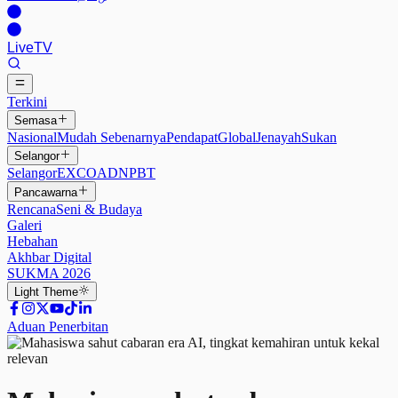
Live
TV
Terkini
Semasa
Nasional
Mudah Sebenarnya
Pendapat
Global
Jenayah
Sukan
Selangor
Selangor
EXCO
ADN
PBT
Pancawarna
Rencana
Seni & Budaya
Galeri
Hebahan
Akhbar Digital
SUKMA 2026
Light
Theme
Aduan Penerbitan