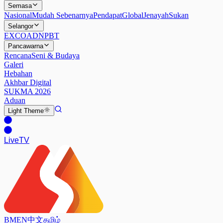
Semasa
Nasional
Mudah Sebenarnya
Pendapat
Global
Jenayah
Sukan
Selangor
EXCO
ADN
PBT
Pancawarna
Rencana
Seni & Budaya
Galeri
Hebahan
Akhbar Digital
SUKMA 2026
Aduan
Light
Theme
Live
TV
BM
EN
中文
தமிழ்