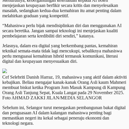
Menurutnya, kebergantungan keterlaluan kepada AI boleh
menjejaskan keupayaan berfikir secara kritis dan menyelesaikan
masalah, sedangkan kedua-dua kemahiran itu amat penting dalam
melahirkan graduan yang kompetitif.
“Mahasiswa perlu bijak mendisiplinkan diri dan menggunakan AI
secara beretika. Jangan sampai teknologi ini menjejaskan kualiti
pembelajaran serta kredibiliti diri sendiri,” katanya.
Jelasnya, dalam era digital yang berkembang pantas, kemahiran
teknikal semata-mata tidak lagi mencukupi, sebaliknya mahasiswa
perlu menguasai kemahiran hibrid termasuk komunikasi, literasi
digital dan keupayaan menyesuaikan diri.
Cef Selebriti Danish Harraz, 19, mahasiswa yang aktif dalam aktiviti
kebajikan. Beliau mengajar kanak-kanak Orang Asli kaum Mahmeri
membuat biskut ketika Program Jom Masuk Kampung di Kampung
Orang Asli Tanjung Sepat, Kuala Langat pada 29 November 2025.
Foto AHMAD ZAKKI JILAN/MEDIA SELANGOR
Sebelum ini, Selangor turut menegaskan pembangunan bakat digital
dan penguasaan AI dalam kalangan mahasiswa penting bagi
memastikan negeri itu kekal sebagai peneraju ekonomi dan
teknologi negara.