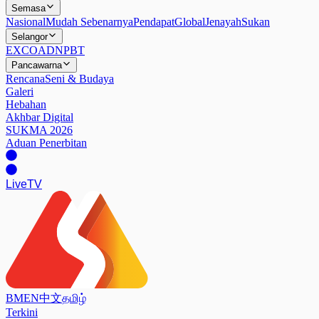
Semasa
Nasional
Mudah Sebenarnya
Pendapat
Global
Jenayah
Sukan
Selangor
EXCO
ADN
PBT
Pancawarna
Rencana
Seni & Budaya
Galeri
Hebahan
Akhbar Digital
SUKMA 2026
Aduan Penerbitan
Live
TV
BM
EN
中文
தமிழ்
Terkini