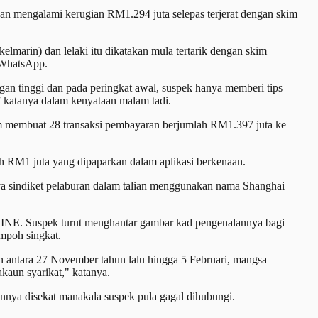
 dan mengalami kerugian RM1.294 juta selepas terjerat dengan skim
marin) dan lelaki itu dikatakan mula tertarik dengan skim
i WhatsApp.
an tinggi dan pada peringkat awal, suspek hanya memberi tips
” katanya dalam kenyataan malam tadi.
um membuat 28 transaksi pembayaran berjumlah RM1.397 juta ke
h RM1 juta yang dipaparkan dalam aplikasi berkenaan.
aya sindiket pelaburan dalam talian menggunakan nama Shanghai
 LINE. Suspek turut menghantar gambar kad pengenalannya bagi
mpoh singkat.
an antara 27 November tahun lalu hingga 5 Februari, mangsa
aun syarikat," katanya.
nnya disekat manakala suspek pula gagal dihubungi.