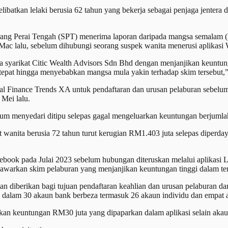
libatkan lelaki berusia 62 tahun yang bekerja sebagai penjaga jentera
ang Perai Tengah (SPT) menerima laporan daripada mangsa semalam (kel
a Mac lalu, sebelum dihubungi seorang suspek wanita menerusi aplikas
 syarikat Citic Wealth Advisors Sdn Bhd dengan menjanjikan keuntung
 tepat hingga menyebabkan mangsa mula yakin terhadap skim tersebut,
bal Finance Trends XA untuk pendaftaran dan urusan pelaburan sebel
 Mei lalu.
um menyedari ditipu selepas gagal mengeluarkan keuntungan berjumla
at wanita berusia 72 tahun turut kerugian RM1.403 juta selepas diperd
ebook pada Julai 2023 sebelum hubungan diteruskan melalui aplikasi
warkan skim pelaburan yang menjanjikan keuntungan tinggi dalam te
an diberikan bagi tujuan pendaftaran keahlian dan urusan pelaburan d
dalam 30 akaun bank berbeza termasuk 26 akaun individu dan empat ak
an keuntungan RM30 juta yang dipaparkan dalam aplikasi selain akau