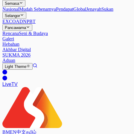
Semasa
Nasional
Mudah Sebenarnya
Pendapat
Global
Jenayah
Sukan
Selangor
EXCO
ADN
PBT
Pancawarna
Rencana
Seni & Budaya
Galeri
Hebahan
Akhbar Digital
SUKMA 2026
Aduan
Light
Theme
Live
TV
BM
EN
中文
தமிழ்