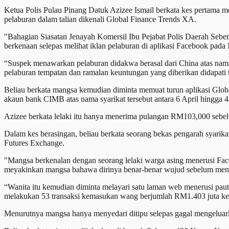
Ketua Polis Pulau Pinang Datuk Azizee Ismail berkata kes pertama me
pelaburan dalam talian dikenali Global Finance Trends XA.
"Bahagian Siasatan Jenayah Komersil Ibu Pejabat Polis Daerah Seber
berkenaan selepas melihat iklan pelaburan di aplikasi Facebook pad
“Suspek menawarkan pelaburan didakwa berasal dari China atas nama
pelaburan tempatan dan ramalan keuntungan yang diberikan didapati
Beliau berkata mangsa kemudian diminta memuat turun aplikasi Glo
akaun bank CIMB atas nama syarikat tersebut antara 6 April hingga 4
Azizee berkata lelaki itu hanya menerima pulangan RM103,000 sebel
Dalam kes berasingan, beliau berkata seorang bekas pengarah syarik
Futures Exchange.
"Mangsa berkenalan dengan seorang lelaki warga asing menerusi Fac
meyakinkan mangsa bahawa dirinya benar-benar wujud sebelum mena
“Wanita itu kemudian diminta melayari satu laman web menerusi paut
melakukan 53 transaksi kemasukan wang berjumlah RM1.403 juta ke 
Menurutnya mangsa hanya menyedari ditipu selepas gagal mengeluark