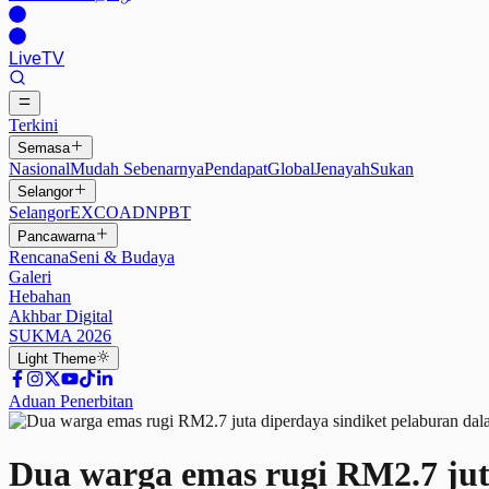
Live
TV
Terkini
Semasa
Nasional
Mudah Sebenarnya
Pendapat
Global
Jenayah
Sukan
Selangor
Selangor
EXCO
ADN
PBT
Pancawarna
Rencana
Seni & Budaya
Galeri
Hebahan
Akhbar Digital
SUKMA 2026
Light
Theme
Aduan Penerbitan
Dua warga emas rugi RM2.7 juta