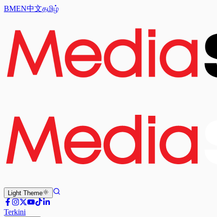
BM
EN
中文
தமிழ்
Light
Theme
Terkini