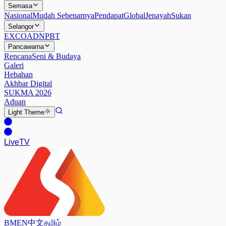
Semasa
Nasional
Mudah Sebenarnya
Pendapat
Global
Jenayah
Sukan
Selangor
EXCO
ADN
PBT
Pancawarna
Rencana
Seni & Budaya
Galeri
Hebahan
Akhbar Digital
SUKMA 2026
Aduan
Light
Theme
Live
TV
BM
EN
中文
தமிழ்