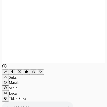
Suka
Marah
Sedih
Lucu
Tidak Suka