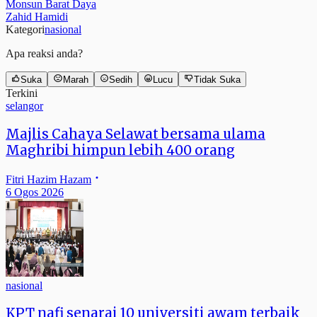
Monsun Barat Daya
Zahid Hamidi
Kategori
nasional
Apa reaksi anda?
Suka
Marah
Sedih
Lucu
Tidak Suka
Terkini
selangor
Majlis Cahaya Selawat bersama ulama
Maghribi himpun lebih 400 orang
Fitri Hazim Hazam
6 Ogos 2026
nasional
KPT nafi senarai 10 universiti awam terbaik