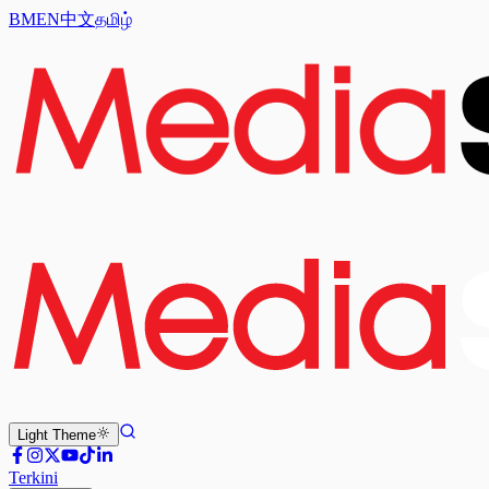
BM
EN
中文
தமிழ்
Light
Theme
Terkini