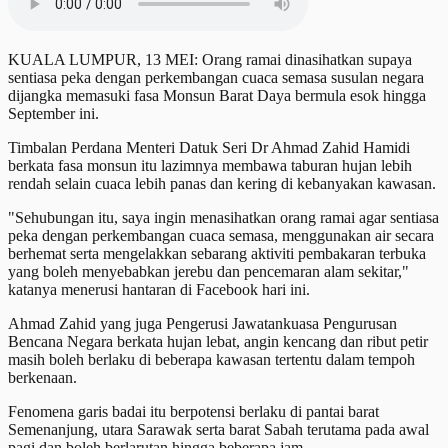
KUALA LUMPUR, 13 MEI: Orang ramai dinasihatkan supaya
sentiasa peka dengan perkembangan cuaca semasa susulan negara
dijangka memasuki fasa Monsun Barat Daya bermula esok hingga
September ini.
Timbalan Perdana Menteri Datuk Seri Dr Ahmad Zahid Hamidi
berkata fasa monsun itu lazimnya membawa taburan hujan lebih
rendah selain cuaca lebih panas dan kering di kebanyakan kawasan.
"Sehubungan itu, saya ingin menasihatkan orang ramai agar sentiasa
peka dengan perkembangan cuaca semasa, menggunakan air secara
berhemat serta mengelakkan sebarang aktiviti pembakaran terbuka
yang boleh menyebabkan jerebu dan pencemaran alam sekitar,"
katanya menerusi hantaran di Facebook hari ini.
Ahmad Zahid yang juga Pengerusi Jawatankuasa Pengurusan
Bencana Negara berkata hujan lebat, angin kencang dan ribut petir
masih boleh berlaku di beberapa kawasan tertentu dalam tempoh
berkenaan.
Fenomena garis badai itu berpotensi berlaku di pantai barat
Semenanjung, utara Sarawak serta barat Sabah terutama pada awal
pagi dan boleh berlarutan hingga beberapa jam.