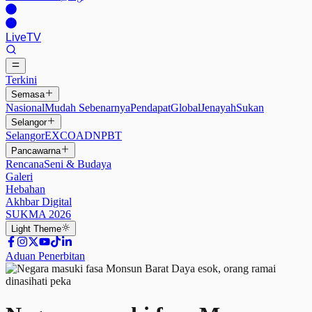
Live
TV
Terkini
Semasa
Nasional
Mudah Sebenarnya
Pendapat
Global
Jenayah
Sukan
Selangor
Selangor
EXCO
ADN
PBT
Pancawarna
Rencana
Seni & Budaya
Galeri
Hebahan
Akhbar Digital
SUKMA 2026
Light
Theme
Aduan Penerbitan