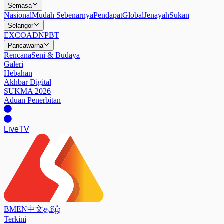
Semasa
Nasional
Mudah Sebenarnya
Pendapat
Global
Jenayah
Sukan
Selangor
EXCO
ADN
PBT
Pancawarna
Rencana
Seni & Budaya
Galeri
Hebahan
Akhbar Digital
SUKMA 2026
Aduan Penerbitan
Live
TV
BM
EN
中文
தமிழ்
Terkini