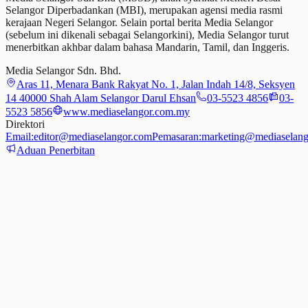
Selangor Diperbadankan (MBI), merupakan agensi media rasmi
kerajaan Negeri Selangor. Selain portal berita Media Selangor
(sebelum ini dikenali sebagai Selangorkini), Media Selangor turut
menerbitkan akhbar dalam bahasa Mandarin, Tamil,
dan
Inggeris.
Media Selangor Sdn. Bhd.
Aras 11, Menara Bank Rakyat No. 1, Jalan Indah 14/8, Seksyen
14 40000 Shah Alam Selangor Darul Ehsan
03-5523 4856
03-
5523 5856
www.mediaselangor.com.my
Direktori
Email:
editor@mediaselangor.com
Pemasaran:
marketing@mediaselang
Aduan Penerbitan