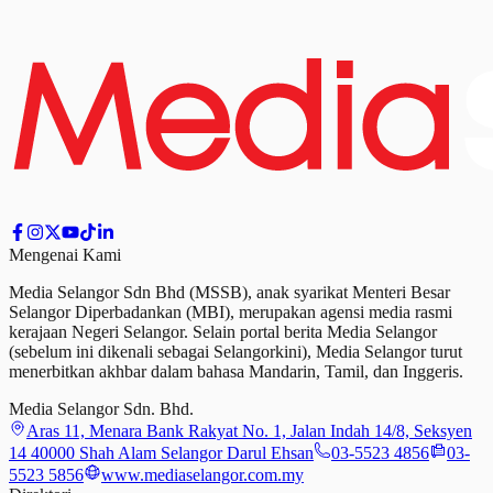
Mengenai Kami
Media Selangor Sdn Bhd (MSSB), anak syarikat Menteri Besar
Selangor Diperbadankan (MBI), merupakan agensi media rasmi
kerajaan Negeri Selangor. Selain portal berita Media Selangor
(sebelum ini dikenali sebagai Selangorkini), Media Selangor turut
menerbitkan akhbar dalam bahasa Mandarin, Tamil,
dan
Inggeris.
Media Selangor Sdn. Bhd.
Aras 11, Menara Bank Rakyat No. 1, Jalan Indah 14/8, Seksyen
14 40000 Shah Alam Selangor Darul Ehsan
03-5523 4856
03-
5523 5856
www.mediaselangor.com.my