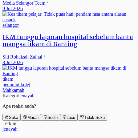
Media Selangor Team
9 Jul 2026
selangor
JKM tunggu laporan hospital sebelum bantu
mangsa tikam di Banting
Siti Rohaizah Zainal
8 Jul 2026
tikam
penuntut kolej
Mahkamah
Kategori
jenayah
Apa reaksi anda?
Suka
Marah
Sedih
Lucu
Tidak Suka
Terkini
jenayah