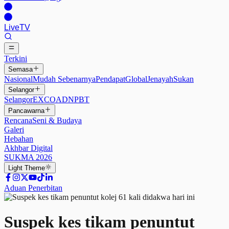
Live
TV
Terkini
Semasa
Nasional
Mudah Sebenarnya
Pendapat
Global
Jenayah
Sukan
Selangor
Selangor
EXCO
ADN
PBT
Pancawarna
Rencana
Seni & Budaya
Galeri
Hebahan
Akhbar Digital
SUKMA 2026
Light
Theme
Aduan Penerbitan
Suspek kes tikam penuntut