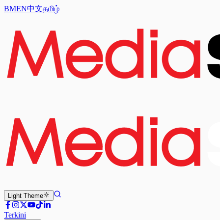
BM
EN
中文
தமிழ்
Light
Theme
Terkini