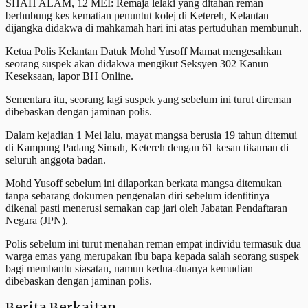
SHAH ALAM, 12 MEI: Remaja lelaki yang ditahan reman
berhubung kes kematian penuntut kolej di Ketereh, Kelantan
dijangka didakwa di mahkamah hari ini atas pertuduhan membunuh.
Ketua Polis Kelantan Datuk Mohd Yusoff Mamat mengesahkan
seorang suspek akan didakwa mengikut Seksyen 302 Kanun
Keseksaan, lapor BH Online.
Sementara itu, seorang lagi suspek yang sebelum ini turut direman
dibebaskan dengan jaminan polis.
Dalam kejadian 1 Mei lalu, mayat mangsa berusia 19 tahun ditemui
di Kampung Padang Simah, Ketereh dengan 61 kesan tikaman di
seluruh anggota badan.
Mohd Yusoff sebelum ini dilaporkan berkata mangsa ditemukan
tanpa sebarang dokumen pengenalan diri sebelum identitinya
dikenal pasti menerusi semakan cap jari oleh Jabatan Pendaftaran
Negara (JPN).
Polis sebelum ini turut menahan reman empat individu termasuk dua
warga emas yang merupakan ibu bapa kepada salah seorang suspek
bagi membantu siasatan, namun kedua-duanya kemudian
dibebaskan dengan jaminan polis.
Berita Berkaitan