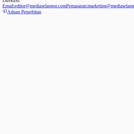
Direktori
Email:
editor@mediaselangor.com
Pemasaran:
marketing@mediaselang
Aduan Penerbitan