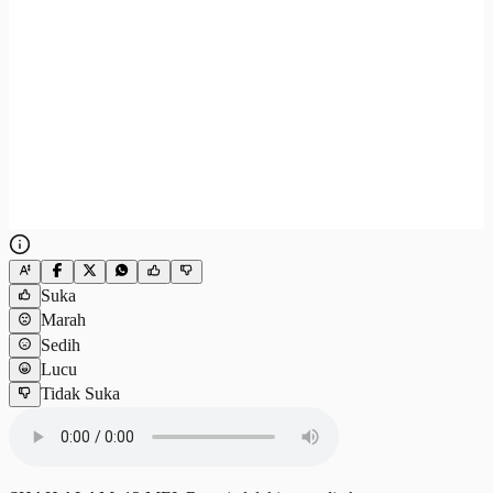
Suka
Marah
Sedih
Lucu
Tidak Suka