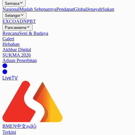
Semasa
Nasional
Mudah Sebenarnya
Pendapat
Global
Jenayah
Sukan
Selangor
EXCO
ADN
PBT
Pancawarna
Rencana
Seni & Budaya
Galeri
Hebahan
Akhbar Digital
SUKMA 2026
Aduan Penerbitan
Live
TV
BM
EN
中文
தமிழ்
Terkini