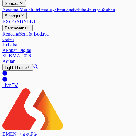
Semasa
Nasional
Mudah Sebenarnya
Pendapat
Global
Jenayah
Sukan
Selangor
EXCO
ADN
PBT
Pancawarna
Rencana
Seni & Budaya
Galeri
Hebahan
Akhbar Digital
SUKMA 2026
Aduan
Light
Theme
Live
TV
BM
EN
中文
தமிழ்