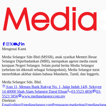
Mengenai Kami
Media Selangor Sdn Bhd (MSSB), anak syarikat Menteri Besar
Selangor Diperbadankan (MBI), merupakan agensi media rasmi
kerajaan Negeri Selangor. Selain portal berita Media Selangor
(sebelum ini dikenali sebagai Selangorkini), Media Selangor turut
menerbitkan akhbar dalam bahasa Mandarin, Tamil,
dan
Inggeris.
Media Selangor Sdn. Bhd.
Aras 11, Menara Bank Rakyat No. 1, Jalan Indah 14/8, Seksyen
14 40000 Shah Alam Selangor Darul Ehsan
03-5523 4856
03-
5523 5856
www.mediaselangor.com.my
Direktori
Email:
editor@mediaselangor.com
Pemasaran:
marketing@mediaselang