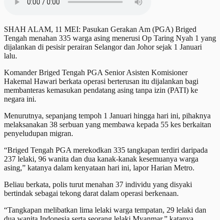
SHAH ALAM, 11 MEI: Pasukan Gerakan Am (PGA) Briged
Tengah menahan 335 warga asing menerusi Op Taring Nyah 1 yang
dijalankan di pesisir perairan Selangor dan Johor sejak 1 Januari
lalu.
Komander Briged Tengah PGA Senior Asisten Komisioner
Hakemal Hawari berkata operasi berterusan itu dijalankan bagi
membanteras kemasukan pendatang asing tanpa izin (PATI) ke
negara ini.
Menurutnya, sepanjang tempoh 1 Januari hingga hari ini, pihaknya
melaksanakan 38 serbuan yang membawa kepada 55 kes berkaitan
penyeludupan migran.
“Briged Tengah PGA merekodkan 335 tangkapan terdiri daripada
237 lelaki, 96 wanita dan dua kanak-kanak kesemuanya warga
asing,” katanya dalam kenyataan hari ini, lapor Harian Metro.
Beliau berkata, polis turut menahan 37 individu yang disyaki
bertindak sebagai tekong darat dalam operasi berkenaan.
“Tangkapan melibatkan lima lelaki warga tempatan, 29 lelaki dan
dua wanita Indonesia serta seorang lelaki Myanmar,” katanya.