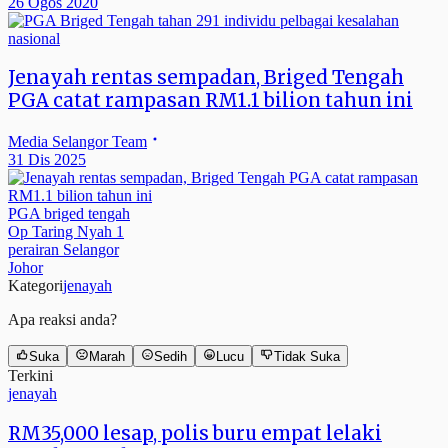
26 Ogos 2020
nasional
Jenayah rentas sempadan, Briged Tengah
PGA catat rampasan RM1.1 bilion tahun ini
Media Selangor Team
31 Dis 2025
PGA briged tengah
Op Taring Nyah 1
perairan Selangor
Johor
Kategori
jenayah
Apa reaksi anda?
Suka
Marah
Sedih
Lucu
Tidak Suka
Terkini
jenayah
RM35,000 lesap, polis buru empat lelaki