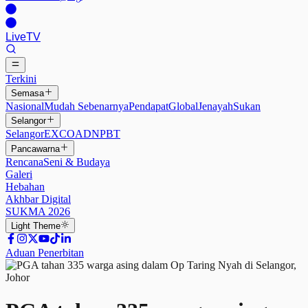
Live
TV
Terkini
Semasa
Nasional
Mudah Sebenarnya
Pendapat
Global
Jenayah
Sukan
Selangor
Selangor
EXCO
ADN
PBT
Pancawarna
Rencana
Seni & Budaya
Galeri
Hebahan
Akhbar Digital
SUKMA 2026
Light
Theme
Aduan Penerbitan