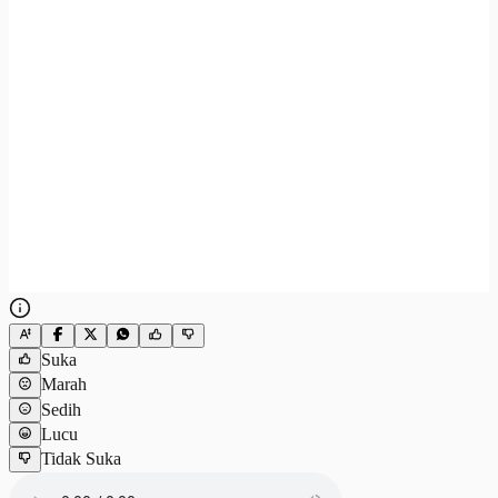
Suka
Marah
Sedih
Lucu
Tidak Suka