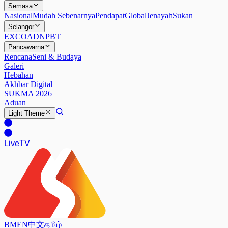
Semasa
Nasional
Mudah Sebenarnya
Pendapat
Global
Jenayah
Sukan
Selangor
EXCO
ADN
PBT
Pancawarna
Rencana
Seni & Budaya
Galeri
Hebahan
Akhbar Digital
SUKMA 2026
Aduan
Light
Theme
Live
TV
BM
EN
中文
தமிழ்