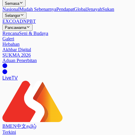
Semasa
Nasional
Mudah Sebenarnya
Pendapat
Global
Jenayah
Sukan
Selangor
EXCO
ADN
PBT
Pancawarna
Rencana
Seni & Budaya
Galeri
Hebahan
Akhbar Digital
SUKMA 2026
Aduan Penerbitan
Live
TV
BM
EN
中文
தமிழ்
Terkini