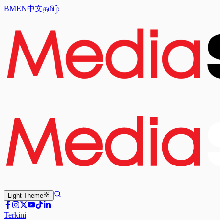
BM
EN
中文
தமிழ்
Light
Theme
Terkini