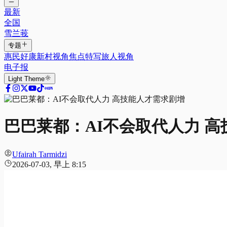
最新
全国
雪兰莪
专题
惠民好康
新村视角
焦点特写
旅人视角
电子报
Light
Theme
巴巴莱都：AI不会取代人力 
Ufairah Tarmidzi
2026-07-03, 早上 8:15