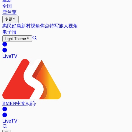
全国
雪兰莪
专题
惠民好康
新村视角
焦点特写
旅人视角
电子报
Light
Theme
Live
TV
BM
EN
中文
தமிழ்
Live
TV