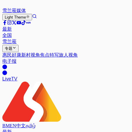
雪兰莪
媒体
Light
Theme
最新
全国
雪兰莪
专题
惠民好康
新村视角
焦点特写
旅人视角
电子报
Live
TV
BM
EN
中文
தமிழ்
最新