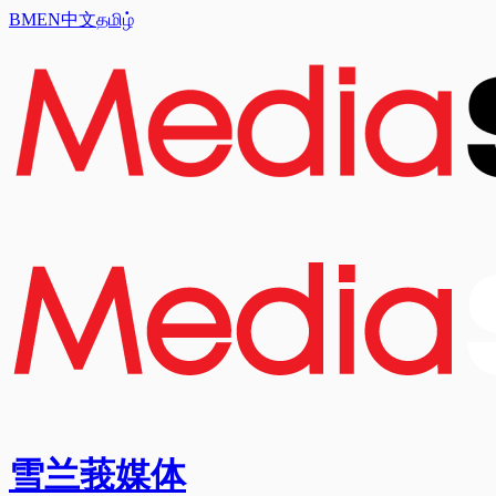
BM
EN
中文
தமிழ்
雪兰莪媒体