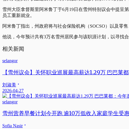
雪州大臣拿督斯里阿米鲁丁于6月19日在雪州特别议会中提呈
员工重新就业。
阿米鲁丁指出，州政府将与社会保险机构（SOCSO）以及零
他说，今年预计共有3万名雪州居民参与该职涯计划，以寻找
相关新闻
selangor
【雪州议会】关怀职业巡展最高薪达1.29万 巴巴莱
刘淑美
2026-04-27
selangor
雪州营养早餐计划今开跑 逾10万低收入家庭学生受
Sofia Nasir