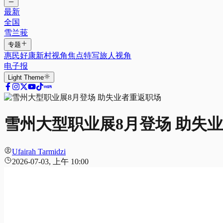
最新
全国
雪兰莪
专题
惠民好康
新村视角
焦点特写
旅人视角
电子报
Light
Theme
雪州大型职业展8月登场 助失
Ufairah Tarmidzi
2026-07-03, 上午 10:00