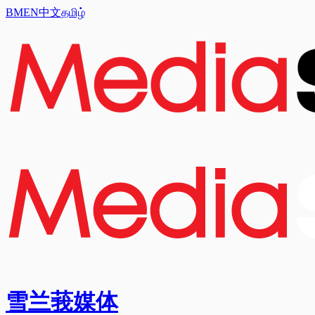
BM
EN
中文
தமிழ்
雪兰莪媒体