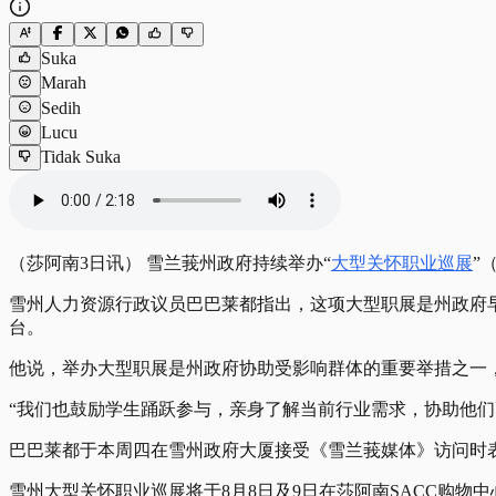
Suka
Marah
Sedih
Lucu
Tidak Suka
（莎阿南3日讯） 雪兰莪州政府持续举办
“
大型关怀职业巡展
”
（
雪州人力资源行政议员巴巴莱都指出，这项大型职展是州政府
台。
他说，举办大型职展是州政府协助受影响群体的重要举措之一
“我们也鼓励学生踊跃参与，亲身了解当前行业需求，协助他们
巴巴莱都于本周四在雪州政府大厦接受《雪兰莪媒体》访问时
雪州
大型关怀职业巡展
将于8月8日及9日在莎阿南SACC购