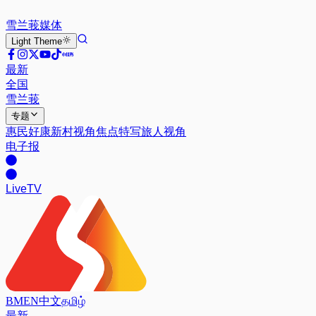
雪兰莪
媒体
Light
Theme
最新
全国
雪兰莪
专题
惠民好康
新村视角
焦点特写
旅人视角
电子报
Live
TV
BM
EN
中文
தமிழ்
最新