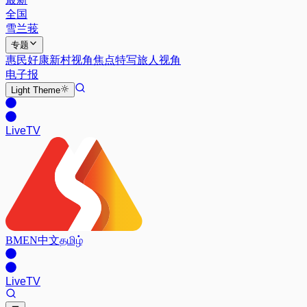
全国
雪兰莪
专题
惠民好康
新村视角
焦点特写
旅人视角
电子报
Light
Theme
Live
TV
BM
EN
中文
தமிழ்
Live
TV