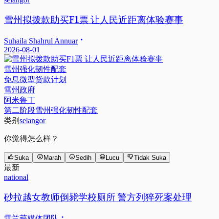
雪州拟拨款助买F1票 让人民近距离体验赛事
Suhaila Shahrul Annuar
2026-08-01
雪州强化韧性配套
免息微型贷款计划
雪州政府
阿米鲁丁
第二阶段雪州强化韧性配套
类别
selangor
你觉得怎么样？
Suka
Marah
Sedih
Lucu
Tidak Suka
最新
national
砂拉越女教师倒毙学校厕所 警方列猝死案处理
雪兰莪媒体团队