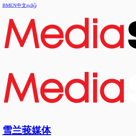
BM
EN
中文
தமிழ்
雪兰莪媒体