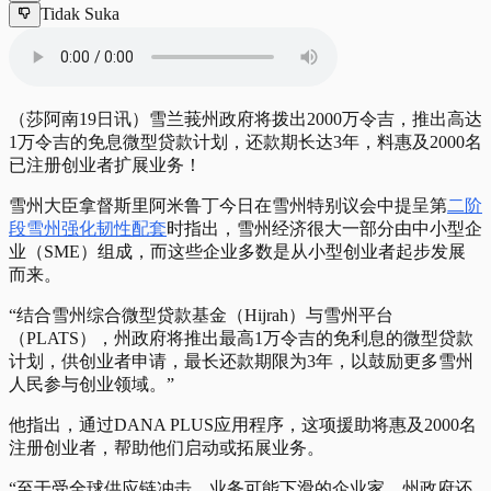
Tidak Suka
（莎阿南19日讯）雪兰莪州政府将拨出2000万令吉，推出高达
1万令吉的免息微型贷款计划，还款期长达3年，料惠及2000名
已注册创业者扩展业务！
雪州大臣拿督斯里阿米鲁丁今日在雪州特别议会中提呈第
二阶
段雪州强化韧性配套
时指出，雪州经济很大一部分由中小型企
业（SME）组成，而这些企业多数是从小型创业者起步发展
而来。
“结合雪州综合微型贷款基金（Hijrah）与雪州平台
（PLATS），州政府将推出最高1万令吉的免利息的微型贷款
计划，供创业者申请，最长还款期限为3年，以鼓励更多雪州
人民参与创业领域。”
他指出，通过DANA PLUS应用程序，这项援助将惠及2000名
注册创业者，帮助他们启动或拓展业务。
“至于受全球供应链冲击、业务可能下滑的企业家，州政府还