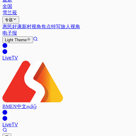
全国
雪兰莪
专题
惠民好康
新村视角
焦点特写
旅人视角
电子报
Light
Theme
Live
TV
BM
EN
中文
தமிழ்
Live
TV