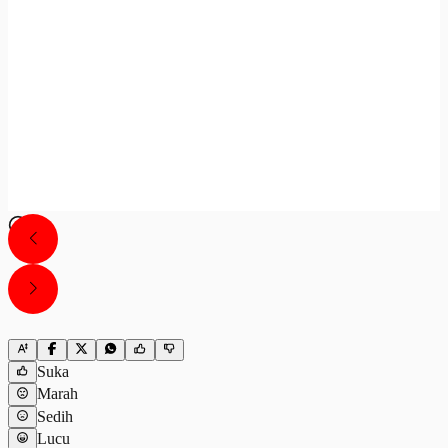
Suka
Marah
Sedih
Lucu