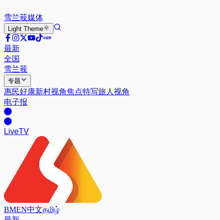
雪兰莪
媒体
Light
Theme
最新
全国
雪兰莪
专题
惠民好康
新村视角
焦点特写
旅人视角
电子报
Live
TV
BM
EN
中文
தமிழ்
最新