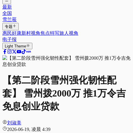
最新
全国
雪兰莪
专题
惠民好康
新村视角
焦点特写
旅人视角
电子报
Light
Theme
【第二阶段雪州强化韧性配
套】 雪州拨2000万 推1万令吉
免息创业贷款
刘淑美
2026-06-19, 凌晨 4:39