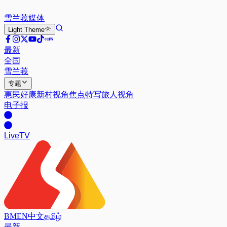
雪兰莪
媒体
Light
Theme
最新
全国
雪兰莪
专题
惠民好康
新村视角
焦点特写
旅人视角
电子报
Live
TV
BM
EN
中文
தமிழ்
最新