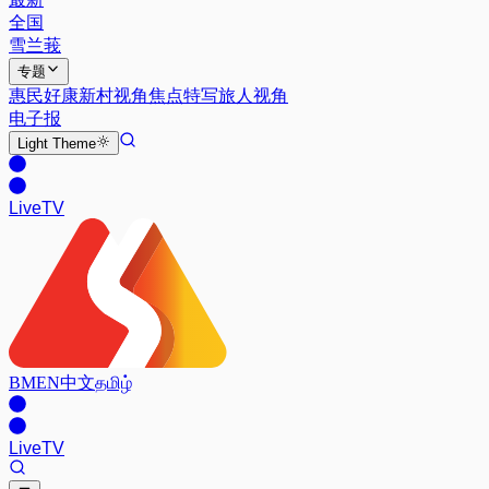
全国
雪兰莪
专题
惠民好康
新村视角
焦点特写
旅人视角
电子报
Light
Theme
Live
TV
BM
EN
中文
தமிழ்
Live
TV