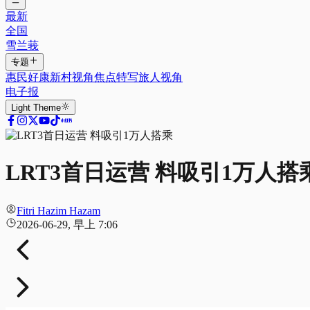
最新
全国
雪兰莪
专题
惠民好康
新村视角
焦点特写
旅人视角
电子报
Light
Theme
LRT3首日运营 料吸引1万人搭
Fitri Hazim Hazam
2026-06-29, 早上 7:06