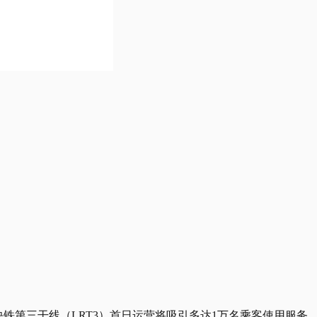
南轻快铁第三干线（LRT3）首日运营将吸引多达1万名乘客使用服务