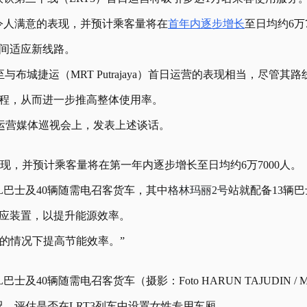
理且令人满意的表现，并预计乘客量将在
首年内逐步增长
至日均约6万7
时间适应新线路。
布城捷运（MRT Putrajaya）首日运营的表现相当，尽管其路
返程，从而进一步推高整体使用率。
日运营媒体巡视会上，发表上述谈话。
计乘客量将在第一年内逐步增长至日均约6万7000人。（摄影：HARU
d KL巴士及40辆随需电召客货车，其中
格林玛丽2号
站就配备13辆
感应装置，以提升能源效率。
的情况下提高节能效率。”
巴士及40辆随需电召客货车（摄影：Foto HARUN TAJUDIN / ME
情况，评估是否在LRT3列车中设置女性专用车厢。