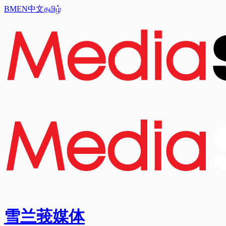
BM
EN
中文
தமிழ்
雪兰莪媒体