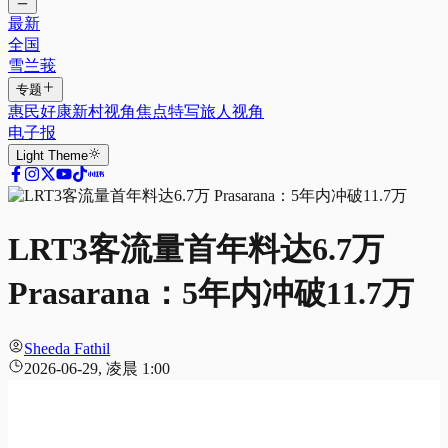
最新
全国
雪兰莪
专题
惠民好康
新村视角
焦点特写
旅人视角
电子报
Light
Theme
LRT3客流量首年料达6.7万
Prasarana：5年内冲破11.7万
Sheeda Fathil
2026-06-29, 凌晨 1:00