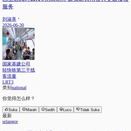
服务
刘淑美
2026-06-30
国家基建公司
轻快铁第三干线
客流量
LRT3
类别
national
你觉得怎么样？
Suka
Marah
Sedih
Lucu
Tidak Suka
最新
selangor