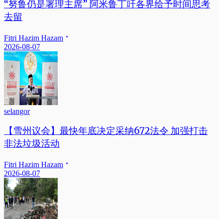
“努鲁仍是署理主席” 阿米鲁丁吁各界给予时间思考
去留
Fitri Hazim Hazam
2026-08-07
selangor
【雪州议会】最快年底决定采纳672法令 加强打击
非法垃圾活动
Fitri Hazim Hazam
2026-08-07