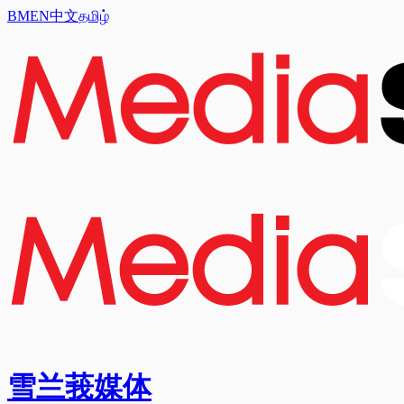
BM
EN
中文
தமிழ்
雪兰莪媒体