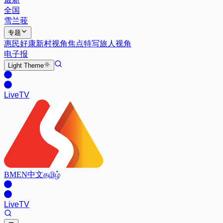
全国
雪兰莪
专题
惠民好康
新村视角
焦点特写
旅人视角
电子报
Light
Theme
Live
TV
BM
EN
中文
தமிழ்
Live
TV