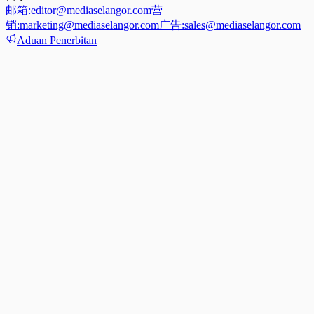
邮箱:
editor@mediaselangor.com
营
销:
marketing@mediaselangor.com
广告:
sales@mediaselangor.com
Aduan Penerbitan