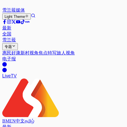
雪兰莪
媒体
Light
Theme
最新
全国
雪兰莪
专题
惠民好康
新村视角
焦点特写
旅人视角
电子报
Live
TV
BM
EN
中文
தமிழ்
最新