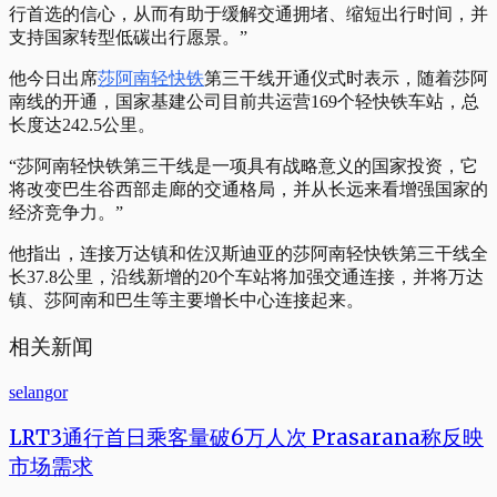
行首选的信心，从而有助于缓解交通拥堵、缩短出行时间，并
支持国家转型低碳出行愿景。”
他今日出席
莎阿南轻快铁
第三干线开通仪式时表示，随着莎阿
南线的开通，国家基建公司目前共运营169个轻快铁车站，总
长度达242.5公里。
“莎阿南轻快铁第三干线是一项具有战略意义的国家投资，它
将改变巴生谷西部走廊的交通格局，并从长远来看增强国家的
经济竞争力。”
他指出，连接万达镇和佐汉斯迪亚的莎阿南轻快铁第三干线全
长37.8公里，沿线新增的20个车站将加强交通连接，并将万达
镇、莎阿南和巴生等主要增长中心连接起来。
相关新闻
selangor
LRT3通行首日乘客量破6万人次 Prasarana称反映
市场需求