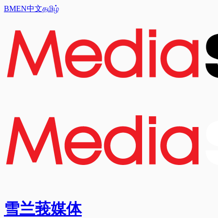
BM
EN
中文
தமிழ்
雪兰莪媒体