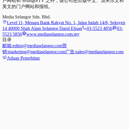
户网站和 SelangorTV 之外，该公司还出版中文、淡米尔文和
英文的门户网站和报纸。
Media Selangor Sdn. Bhd.
Level 11, Menara Bank Rakyat No. 1, Jalan Indah 14/8, Seksyen
14 40000 Shah Alam Selangor Darul Ehsan
03-5523 4856
03-
5523 5856
www.mediaselangor.com.my
目录
邮箱:
editor@mediaselangor.com
营
销:
marketing@mediaselangor.com
广告:
sales@mediaselangor.com
Aduan Penerbitan