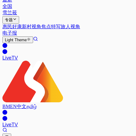
全国
雪兰莪
专题
惠民好康
新村视角
焦点特写
旅人视角
电子报
Light
Theme
Live
TV
BM
EN
中文
தமிழ்
Live
TV