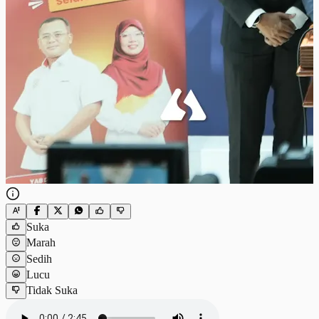
Suka
Marah
Sedih
Lucu
Tidak Suka