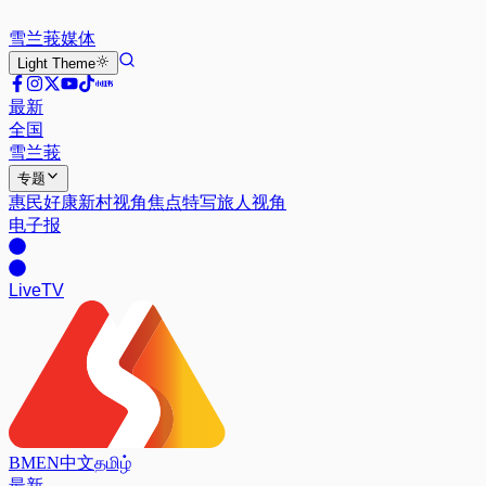
雪兰莪
媒体
Light
Theme
最新
全国
雪兰莪
专题
惠民好康
新村视角
焦点特写
旅人视角
电子报
Live
TV
BM
EN
中文
தமிழ்
最新