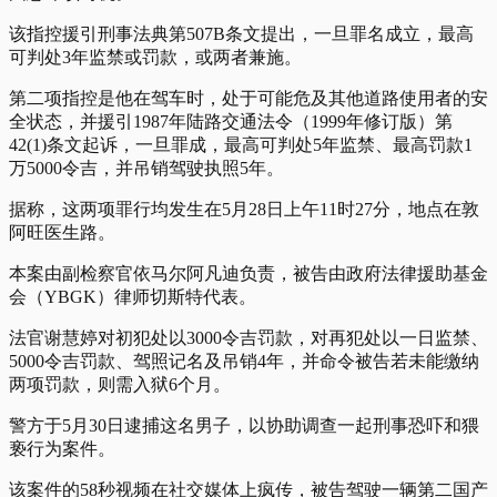
该指控援引刑事法典第507B条文提出，一旦罪名成立，最高
可判处3年监禁或罚款，或两者兼施。
第二项指控是他在驾车时，处于可能危及其他道路使用者的安
全状态，并援引1987年陆路交通法令（1999年修订版）第
42(1)条文起诉，一旦罪成，最高可判处5年监禁、最高罚款1
万5000令吉，并吊销驾驶执照5年。
据称，这两项罪行均发生在5月28日上午11时27分，地点在敦
阿旺医生路。
本案由副检察官依马尔阿凡迪负责，被告由政府法律援助基金
会（YBGK）律师切斯特代表。
法官谢慧婷对初犯处以3000令吉罚款，对再犯处以一日监禁、
5000令吉罚款、驾照记名及吊销4年，并命令被告若未能缴纳
两项罚款，则需入狱6个月。
警方于5月30日逮捕这名男子，以协助调查一起刑事恐吓和猥
亵行为案件。
该案件的58秒视频在社交媒体上疯传，被告驾驶一辆第二国产