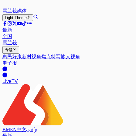
雪兰莪
媒体
Light
Theme
最新
全国
雪兰莪
专题
惠民好康
新村视角
焦点特写
旅人视角
电子报
Live
TV
BM
EN
中文
தமிழ்
最新