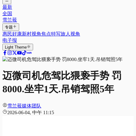
最新
全国
雪兰莪
专题
惠民好康
新村视角
焦点特写
旅人视角
电子报
Light
Theme
迈微司机危驾比猥亵手势 罚
8000.坐牢1天.吊销驾照5年
雪兰莪媒体团队
2026-06-04, 中午 11:15