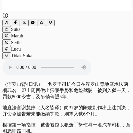
Suka
Marah
Sedih
Lucu
Tidak Suka
（浮罗山背4日讯）一名罗里司机今日在浮罗山背地庭承认两
项罪名，即上周四做出猥亵手势和危险驾驶，被判入狱一天，
罚款8000令吉，及吊销驾照5年。
地庭法官谢慧婷（人名皆译）向37岁的陈志刚作出上述判决，
并命令被告若未能缴纳罚款，则需入狱6个月。
根据第一项指控，被告被控以猥亵手势侮辱一名汽车司机，意
图恐吓该司机。