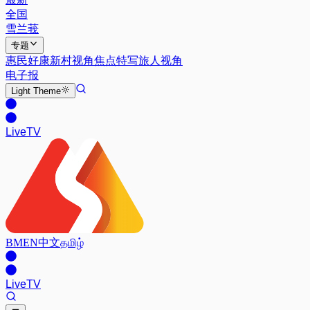
全国
雪兰莪
专题
惠民好康
新村视角
焦点特写
旅人视角
电子报
Light
Theme
Live
TV
BM
EN
中文
தமிழ்
Live
TV