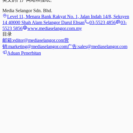
Media Selangor Sdn. Bhd.
Level 11, Menara Bank Rakyat No. 1, Jalan Indah 14/8, Seksyen
14 40000 Shah Alam Selangor Darul Ehsan
03-5523 4856
03-
5523 5856
www.mediaselangor.com.my
目录
邮箱:
editor@mediaselangor.com
营
销:
marketing@mediaselangor.com
广告:
sales@mediaselangor.com
Aduan Penerbitan