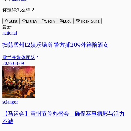
你觉得怎么样？
Suka
Marah
Sedih
Lucu
Tidak Suka
最新
national
扫荡柔州12娱乐场所 警方捕209外籍陪酒女
雪兰莪媒体团队
2026-08-09
selangor
【马运会】雪州节俭办盛会 确保赛事精彩与活力
不减