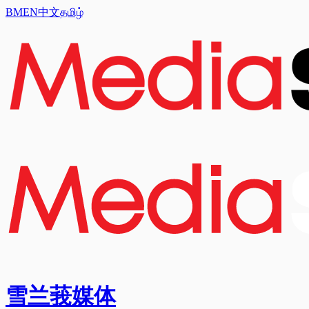
BM
EN
中文
தமிழ்
雪兰莪媒体