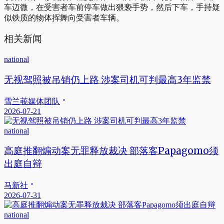
车迈微，在受害者车前停车做出猥亵手势，然后下车，手持疑
似铁质的物体挥舞向受害者车辆。
相关新闻
national
无视驾照被吊销仍上路 涉案司机可判最高3年监禁
雪兰莪媒体团队
2026-07-21
national
高庭推翻煽动案无罪释放裁决 部落客Papagomo须
出庭自辩
马新社
2026-07-31
national