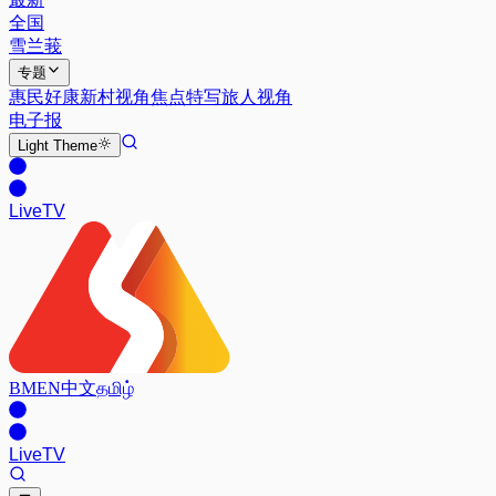
全国
雪兰莪
专题
惠民好康
新村视角
焦点特写
旅人视角
电子报
Light
Theme
Live
TV
BM
EN
中文
தமிழ்
Live
TV