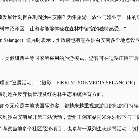
项发展计划旨在巩固沙白安南作为集旅游、农业与渔业于一体的
树林沼泽区，让游客能够体验在森林中留宿的独特感受。”
 Rumpun Selangor）巡展时表示，州政府也有意在沙白安南
点，类似纽西兰等国家所采用的旅游模式。游客可在适耕庄留宿
展活动。（摄影：FIKRI YUSOF/MEDIA SELANGOR）
特别是在废弃物管理及红树林生态系统保育方面。
如今无论是本地或国际游客，都越来越重视旅游目的地的可持续
来到沙白安南展开第三站活动，雪州王储东姑阿米尔沙殿下与王
了考察当地多个社区经济项目，也参与一系列生态保育活动，包