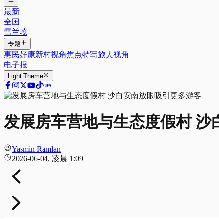
最新
全国
雪兰莪
专题
惠民好康
新村视角
焦点特写
旅人视角
电子报
Light
Theme
发展房车营地与生态度假村 沙
Yasmin Ramlan
2026-06-04, 凌晨 1:09