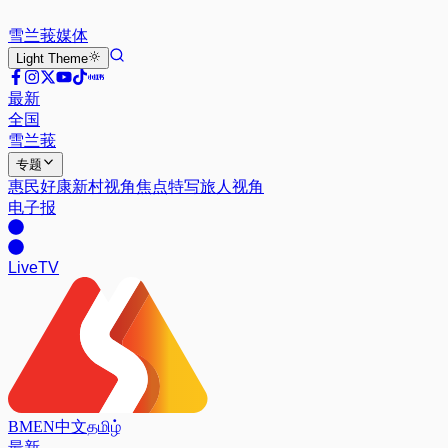
雪兰莪
媒体
Light
Theme
最新
全国
雪兰莪
专题
惠民好康
新村视角
焦点特写
旅人视角
电子报
Live
TV
BM
EN
中文
தமிழ்
最新