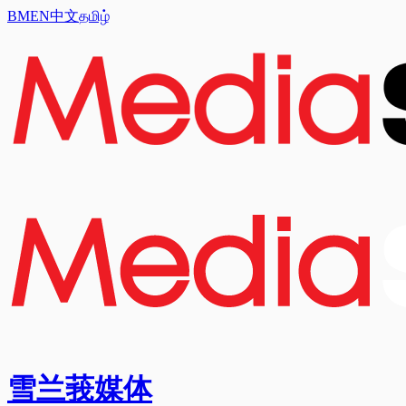
BM
EN
中文
தமிழ்
雪兰莪媒体