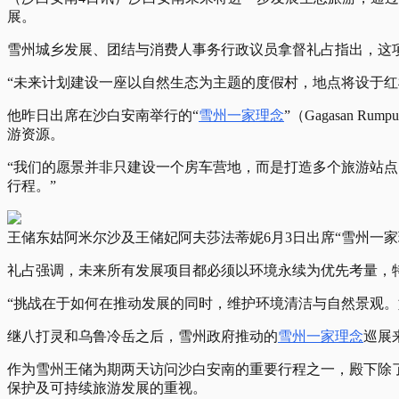
展。
雪州城乡发展、团结与消费人事务行政议员拿督礼占指出，这
“未来计划建设一座以自然生态为主题的度假村，地点将设于红
他昨日出席在沙白安南举行的“
雪州一家理念
”（Gagasan
游资源。
“我们的愿景并非只建设一个房车营地，而是打造多个旅游站
行程。”
王储东姑阿米尔沙及王储妃阿夫莎法蒂妮6月3日出席“雪州一家理念”巡
礼占强调，未来所有发展项目都必须以环境永续为优先考量，
“挑战在于如何在推动发展的同时，维护环境清洁与自然景观。
继八打灵和乌鲁冷岳之后，雪州政府推动的
雪州一家理念
巡展
作为雪州王储为期两天访问沙白安南的重要行程之一，殿下除
保护及可持续旅游发展的重视。