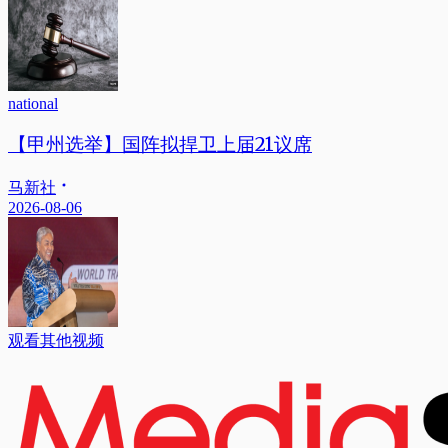
national
【甲州选举】国阵拟捍卫上届21议席
马新社
2026-08-06
观看其他视频