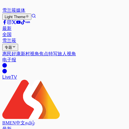
雪兰莪
媒体
Light
Theme
最新
全国
雪兰莪
专题
惠民好康
新村视角
焦点特写
旅人视角
电子报
Live
TV
BM
EN
中文
தமிழ்
最新