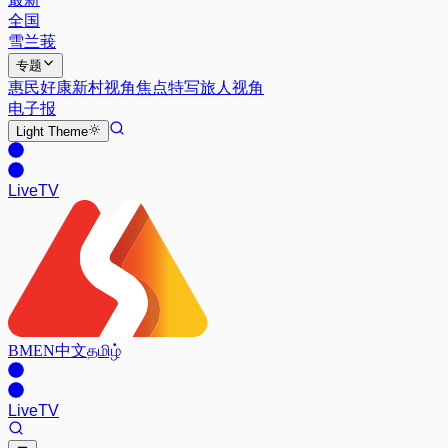
全国
雪兰莪
专题
惠民好康
新村视角
焦点特写
旅人视角
电子报
Light
Theme
Live
TV
BM
EN
中文
தமிழ்
Live
TV