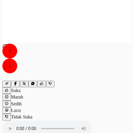
Suka
Marah
Sedih
Lucu
Tidak Suka