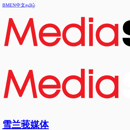
BM
EN
中文
தமிழ்
雪兰莪媒体