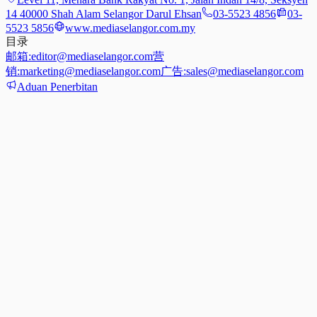
14 40000 Shah Alam Selangor Darul Ehsan
03-5523 4856
03-
5523 5856
www.mediaselangor.com.my
目录
邮箱:
editor@mediaselangor.com
营
销:
marketing@mediaselangor.com
广告:
sales@mediaselangor.com
Aduan Penerbitan