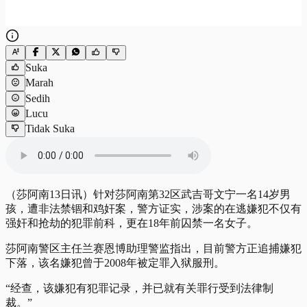
Suka
Marah
Sedih
Lucu
Tidak Suka
（莎阿南13日讯）针对莎阿南第32区武吉哥文宁一名14岁男
孩，遭非法禁锢和鸡奸案，警方证实，涉案的在逃嫌犯不仅有
强奸和抢劫的犯罪前科，更在18年前囚禁一名女子。
莎阿南警区主任兰赛恩博助理警监指出，目前警方正追捕嫌犯
下落，该名嫌犯曾于2008年被定罪入狱服刑。
“经查，该嫌犯有犯罪记录，
并已就有关罪行受到法律制
裁
。”