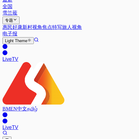
全国
雪兰莪
专题
惠民好康
新村视角
焦点特写
旅人视角
电子报
Light
Theme
Live
TV
BM
EN
中文
தமிழ்
Live
TV