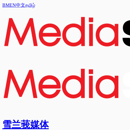
BM
EN
中文
தமிழ்
雪兰莪媒体