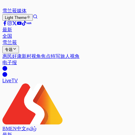
雪兰莪
媒体
Light
Theme
最新
全国
雪兰莪
专题
惠民好康
新村视角
焦点特写
旅人视角
电子报
Live
TV
BM
EN
中文
தமிழ்
最新