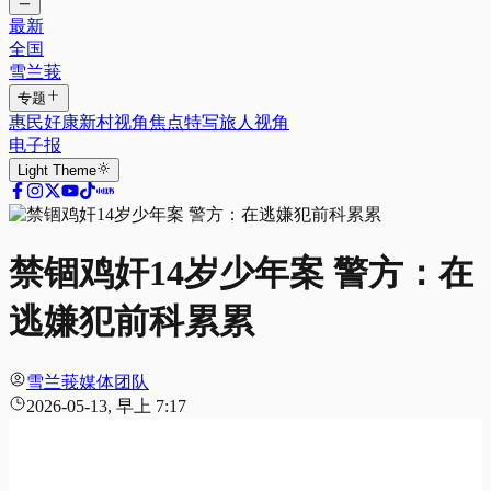
最新
全国
雪兰莪
专题
惠民好康
新村视角
焦点特写
旅人视角
电子报
Light
Theme
禁锢鸡奸14岁少年案 警方：在
逃嫌犯前科累累
雪兰莪媒体团队
2026-05-13, 早上 7:17