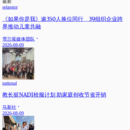
最新
selangor
《如果你是我》逾350人换位同行 39组织企业跨
界推动儿童共融
雪兰莪媒体团队
2026-08-09
national
教长挺NADI校服计划 助家庭创收节省开销
马新社
2026-08-09