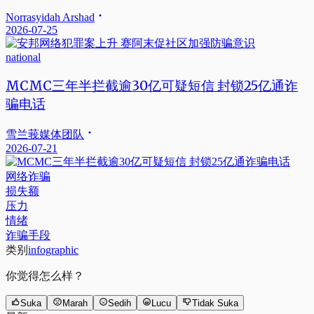
Norrasyidah Arshad
2026-07-25
national
MCMC三年半拦截逾30亿可疑短信 封锁25亿通诈
骗电话
雪兰莪媒体团队
2026-07-21
网络诈骗
损失额
压力
情绪
诈骗手段
类别
infographic
你觉得怎么样？
Suka
Marah
Sedih
Lucu
Tidak Suka