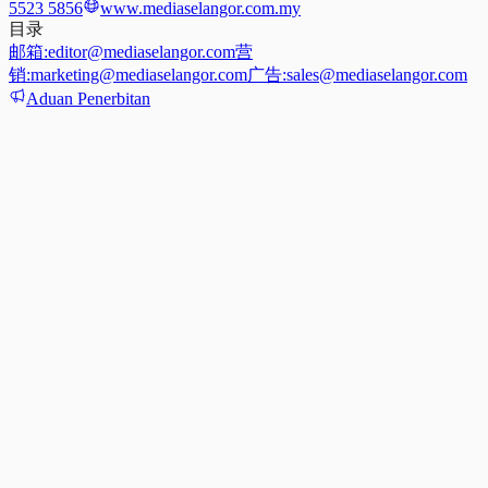
5523 5856
www.mediaselangor.com.my
目录
邮箱:
editor@mediaselangor.com
营
销:
marketing@mediaselangor.com
广告:
sales@mediaselangor.com
Aduan Penerbitan