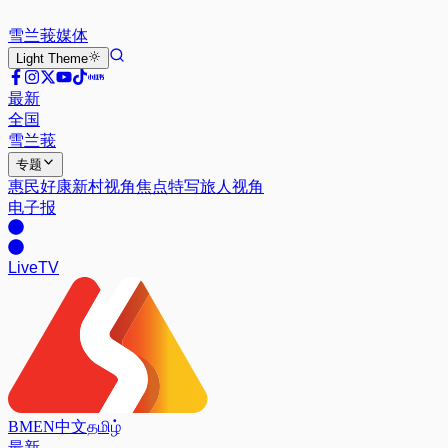
雪兰莪
媒体
Light
Theme
最新
全国
雪兰莪
专题
惠民好康
新村视角
焦点特写
旅人视角
电子报
Live
TV
BM
EN
中文
தமிழ்
最新