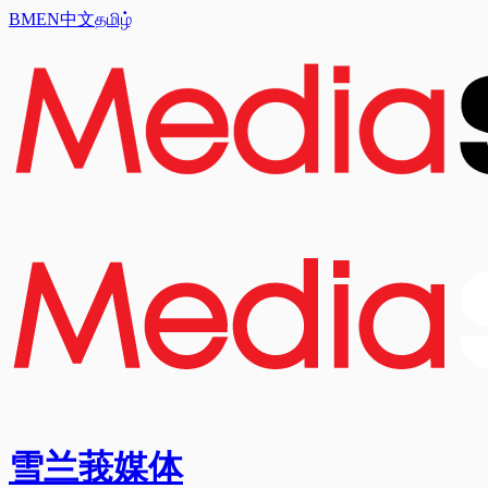
BM
EN
中文
தமிழ்
雪兰莪媒体