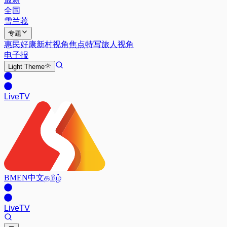
全国
雪兰莪
专题
惠民好康
新村视角
焦点特写
旅人视角
电子报
Light
Theme
Live
TV
BM
EN
中文
தமிழ்
Live
TV