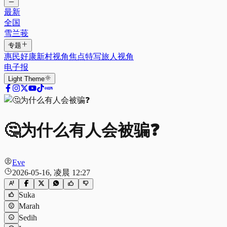
最新
全国
雪兰莪
专题
惠民好康
新村视角
焦点特写
旅人视角
电子报
Light
Theme
🤔为什么有人会被骗❓
Eve
2026-05-16, 凌晨 12:27
Suka
Marah
Sedih