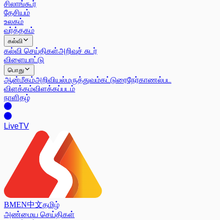
சிலாங்கூர்
தேசியம்
உலகம்
வர்த்தகம்
கல்வி
கல்வி செய்திகள்
அறிவுச் சுடர்
விளையாட்டு
பொது
ஆன்மீகம்
அறிவியல்
மருத்துவம்
கட்டுரை
நேர்காணல்
பட
விளக்கம்
விளக்கப்படம்
நாளிதழ்
Live
TV
BM
EN
中文
தமிழ்
அண்மைய செய்திகள்