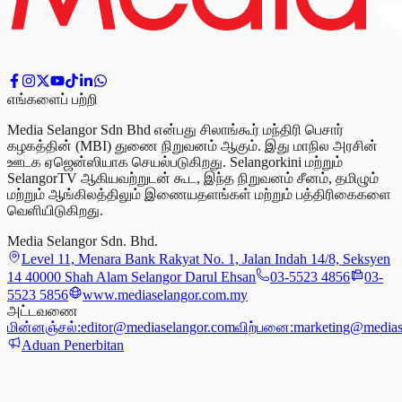
எங்களைப் பற்றி
Media Selangor Sdn Bhd என்பது சிலாங்கூர் மந்திரி பெசார்
கழகத்தின் (MBI) துணை நிறுவனம் ஆகும். இது மாநில அரசின்
ஊடக ஏஜென்ஸியாக செயல்படுகிறது. Selangorkini மற்றும்
SelangorTV ஆகியவற்றுடன் கூட, இந்த நிறுவனம் சீனம், தமிழும்
மற்றும் ஆங்கிலத்திலும் இணையதளங்கள் மற்றும் பத்திரிகைகளை
வெளியிடுகிறது.
Media Selangor Sdn. Bhd.
Level 11, Menara Bank Rakyat No. 1, Jalan Indah 14/8, Seksyen
14 40000 Shah Alam Selangor Darul Ehsan
03-5523 4856
03-
5523 5856
www.mediaselangor.com.my
அட்டவணை
மின்னஞ்சல்:
editor@mediaselangor.com
விற்பனை:
marketing@medias
Aduan Penerbitan