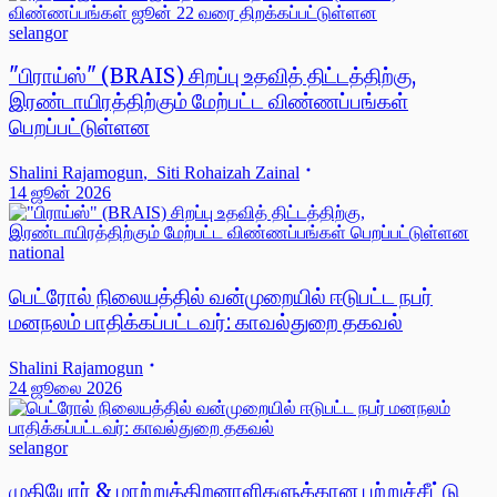
selangor
"பிராய்ஸ்" (BRAIS) சிறப்பு உதவித் திட்டத்திற்கு,
இரண்டாயிரத்திற்கும் மேற்பட்ட விண்ணப்பங்கள்
பெறப்பட்டுள்ளன
Shalini Rajamogun
,
Siti Rohaizah Zainal
14 ஜூன் 2026
national
பெட்ரோல் நிலையத்தில் வன்முறையில் ஈடுபட்ட நபர்
மனநலம் பாதிக்கப்பட்டவர்: காவல்துறை தகவல்
Shalini Rajamogun
24 ஜூலை 2026
selangor
முதியோர் & மாற்றுத்திறனாளிகளுக்கான பற்றுச்சீட்டு