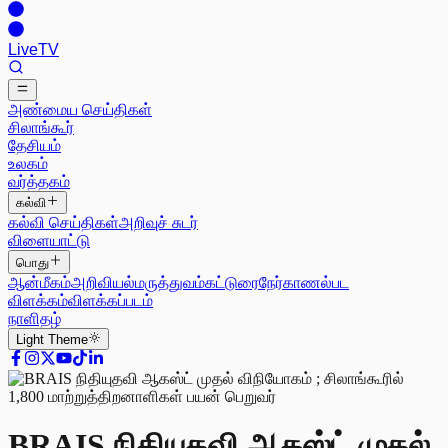
Live
TV
அண்மைய செய்திகள்
சிலாங்கூர்
தேசியம்
உலகம்
வர்த்தகம்
கல்வி
கல்வி செய்திகள்
அறிவுச் சுடர்
விளையாட்டு
பொது
ஆன்மீகம்
அறிவியல்
மருத்துவம்
கட்டுரை
நேர்காணல்
பட
விளக்கம்
விளக்கப்படம்
நாளிதழ்
Light
Theme
BRAIS நிதியுதவி ஆகஸ்ட் முதல்