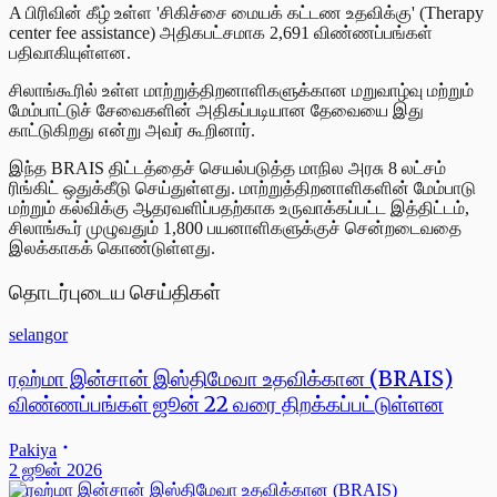
A பிரிவின் கீழ் உள்ள 'சிகிச்சை மையக் கட்டண உதவிக்கு' (Therapy
center fee assistance) அதிகபட்சமாக 2,691 விண்ணப்பங்கள்
பதிவாகியுள்ளன.
சிலாங்கூரில் உள்ள மாற்றுத்திறனாளிகளுக்கான மறுவாழ்வு மற்றும்
மேம்பாட்டுச் சேவைகளின் அதிகப்படியான தேவையை இது
காட்டுகிறது என்று அவர் கூறினார்.
இந்த BRAIS திட்டத்தைச் செயல்படுத்த மாநில அரசு 8 லட்சம்
ரிங்கிட் ஒதுக்கீடு செய்துள்ளது. மாற்றுத்திறனாளிகளின் மேம்பாடு
மற்றும் கல்விக்கு ஆதரவளிப்பதற்காக உருவாக்கப்பட்ட இத்திட்டம்,
சிலாங்கூர் முழுவதும் 1,800 பயனாளிகளுக்குச் சென்றடைவதை
இலக்காகக் கொண்டுள்ளது.
தொடர்புடைய செய்திகள்
selangor
ரஹ்மா இன்சான் இஸ்திமேவா உதவிக்கான (BRAIS)
விண்ணப்பங்கள் ஜூன் 22 வரை திறக்கப்பட்டுள்ளன
Pakiya
2 ஜூன் 2026