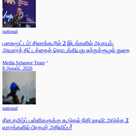
national
புகைமூட்டம்: சிலாங்கூரில் 2 இடங்களில் அபாயம்,
அவசரத் திட்டத்தைத் தொடங்கியது சுற்றுச்சூழல் துறை
Media Selangor Team
8 ஆகஸ்ட் 2026
national
சீன,தமிழ்ப் பள்ளிகளுக்கு கூடுதல் நிதி உதவி: அடுத்த 2
வாரங்களில் பிரதமர் அறிவிப்பு!