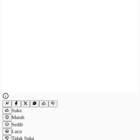
Suka
Marah
Sedih
Lucu
Tidak Suka