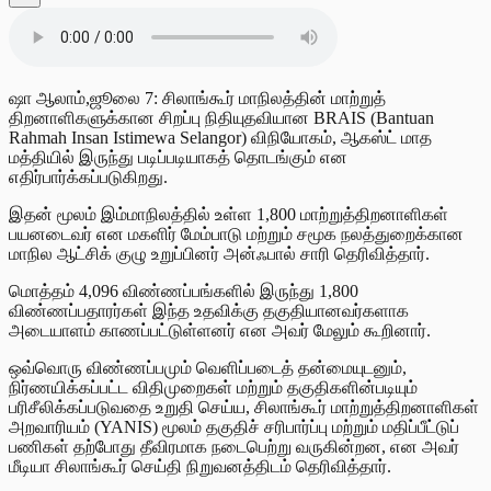
ஷா ஆலாம்,ஜூலை 7: சிலாங்கூர் மாநிலத்தின் மாற்றுத்
திறனாளிகளுக்கான சிறப்பு நிதியுதவியான BRAIS (Bantuan
Rahmah Insan Istimewa Selangor) விநியோகம், ஆகஸ்ட் மாத
மத்தியில் இருந்து படிப்படியாகத் தொடங்கும் என
எதிர்பார்க்கப்படுகிறது.
இதன் மூலம் இம்மாநிலத்தில் உள்ள 1,800 மாற்றுத்திறனாளிகள்
பயனடைவர் என மகளிர் மேம்பாடு மற்றும் சமூக நலத்துறைக்கான
மாநில ஆட்சிக் குழு உறுப்பினர் அன்ஃபால் சாரி தெரிவித்தார்.
மொத்தம் 4,096 விண்ணப்பங்களில் இருந்து 1,800
விண்ணப்பதாரர்கள் இந்த உதவிக்கு தகுதியானவர்களாக
அடையாளம் காணப்பட்டுள்ளனர் என அவர் மேலும் கூறினார்.
ஒவ்வொரு விண்ணப்பமும் வெளிப்படைத் தன்மையுடனும்,
நிர்ணயிக்கப்பட்ட விதிமுறைகள் மற்றும் தகுதிகளின்படியும்
பரிசீலிக்கப்படுவதை உறுதி செய்ய, சிலாங்கூர் மாற்றுத்திறனாளிகள்
அறவாரியம் (YANIS) மூலம் தகுதிச் சரிபார்ப்பு மற்றும் மதிப்பீட்டுப்
பணிகள் தற்போது தீவிரமாக நடைபெற்று வருகின்றன, என அவர்
மீடியா சிலாங்கூர் செய்தி நிறுவனத்திடம் தெரிவித்தார்.