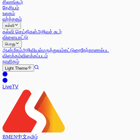
சிலாங்கூர்
தேசியம்
உலகம்
வர்த்தகம்
கல்வி
கல்வி செய்திகள்
அறிவுச் சுடர்
விளையாட்டு
பொது
ஆன்மீகம்
அறிவியல்
மருத்துவம்
கட்டுரை
நேர்காணல்
பட
விளக்கம்
விளக்கப்படம்
நாளிதழ்
Light
Theme
Live
TV
BM
EN
中文
தமிழ்