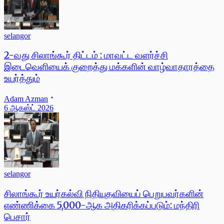
selangor
2-வது சிலாங்கூர் திட்டம் : மாவட்ட வளர்ச்சி
இடைவெளியைக் குறைத்து மக்களின் வாழ்வாதாரத்தை
உயர்த்தும்
Adam Azman
6 ஆகஸ்ட் 2026
selangor
சிலாங்கூர் உயர்கல்வி நிதியுதவியைப் பெறுபவர்களின்
எண்ணிக்கை 5,000-ஆக அதிகரிக்கப்படும்: மந்திரி
பெசார்