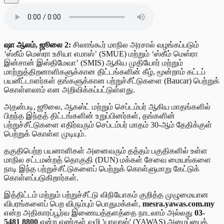
ஷா ஆலம், ஜூலை 2:
சிலாங்கூர் மாநில அரசால் வழங்கப்படும்
‘ஸ்கீம் மெஸ்ரா உசியா எமாஸ்’ (SMUE) மற்றும் ‘ஸ்கீம் மெஸ்ரா
இன்சான் இஸ்திமேவா’ (SMIS) ஆகிய முதியோர் மற்றும்
மாற்றுத்திறனாளிகளுக்கான திட்டங்களின் கீழ், மூன்றாம் கட்டப்
பயனீட்டாளர்கள் தங்களுக்கான பற்றுச்சீட்டுகளை (Baucar) பெற்றுக்
கொள்ளலாம் என அறிவிக்கப்பட்டுள்ளது.
அதன்படி, ஜூலை, ஆகஸ்ட் மற்றும் செப்டம்பர் ஆகிய மாதங்களில்
பிறந்த இந்தத் திட்டங்களின் உறுப்பினர்கள், தங்களின்
பற்றுச்சீட்டுகளை எதிர்வரும் செப்டம்பர் மாதம் 30-ஆம் தேதிக்குள்
பெற்றுக் கொள்ள முடியும்.
தகுதிபெற்ற பயனாளிகள் அனைவரும் தத்தம் பகுதிகளில் உள்ள
மாநில சட்டமன்றத் தொகுதி (DUN) மக்கள் சேவை மையங்களை
நாடி இந்த பற்றுச்சீட்டுகளைப் பெற்றுக் கொள்ளுமாறு கேட்டுக்
கொள்ளப்படுகிறார்கள்.
இத்திட்டம் மற்றும் பற்றுச்சீட்டு விநியோகம் குறித்த முழுமையான
விபரங்களைப் பெற விரும்பும் பொதுமக்கள்,
mesra.yawas.com.my
என்ற அதிகாரப்பூர்வ இணையத்தளத்தை நாடலாம் அல்லது
03-
5481 8800
என்ற எண்கள் வழி 'யாவாஸ்' (YAWAS) அமைப்பைத்