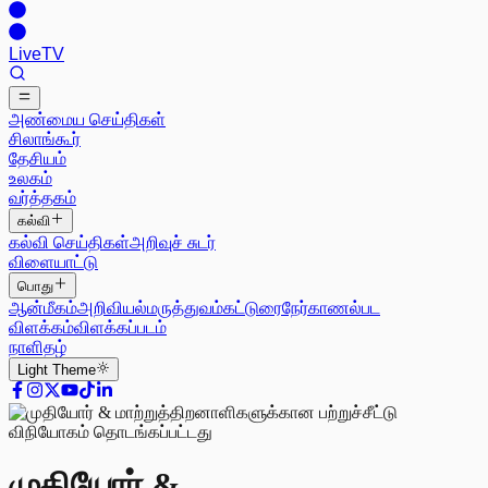
Live
TV
அண்மைய செய்திகள்
சிலாங்கூர்
தேசியம்
உலகம்
வர்த்தகம்
கல்வி
கல்வி செய்திகள்
அறிவுச் சுடர்
விளையாட்டு
பொது
ஆன்மீகம்
அறிவியல்
மருத்துவம்
கட்டுரை
நேர்காணல்
பட
விளக்கம்
விளக்கப்படம்
நாளிதழ்
Light
Theme
முதியோர் &