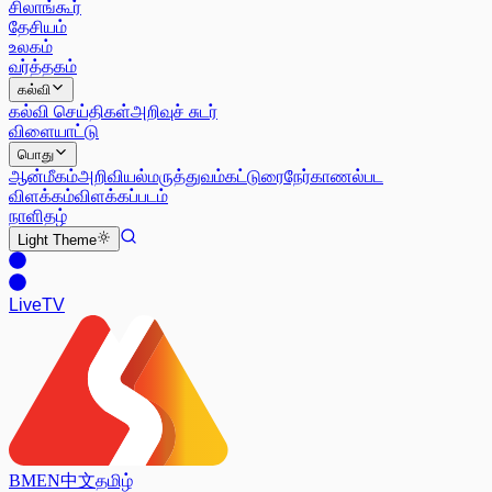
சிலாங்கூர்
தேசியம்
உலகம்
வர்த்தகம்
கல்வி
கல்வி செய்திகள்
அறிவுச் சுடர்
விளையாட்டு
பொது
ஆன்மீகம்
அறிவியல்
மருத்துவம்
கட்டுரை
நேர்காணல்
பட
விளக்கம்
விளக்கப்படம்
நாளிதழ்
Light
Theme
Live
TV
BM
EN
中文
தமிழ்