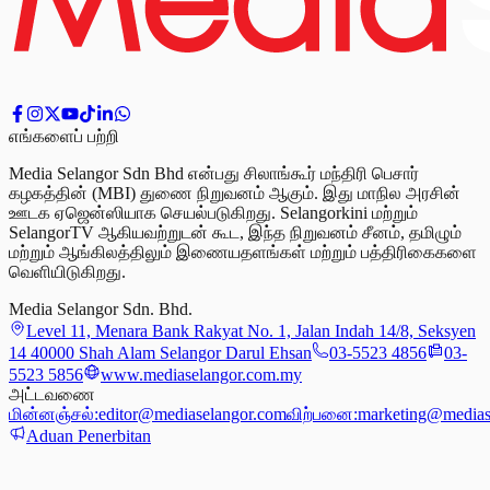
எங்களைப் பற்றி
Media Selangor Sdn Bhd என்பது சிலாங்கூர் மந்திரி பெசார்
கழகத்தின் (MBI) துணை நிறுவனம் ஆகும். இது மாநில அரசின்
ஊடக ஏஜென்ஸியாக செயல்படுகிறது. Selangorkini மற்றும்
SelangorTV ஆகியவற்றுடன் கூட, இந்த நிறுவனம் சீனம், தமிழும்
மற்றும் ஆங்கிலத்திலும் இணையதளங்கள் மற்றும் பத்திரிகைகளை
வெளியிடுகிறது.
Media Selangor Sdn. Bhd.
Level 11, Menara Bank Rakyat No. 1, Jalan Indah 14/8, Seksyen
14 40000 Shah Alam Selangor Darul Ehsan
03-5523 4856
03-
5523 5856
www.mediaselangor.com.my
அட்டவணை
மின்னஞ்சல்:
editor@mediaselangor.com
விற்பனை:
marketing@medias
Aduan Penerbitan