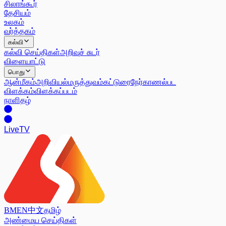
சிலாங்கூர்
தேசியம்
உலகம்
வர்த்தகம்
கல்வி
கல்வி செய்திகள்
அறிவுச் சுடர்
விளையாட்டு
பொது
ஆன்மீகம்
அறிவியல்
மருத்துவம்
கட்டுரை
நேர்காணல்
பட
விளக்கம்
விளக்கப்படம்
நாளிதழ்
Live
TV
BM
EN
中文
தமிழ்
அண்மைய செய்திகள்