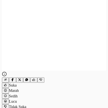
Suka
Marah
Sedih
Lucu
Tidak Suka