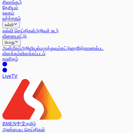
சிலாங்கூர்
தேசியம்
உலகம்
வர்த்தகம்
கல்வி
கல்வி செய்திகள்
அறிவுச் சுடர்
விளையாட்டு
பொது
ஆன்மீகம்
அறிவியல்
மருத்துவம்
கட்டுரை
நேர்காணல்
பட
விளக்கம்
விளக்கப்படம்
நாளிதழ்
Live
TV
BM
EN
中文
தமிழ்
அண்மைய செய்திகள்