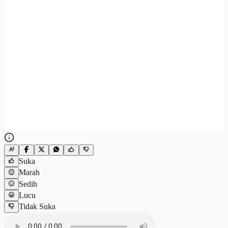
Suka
Marah
Sedih
Lucu
Tidak Suka