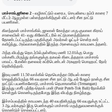
மாச்சாங்,ஜூலை 2 -
வழிகாட்டும் வரைபட செயலியை நம்பி காரை 7
மீட்டர் ஆழமுள்ள பள்ளத்தாக்கிற்குள் விட்டனர் சீன நாட்டு
பயணிகள்.
கிளந்தான் மாச்சாங்கில், ஜாலான் கோத்தா பாரு-குவாலா கிராய்
சாலையின் 41- வது கிலோமீட்டரில் கட்டுமானத்திற்காக
தோண்டப்பட்டிருந்த பகுதிக்குள் அவர்கள் ஓட்டிச் சென்ற கார்
கவிழ்ந்து, அவ்வாகனத்தில் இருந்த அனைவரும் காயமடைந்தனர்.
அந்த விபத்து தொடர்பில்,நள்ளிரவு மணி 12.01க்கு பொது
மக்களிடமிருந்து தங்களுக்கு தகவல் கிடைத்ததாக மாச்சாங்
மாவட்ட போலீஸ் தலைவர் சுப்ரிடெண்டன் அசுஹார் மொஹமட் நோர்
தெரிவித்தார்.
இரவு மணி 11.50 வாக்கில் தொயொத்தா பிரியஸ் காரை
செலுத்தியிருந்த 66 வயதான சீன நாட்டு ஆடவர் மேலும் நான்கு சீன
நாட்டுப் பயணிகளோடு, மாச்சாங் தெமாஙானில் (Temangan)
இருந்து பாசீர் புத்தே-தொக் பாலி (Pasir Puteh-Tok Bali) நோக்கிச்
சென்றுக் கொண்டிருந்தபோது இந்த விபத்து நிகழ்ந்தது.
இச்சம்பவத்தில் காயமடைந்த 40 வயதிலிருந்து 66 வயதுக்கு உட்பட்ட
3 ஆடவர்களும் இரு பெண்களும் மாச்சாங் மருத்துவமனைக்குக்
கொண்டுச் செல்லப்பட்டனர்.