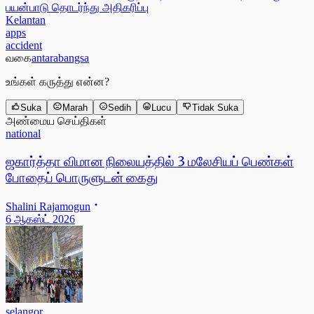
Kelantan
apps
accident
வகை
antarabangsa
உங்கள் கருத்து என்ன?
Suka
Marah
Sedih
Lucu
Tidak Suka
அண்மைய செய்திகள்
national
ஜகார்த்தா விமான நிலையத்தில் 3 மலேசியப் பெண்கள்
போதைப் பொருளுடன் கைது
Shalini Rajamogun
6 ஆகஸ்ட் 2026
selangor