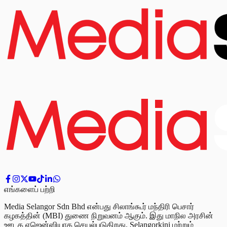
எங்களைப் பற்றி
Media Selangor Sdn Bhd என்பது சிலாங்கூர் மந்திரி பெசார்
கழகத்தின் (MBI) துணை நிறுவனம் ஆகும். இது மாநில அரசின்
ஊடக ஏஜென்ஸியாக செயல்படுகிறது. Selangorkini மற்றும்