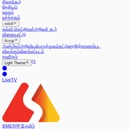
சிலாங்கூர்
தேசியம்
உலகம்
வர்த்தகம்
கல்வி
கல்வி செய்திகள்
அறிவுச் சுடர்
விளையாட்டு
பொது
ஆன்மீகம்
அறிவியல்
மருத்துவம்
கட்டுரை
நேர்காணல்
பட
விளக்கம்
விளக்கப்படம்
நாளிதழ்
Light
Theme
Live
TV
BM
EN
中文
தமிழ்