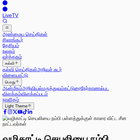
Live
TV
அண்மைய செய்திகள்
சிலாங்கூர்
தேசியம்
உலகம்
வர்த்தகம்
கல்வி
கல்வி செய்திகள்
அறிவுச் சுடர்
விளையாட்டு
பொது
ஆன்மீகம்
அறிவியல்
மருத்துவம்
கட்டுரை
நேர்காணல்
பட
விளக்கம்
விளக்கப்படம்
நாளிதழ்
Light
Theme
வழிகாட்டி செயலியை நம்பி