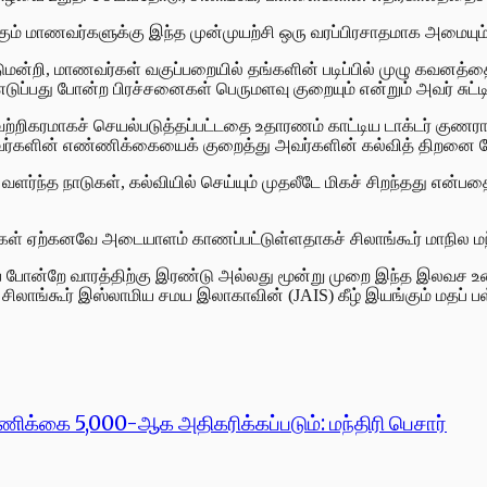
 மாணவர்களுக்கு இந்த முன்முயற்சி ஒரு வரப்பிரசாதமாக அமையும் 
மன்றி, மாணவர்கள் வகுப்பறையில் தங்களின் படிப்பில் முழு கவனத்தை
டுப்பது போன்ற பிரச்சனைகள் பெருமளவு குறையும் என்றும் அவர் சுட்டிக
ற்றிகரமாகச் செயல்படுத்தப்பட்டதை உதாரணம் காட்டிய டாக்டர் குண
பவர்களின் எண்ணிக்கையைக் குறைத்து அவர்களின் கல்வித் திறனை மேம
்ற வளர்ந்த நாடுகள், கல்வியில் செய்யும் முதலீடே மிகச் சிறந்தது 
ஏற்கனவே அடையாளம் காணப்பட்டுள்ளதாகச் சிலாங்கூர் மாநில மந்திரி
போன்றே வாரத்திற்கு இரண்டு அல்லது மூன்று முறை இந்த இலவச உணவு 
ிலாங்கூர் இஸ்லாமிய சமய இலாகாவின் (JAIS) கீழ் இயங்கும் மதப் பள்ளிகள
்ணிக்கை 5,000-ஆக அதிகரிக்கப்படும்: மந்திரி பெசார்