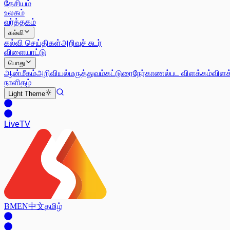
தேசியம்
உலகம்
வர்த்தகம்
கல்வி
கல்வி செய்திகள்
அறிவுச் சுடர்
விளையாட்டு
பொது
ஆன்மீகம்
அறிவியல்
மருத்துவம்
கட்டுரை
நேர்காணல்
பட விளக்கம்
விளக
நாளிதழ்
Light
Theme
Live
TV
BM
EN
中文
தமிழ்