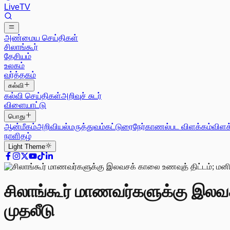
Live
TV
அண்மைய செய்திகள்
சிலாங்கூர்
தேசியம்
உலகம்
வர்த்தகம்
கல்வி
கல்வி செய்திகள்
அறிவுச் சுடர்
விளையாட்டு
பொது
ஆன்மீகம்
அறிவியல்
மருத்துவம்
கட்டுரை
நேர்காணல்
பட விளக்கம்
விளக
நாளிதழ்
Light
Theme
சிலாங்கூர் மாணவர்களுக்கு இலவச
முதலீடு