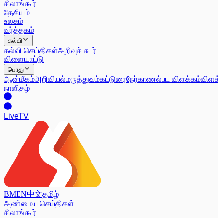
சிலாங்கூர்
தேசியம்
உலகம்
வர்த்தகம்
கல்வி
கல்வி செய்திகள்
அறிவுச் சுடர்
விளையாட்டு
பொது
ஆன்மீகம்
அறிவியல்
மருத்துவம்
கட்டுரை
நேர்காணல்
பட விளக்கம்
விளக
நாளிதழ்
Live
TV
BM
EN
中文
தமிழ்
அண்மைய செய்திகள்
சிலாங்கூர்