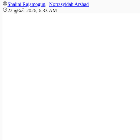
Shalini Rajamogun
,
Norrasyidah Arshad
22 ஜூன் 2026, 6:33 AM