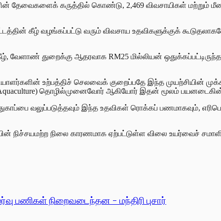
களின் தேவைகளைக் கருத்தில் கொண்டு, 2,469 விவசாயிகள் மற்றும் மீ
ட்டத்தின் கீழ் வழங்கப்பட்டு வரும் விவசாய உதவிகளுக்குக் கூடுதலா
ின் கீழ், வேளாண் துறைக்கு ஆதரவாக RM25 மில்லியன் ஒதுக்கப்பட்டிர
ியாளர்களின் உற்பத்திச் செலவைக் குறைப்பதே இந்த முயற்சியின் முக்க
்பு (Aquaculture) தொழில்முனைவோர் ஆகியோர் இதன் மூலம் பயனடைகின
ுகாப்பை வலுப்படுத்தவும் இந்த உதவிகள் ரொக்கப் பணமாகவும், எரிபொர
ையின் நிச்சயமற்ற நிலை காரணமாக ஏற்பட்டுள்ள விலை உயர்வைச் சமாளிக
ர்வு பணிகள் நிறைவடைந்தன - மந்திரி புசார்