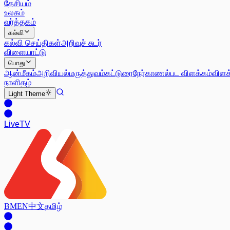
தேசியம்
உலகம்
வர்த்தகம்
கல்வி
கல்வி செய்திகள்
அறிவுச் சுடர்
விளையாட்டு
பொது
ஆன்மீகம்
அறிவியல்
மருத்துவம்
கட்டுரை
நேர்காணல்
பட விளக்கம்
விளக
நாளிதழ்
Light
Theme
Live
TV
BM
EN
中文
தமிழ்