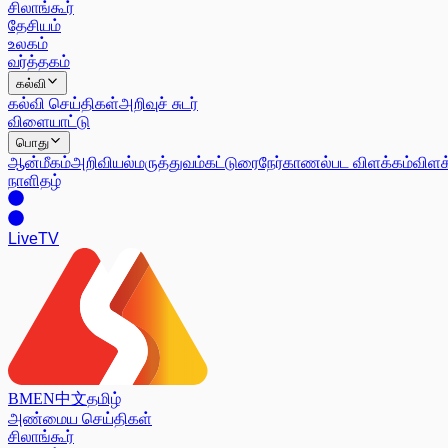
சிலாங்கூர்
தேசியம்
உலகம்
வர்த்தகம்
கல்வி
கல்வி செய்திகள்
அறிவுச் சுடர்
விளையாட்டு
பொது
ஆன்மீகம்
அறிவியல்
மருத்துவம்
கட்டுரை
நேர்காணல்
பட விளக்கம்
விளக
நாளிதழ்
Live
TV
BM
EN
中文
தமிழ்
அண்மைய செய்திகள்
சிலாங்கூர்