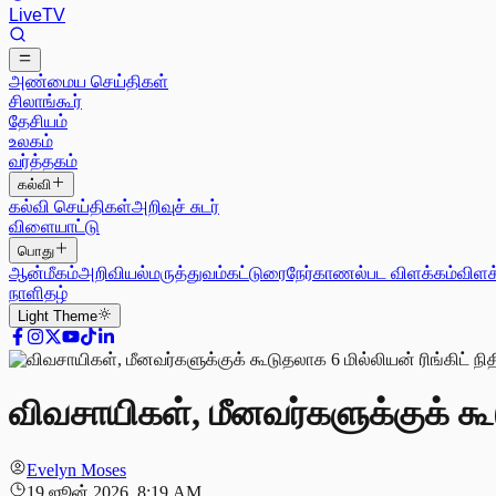
Live
TV
அண்மைய செய்திகள்
சிலாங்கூர்
தேசியம்
உலகம்
வர்த்தகம்
கல்வி
கல்வி செய்திகள்
அறிவுச் சுடர்
விளையாட்டு
பொது
ஆன்மீகம்
அறிவியல்
மருத்துவம்
கட்டுரை
நேர்காணல்
பட விளக்கம்
விளக
நாளிதழ்
Light
Theme
விவசாயிகள், மீனவர்களுக்குக் கூடு
Evelyn Moses
19 ஜூன் 2026, 8:19 AM