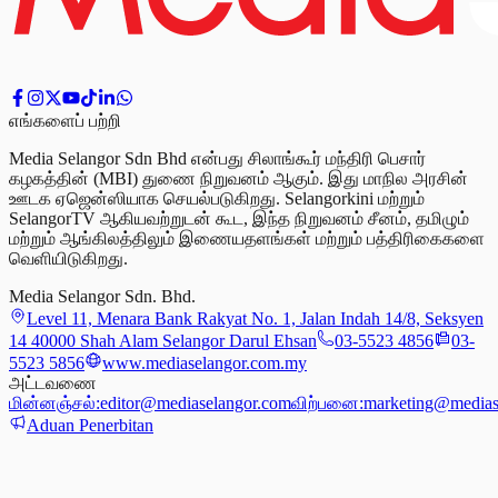
எங்களைப் பற்றி
Media Selangor Sdn Bhd என்பது சிலாங்கூர் மந்திரி பெசார்
கழகத்தின் (MBI) துணை நிறுவனம் ஆகும். இது மாநில அரசின்
ஊடக ஏஜென்ஸியாக செயல்படுகிறது. Selangorkini மற்றும்
SelangorTV ஆகியவற்றுடன் கூட, இந்த நிறுவனம் சீனம், தமிழும்
மற்றும் ஆங்கிலத்திலும் இணையதளங்கள் மற்றும் பத்திரிகைகளை
வெளியிடுகிறது.
Media Selangor Sdn. Bhd.
Level 11, Menara Bank Rakyat No. 1, Jalan Indah 14/8, Seksyen
14 40000 Shah Alam Selangor Darul Ehsan
03-5523 4856
03-
5523 5856
www.mediaselangor.com.my
அட்டவணை
மின்னஞ்சல்:
editor@mediaselangor.com
விற்பனை:
marketing@medias
Aduan Penerbitan