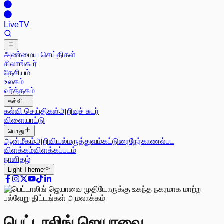
Live
TV
அண்மைய செய்திகள்
சிலாங்கூர்
தேசியம்
உலகம்
வர்த்தகம்
கல்வி
கல்வி செய்திகள்
அறிவுச் சுடர்
விளையாட்டு
பொது
ஆன்மீகம்
அறிவியல்
மருத்துவம்
கட்டுரை
நேர்காணல்
பட
விளக்கம்
விளக்கப்படம்
நாளிதழ்
Light
Theme
பெட்டாலிங் ஜெயாவை