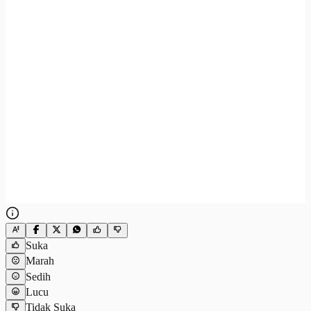
Suka
Marah
Sedih
Lucu
Tidak Suka