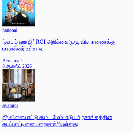
national
'தாபுங் ஹாஜி' RCI அறிக்கை:முழு விசாரணைக்கு
மாமன்னர் உத்தரவு
Bernama
8 ஆகஸ்ட் 2026
selangor
நீர் விளையாட்டு மைய மேம்பாடு : அரசாங்கத்தின்
கடப்பாட்டினை பறைசாற்றியுள்ளது