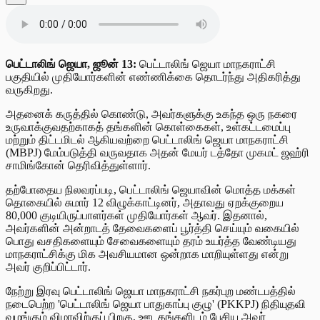
பெட்டாலிங் ஜெயா, ஜூன் 13:
பெட்டாலிங் ஜெயா மாநகராட்சி
பகுதியில் முதியோர்களின் எண்ணிக்கை தொடர்ந்து அதிகரித்து
வருகிறது.
அதனைக் கருத்தில் கொண்டு, அவர்களுக்கு உகந்த ஒரு நகரை
உருவாக்குவதற்காகத் தங்களின் கொள்கைகள், உள்கட்டமைப்பு
மற்றும் திட்டமிடல் ஆகியவற்றை பெட்டாலிங் ஜெயா மாநகராட்சி
(MBPJ) மேம்படுத்தி வருவதாக அதன் மேயர் டத்தோ முகமட் ஜஹ்ரி
சாமிங்கோன் தெரிவித்துள்ளார்.
தற்போதைய நிலவரப்படி, பெட்டாலிங் ஜெயாவின் மொத்த மக்கள்
தொகையில் சுமார் 12 விழுக்காட்டினர், அதாவது ஏறக்குறைய
80,000 குடியிருப்பாளர்கள் முதியோர்கள் ஆவர். இதனால்,
அவர்களின் அன்றாடத் தேவைகளைப் பூர்த்தி செய்யும் வகையில்
பொது வசதிகளையும் சேவைகளையும் தரம் உயர்த்த வேண்டியது
மாநகராட்சிக்கு மிக அவசியமான ஒன்றாக மாறியுள்ளது என்று
அவர் குறிப்பிட்டார்.
நேற்று இரவு பெட்டாலிங் ஜெயா மாநகராட்சி நகர்புற மண்டபத்தில்
நடைபெற்ற 'பெட்டாலிங் ஜெயா பாதுகாப்பு குழு' (PKKPJ) நிதியுதவி
வழங்கும் விழாவிற்குப் பிறகு, ஊடகங்களிடம் பேசிய அவர்