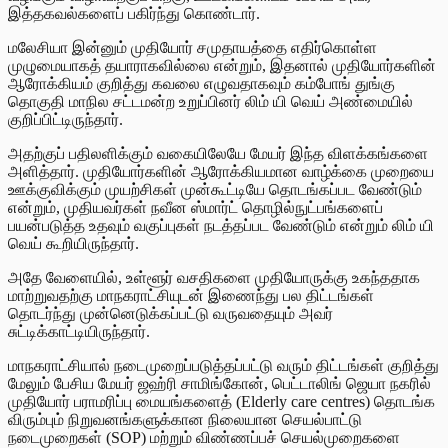
இத்தகவல்களைப் பகிர்ந்து கொண்டார்.
மலேசியா இன்னும் முதியோர் சமுதாயத்தை எதிர்கொள்ள
முழுமையாகத் தயாராகவில்லை என்றும், இதனால் முதியோர்களின்
ஆரோக்கியம் குறித்து கவலை எழுவதாகவும் கம்போங் துங்கு
தொகுதி மாநில சட்டமன்ற உறுப்பினர் லிம் யி வெய் அண்மையில்
குறிப்பிட்டிருந்தார்.
அதற்குப் பதிலளிக்கும் வகையிலேயே மேயர் இந்த விளக்கங்களை
அளித்தார். முதியோர்களின் ஆரோக்கியமான வாழ்க்கை முறையை
ஊக்குவிக்கும் முயற்சிகள் முன்கூட்டியே தொடங்கப்பட வேண்டும்
என்றும், முதியவர்கள் நவீன ஸ்மார்ட் தொழில்நுட்பங்களைப்
பயன்படுத்த உதவும் வகுப்புகள் நடத்தப்பட வேண்டும் என்றும் லிம் யி
வெய் கூறியிருந்தார்.
அதே வேளையில், உள்ளூர் வசதிகளை முதியோருக்கு உகந்ததாக
மாற்றுவதற்கு மாநகராட்சியுடன் இணைந்து பல திட்டங்கள்
தொடர்ந்து முன்னெடுக்கப்பட்டு வருவதையும் அவர்
சுட்டிக்காட்டியிருந்தார்.
மாநகராட்சியால் நடைமுறைப்படுத்தப்பட்டு வரும் திட்டங்கள் குறித்து
மேலும் பேசிய மேயர் ஜஹ்ரி சாமிங்கோன், பெட்டாலிங் ஜெயா நகரில்
முதியோர் பராமரிப்பு மையங்களைத் (Elderly care centres) தொடங்க
விரும்பும் நிறுவனங்களுக்கான நிலையான செயல்பாட்டு
நடைமுறைகள் (SOP) மற்றும் விண்ணப்பச் செயல்முறைகளை