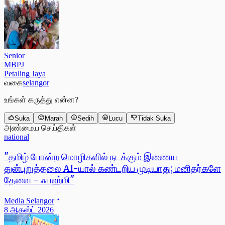
Senior
MBPJ
Petaling Jaya
வகை
selangor
உங்கள் கருத்து என்ன?
Suka
Marah
Sedih
Lucu
Tidak Suka
அண்மைய செய்திகள்
national
"தமிழ் போன்ற மொழிகளில் நடக்கும் இணைய
துன்புறுத்தலை AI-யால் கண்டறிய முடியாது; மனிதர்களே
தேவை - ஃபஹ்மி"
Media Selangor
8 ஆகஸ்ட் 2026