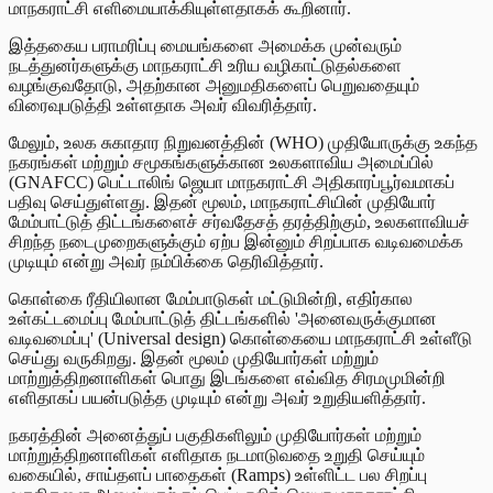
மாநகராட்சி எளிமையாக்கியுள்ளதாகக் கூறினார்.
இத்தகைய பராமரிப்பு மையங்களை அமைக்க முன்வரும்
நடத்துனர்களுக்கு மாநகராட்சி உரிய வழிகாட்டுதல்களை
வழங்குவதோடு, அதற்கான அனுமதிகளைப் பெறுவதையும்
விரைவுபடுத்தி உள்ளதாக அவர் விவரித்தார்.
மேலும், உலக சுகாதார நிறுவனத்தின் (WHO) முதியோருக்கு உகந்த
நகரங்கள் மற்றும் சமூகங்களுக்கான உலகளாவிய அமைப்பில்
(GNAFCC) பெட்டாலிங் ஜெயா மாநகராட்சி அதிகாரப்பூர்வமாகப்
பதிவு செய்துள்ளது. இதன் மூலம், மாநகராட்சியின் முதியோர்
மேம்பாட்டுத் திட்டங்களைச் சர்வதேசத் தரத்திற்கும், உலகளாவியச்
சிறந்த நடைமுறைகளுக்கும் ஏற்ப இன்னும் சிறப்பாக வடிவமைக்க
முடியும் என்று அவர் நம்பிக்கை தெரிவித்தார்.
கொள்கை ரீதியிலான மேம்பாடுகள் மட்டுமின்றி, எதிர்கால
உள்கட்டமைப்பு மேம்பாட்டுத் திட்டங்களில் 'அனைவருக்குமான
வடிவமைப்பு' (Universal design) கொள்கையை மாநகராட்சி உள்ளீடு
செய்து வருகிறது. இதன் மூலம் முதியோர்கள் மற்றும்
மாற்றுத்திறனாளிகள் பொது இடங்களை எவ்வித சிரமமுமின்றி
எளிதாகப் பயன்படுத்த முடியும் என்று அவர் உறுதியளித்தார்.
நகரத்தின் அனைத்துப் பகுதிகளிலும் முதியோர்கள் மற்றும்
மாற்றுத்திறனாளிகள் எளிதாக நடமாடுவதை உறுதி செய்யும்
வகையில், சாய்தளப் பாதைகள் (Ramps) உள்ளிட்ட பல சிறப்பு