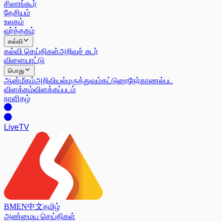
சிலாங்கூர்
தேசியம்
உலகம்
வர்த்தகம்
கல்வி
கல்வி செய்திகள்
அறிவுச் சுடர்
விளையாட்டு
பொது
ஆன்மீகம்
அறிவியல்
மருத்துவம்
கட்டுரை
நேர்காணல்
பட
விளக்கம்
விளக்கப்படம்
நாளிதழ்
Live
TV
BM
EN
中文
தமிழ்
அண்மைய செய்திகள்