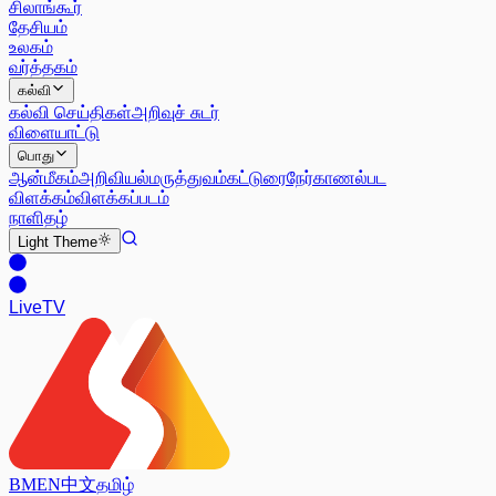
சிலாங்கூர்
தேசியம்
உலகம்
வர்த்தகம்
கல்வி
கல்வி செய்திகள்
அறிவுச் சுடர்
விளையாட்டு
பொது
ஆன்மீகம்
அறிவியல்
மருத்துவம்
கட்டுரை
நேர்காணல்
பட
விளக்கம்
விளக்கப்படம்
நாளிதழ்
Light
Theme
Live
TV
BM
EN
中文
தமிழ்