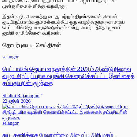
வசதிகளை அமைப்பதற்குப் பெட்டாலிங் ஜெயா மாநகராட்சி
முன்னுரிமை அளித்து வருகிறது.
இதன் வழி, அனைத்து வயது மற்றும் திறன்களைக் கொண்ட
குடியிருப்பாளர்களும் உள்ளடக்கிய ஒரு வாழத்தகுந்த நகரமாகப்
பெட்டாலிங் ஜெயா உருவெடுக்கும் என்று மேயர் டத்தோ முகமட்
ஜஹ்ரி சாமிங்கோன் கூறினார்.
தொடர்புடைய செய்திகள்
selangor
பெட்டாலிங் ஜெயா மாநகரத்தின் 20ஆம் ஆண்டு நிறைவு
விழா: சிறப்புப் பரிசு வழங்கி கௌரவிக்கப்பட்ட இலங்கைத்
தம்பதியரின் குழந்தை
Shalini Rajamogun
22 ஜூன் 2026
selangor
சுய-தணிக்கை மேலாண்மை அமைப்பு அறிமுகம் -